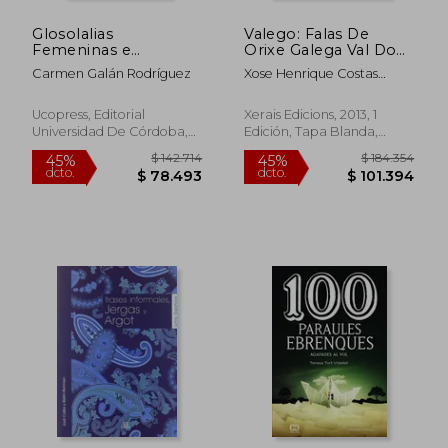
Glosolalias
Valego: Falas De
Femeninas e
Orixe Galega Val Do
Invención de Lenguas
Ellas (en Gallego)
Carmen Galán Rodríguez
Xose Henrique Costas
(Premio Nacional de
$ 127.473
$ 222.7
45%
45%
Gonzalez
Ensayo Leonor de
dcto.
dcto.
$ 70.110
$ 122.4
Guzmán)
Ucopress, Editorial
Xerais Edicions, 2013, 1
Universidad De Córdoba,
Edición, Tapa Blanda,
2019, 1 Edición, Tapa
Nuevo
Blanda, Nuevo