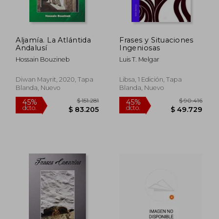
Aljamía. La Atlántida
Frases y Situaciones
Andalusí
Ingeniosas
Hossain Bouzineb
Luis T. Melgar
Diwan Mayrit, 2020, Tapa
Libsa, 1 Edición, Tapa
Blanda, Nuevo
Blanda, Nuevo
$ 151.281
$ 90.4
45%
45%
dcto.
dcto.
$ 83.205
$ 49.7