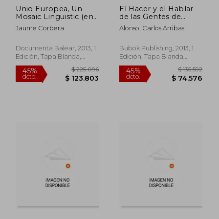
Unio Europea, Un
El Hacer y el Hablar
Mosaic Linguistic (en
de las Gentes de
Catalán)
Mecerreyes: Burgos
Jaume Corbera
Alonso, Carlos Arribas
1940-1970
Documenta Balear, 2013, 1
Bubok Publishing, 2013, 1
Edición, Tapa Blanda,
Edición, Tapa Blanda,
Nuevo
Nuevo
$ 88.125
$ 143.
45%
45%
dcto.
dcto.
$ 48.469
$ 78.9