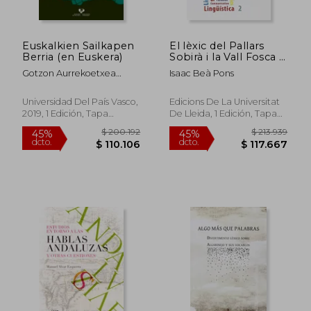
Euskalkien Sailkapen
El lèxic del Pallars
Berria (en Euskera)
Sobirà i la Vall Fosca a
través de la seua
Gotzon Aurrekoetxea
Isaac Beà Pons
fonètica. (Lingüística)
Olabarri; Iñaki Gaminde
Terraza; José Luis
Universidad Del País Vasco,
Edicions De La Universitat
Ormaetxea Lasaga
2019, 1 Edición, Tapa
De Lleida, 1 Edición, Tapa
&Quot;Txipi&Quot;; Xarles
Blanda, Nuevo
Blanda, Nuevo
Videgain
$ 200.192
$ 213.9
45%
45%
dcto.
dcto.
$ 110.106
$ 117.6