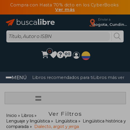
Compra con Hasta 70% dcto en los CyberBooks
Ver más
Enviar a
Bogota, Cundinamarca
0
MENÚ
Libros recomendados para ti
Libros más vendi
=
Ver Filtros
Inicio
Libros
Lenguaje y lingüística
Lingüística
Lingüística histórica y
comparada
Dialecto, argot y jerga