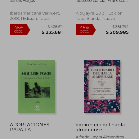
Jannis Harjus
Moscoso García, Francisco ;
Variación: El Español
Nouaouri Izrelli, Nadi
Hablado en Jerez de
Hamdi ; Rodríguez García,
la Frontera
Iberoamericana Vervuert,
Albujayra, 2013, 1 Edición,
Oscar
2018, 1 Edición, Tapa
Tapa Blanda, Nuevo
Blanda, Nuevo
APORTACIONES
diccionario del habla
PARA LA
almeriense
FORMACION DEL
Alfredo Leyva Almendros