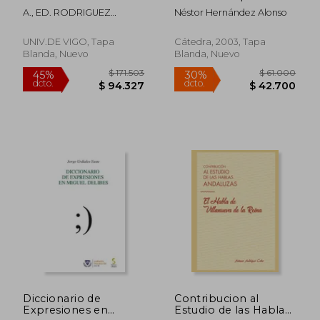
DIALECTOLOXIA:
(Lingüística)
A., ED. RODRIGUEZ
Néstor Hernández Alonso
COORDENADAS DO
GUERRA
CAMBIO
LINGUISTICO
UNIV.DE VIGO, Tapa
Cátedra, 2003, Tapa
Blanda, Nuevo
Blanda, Nuevo
$ 136.538
$ 141.0
45%
45%
dcto.
dcto.
$ 75.096
$ 77.5
Diccionario de
Contribucion al
Expresiones en
Estudio de las Hablas