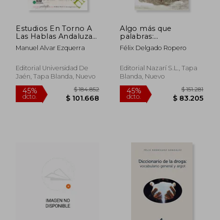
Estudios En Torno A
Algo más que
Las Hablas Andaluzas
palabras:
Y Otras Cuestiones
Divertimento léxico
Manuel Alvar Ezquerra
Félix Delgado Ropero
sobre Algarinejo y sus
vocablos (Arrayanes)
Editorial Universidad De
Editorial Nazarí S.L., Tapa
Jaén, Tapa Blanda, Nuevo
Blanda, Nuevo