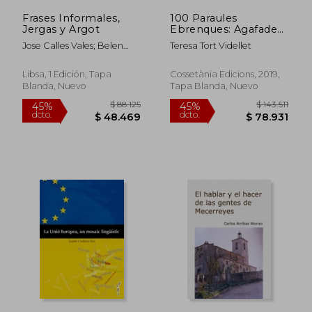
Frases Informales,
100 Paraules
Jergas y Argot
Ebrenques: Agafades
al vol (en Catalán)
Jose Calles Vales; Belen
Teresa Tort Videllet
Bermejo Melendez
Libsa, 1 Edición, Tapa
Cossetània Edicions, 2019,
Blanda, Nuevo
Tapa Blanda, Nuevo
$ 142.714
$ 184.3
45%
45%
dcto.
dcto.
$ 78.493
$ 101.3