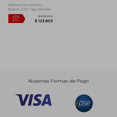
Edicions Documenta
Balear, 2012, Tapa Blanda,
Nuevo
$ 172.200
$ 142.7
45%
45%
dcto.
dcto.
$ 94.710
$ 78.4
Nuestras Formas de Pago