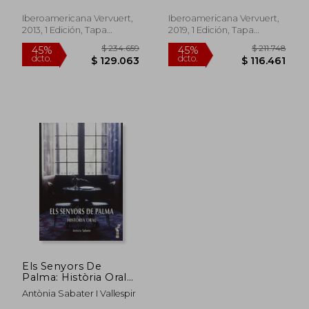
Siglo Xviii
Iberoamericana Vervuert,
Iberoamericana Vervuert,
2013, 1 Edición, Tapa
2019, 1 Edición, Tapa
$ 428.511
$ 381.7
45%
45%
Blanda, Nuevo
Blanda, Nuevo
dcto.
dcto.
$ 235.681
$ 209.9
Els Senyors De
Palma: Història Oral
(arbre De Mar) (en
Antònia Sabater I Vallespir
Catalán)