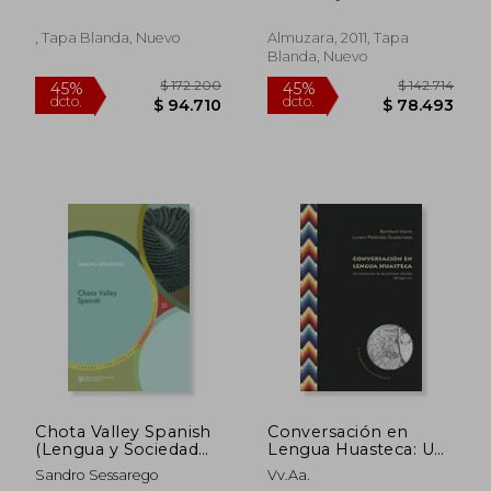
VOCABULARIO
$ 117.810
$ 61.7
45%
10%
PANOCHO O DEL
dcto.
dcto.
$ 64.796
$ 55.5
DIALECTO DE LA
, Tapa Blanda, Nuevo
Almuzara, 2011, Tapa
HUERTA DE MURCIA
Blanda, Nuevo
(FACSIMILES)
Chota Valley Spanish
Conversación en
(Lengua y Sociedad
Lengua Huasteca: Un
en el Mundo
Manuscrito de las
Sandro Sessarego
Vv.Aa.
Hispánico)
Primeras Décadas del