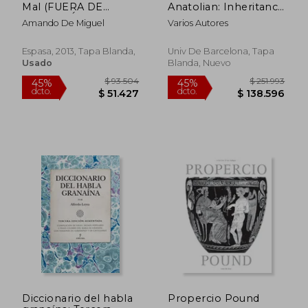
Mal (FUERA DE
Anatolian: Inheritance
COLECCIÓN Y ONE
and Diffusion
Amando De Miguel
Varios Autores
SHOT)
(Barcino.
Monographica
Orientalia)
Espasa, 2013, Tapa Blanda,
Univ De Barcelona, Tapa
Usado
Blanda, Nuevo
$ 169.112
$ 128.9
45%
45%
dcto.
dcto.
$ 93.012
$ 70.9
Diccionario del habla
Propercio Pound