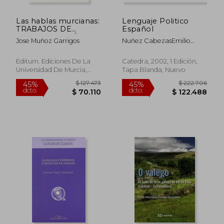
Las hablas murcianas:
Lenguaje Politico
$ 108.247
$ 189.0
45%
45%
TRABAJOS DE
Español
dcto.
dcto.
$ 59.536
$ 103.9
DIALECTOLOGÍA
Jose Muñoz Garrigos
Nuñez CabezasEmilio
(EDITUM SIGNOS)
A/Guerrero Susana
Editum. Ediciones De La
Catedra, 2002, 1 Edición,
Universidad De Murcia,
Tapa Blanda, Nuevo
Tapa Blanda, Nuevo