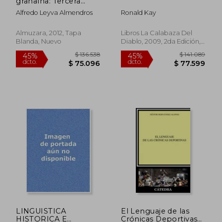
granaína: Tercera
edición aumentada
Alfredo Leyva Almendros
Ronald Kay
(Andalucía)
Almuzara, 2012, Tapa
Libros La Calabaza Del
Blanda, Nuevo
Diablo, 2009, 2da Edición,
Tapa Blanda, Nuevo
$ 93.504
$ 251.9
45%
45%
dcto.
dcto.
$ 51.427
$ 138.5
LINGUISTICA
El Lenguaje de las
HISTORICA E
Crónicas Deportivas