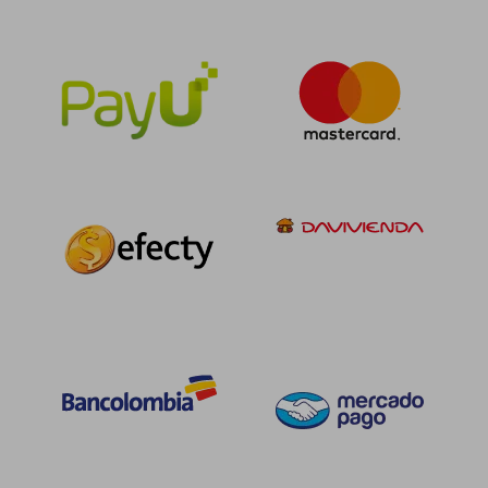
$ 234.659
$ 211.
45%
45%
dcto.
dcto.
$ 129.063
$ 116.4