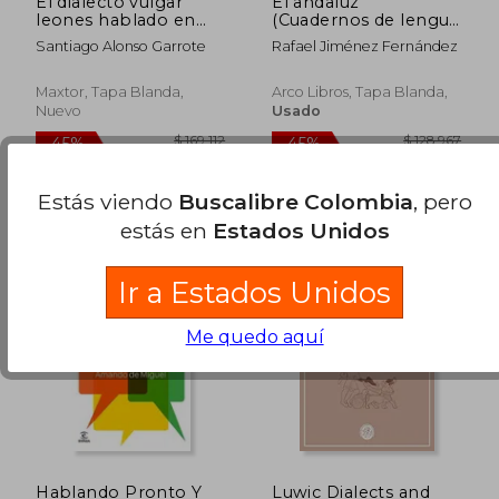
El dialecto vulgar
El andaluz
leones hablado en
(Cuadernos de lengua
maragateria y tierra
española)
Santiago Alonso Garrote
Rafael Jiménez Fernández
de Astorga
Maxtor, Tapa Blanda,
Arco Libros, Tapa Blanda,
Nuevo
Usado
Estás viendo
Buscalibre Colombia
, pero
estás en
Estados Unidos
$ 175.289
$ 144.1
45%
45%
Ir a Estados Unidos
dcto.
dcto.
$ 96.409
$ 79.2
Me quedo aquí
Hablando Pronto Y
Luwic Dialects and