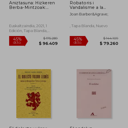
Aniztasuna: Hizkeren
Robatoris i
Berba-Mintzoak:
Vandalisme a la
Euskaltzaindiaren ii.
Ribera del Xúquer
Joan Barber&Agrave;
Nazioarteko
Durant el Segle xvi
Dialektologia
Biltzarra: 31 (Iker)
Euskaltzaindia, 2021, 1
, Tapa Blanda, Nuevo
Edición, Tapa Blanda,
Nuevo
$ 225.096
$ 135.5
45%
45%
dcto.
dcto.
$ 123.803
$ 74.5