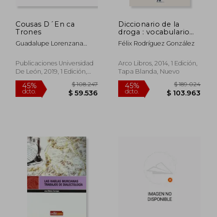
$ 184.852
$ 151.
45%
45%
dcto.
dcto.
$ 101.668
$ 83.2
Cousas D´En ca
Diccionario de la
Trones
droga : vocabulario
general y argot
Guadalupe Lorenzana
Félix Rodríguez González
Rodr&Iacute;Guez
Publicaciones Universidad
Arco Libros, 2014, 1 Edición,
De León, 2019, 1 Edición,
Tapa Blanda, Nuevo
Tapa Blanda, Nuevo