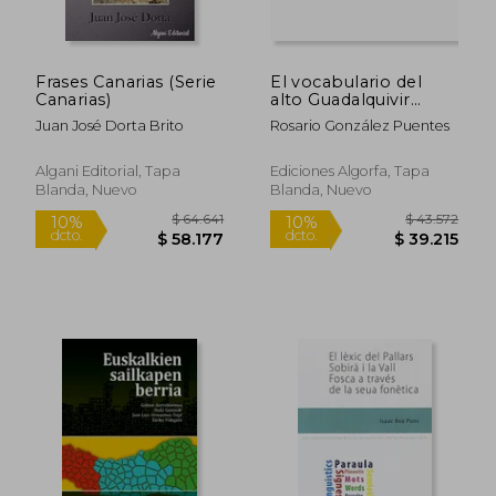
Frases Canarias (Serie
El vocabulario del
Canarias)
alto Guadalquivir
cordobés
Juan José Dorta Brito
Rosario González Puentes
Algani Editorial, Tapa
Ediciones Algorfa, Tapa
Blanda, Nuevo
Blanda, Nuevo
$ 64.641
$ 43.5
10%
10%
dcto.
dcto.
$ 58.177
$ 39.2