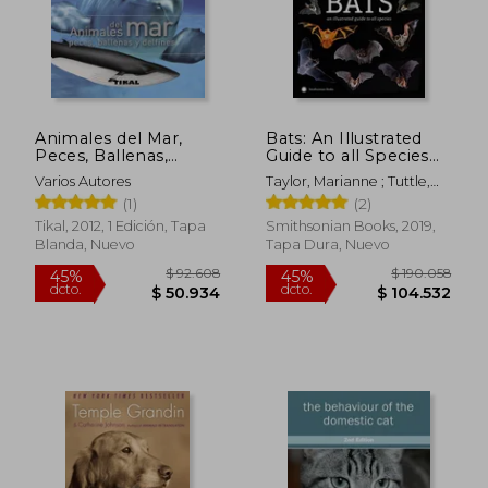
Animales del Mar,
Bats: An Illustrated
Peces, Ballenas,
Guide to all Species
Delfines
(en Inglés)
Varios Autores
Taylor, Marianne ; Tuttle,
Merlin
(1)
(2)
Tikal, 2012, 1 Edición, Tapa
Smithsonian Books, 2019,
Blanda, Nuevo
Tapa Dura, Nuevo
$ 215.881
$ 148.3
45%
45%
dcto.
dcto.
$ 118.735
$ 81.5