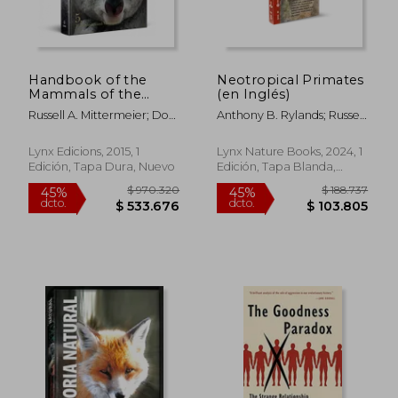
Handbook of the
Neotropical Primates
$ 160.358
$ 404.4
45%
45%
Mammals of the
(en Inglés)
dcto.
dcto.
$ 88.197
$ 222.4
World. Volume 5:
Russell A. Mittermeier; Don
Anthony B. Rylands; Russell
Monotremes and
E. Wilson; Toni Llobet
A. Mittermeier; Wes
Marsupials (en Inglés)
Sechrest; Fanny M.
Lynx Edicions, 2015, 1
Lynx Nature Books, 2024, 1
Cornejo; Jean P. Boubli;
Edición, Tapa Dura, Nuevo
Edición, Tapa Blanda,
Jessica W. Lynch; Leandro
Nuevo
Jerusalinsky; Karen B.
Strier; Liliana Cortés-Ortiz;
Andrés Link; Stella De La
Torre; Fabiano R. De Melo;
Gustavo R. Canale