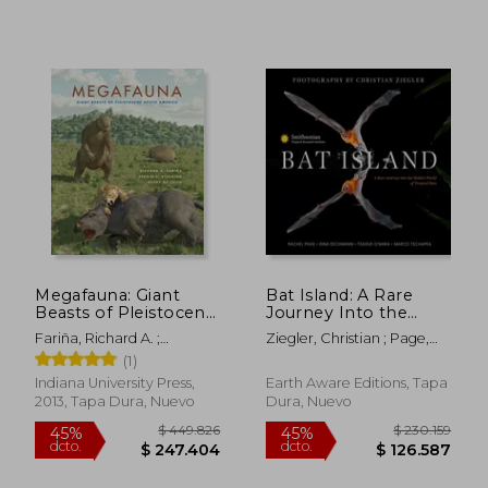
Sechrest
Megafauna: Giant
Bat Island: A Rare
Beasts of Pleistocene
Journey Into the
South America (Life
Hidden World of
Fariña, Richard A. ;
Ziegler, Christian ; Page,
of the Past) (en
Tropical Bats (en
Vizcaíno, Sergio F. ; De
Rachel A. ; Dechmann,
(1)
Inglés)
Inglés)
Iuliis, Gerry
Dina K. N.
Indiana University Press,
Earth Aware Editions, Tapa
$ 274.904
$ 608.7
45%
45%
2013, Tapa Dura, Nuevo
Dura, Nuevo
dcto.
dcto.
$ 151.197
$ 334.7