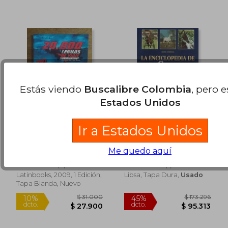
Estás viendo
Buscalibre Colombia
, pero 
Estados Unidos
Ir a Estados Unidos
20. 000 Leguas de
La Enciclopedia de
Viaje Submarino
los Caballos
Me quedo aquí
Jules Verne
Josee Hermsen
(2)
(1)
Latinbooks, 2009, 1 Edición,
Libsa, Tapa Dura,
Usado
Tapa Blanda, Nuevo
$ 177.181
$ 159.3
45%
45%
dcto.
dcto.
$ 97.450
$ 87.6