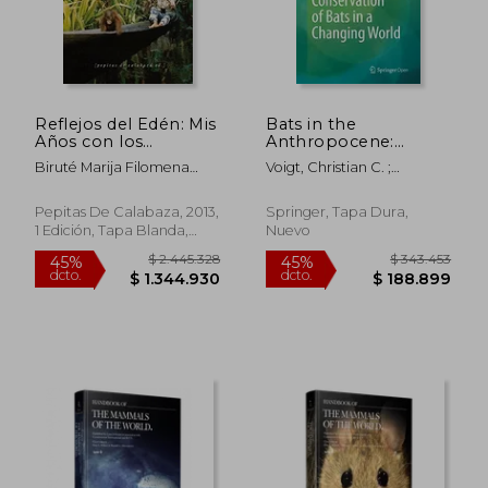
Reflejos del Edén: Mis
Bats in the
Años con los
Anthropocene:
Orangutanes de
Conservation of Bats
Biruté Marija Filomena
Voigt, Christian C. ;
Bornero
in a Changing World
Galdikas
Kingston, Tigga
(en Inglés)
Pepitas De Calabaza, 2013,
Springer, Tapa Dura,
1 Edición, Tapa Blanda,
Nuevo
Usado