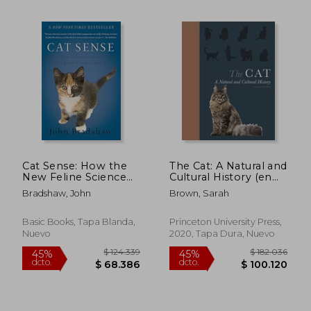
$ 31.000
$ 173.2
10%
45%
dcto.
dcto.
$ 27.900
$ 95.3
Cat Sense: How the
The Cat: A Natural and
New Feline Science
Cultural History (en
Can Make You a
Inglés)
Bradshaw, John
Brown, Sarah
Better Friend to Your
Pet (en Inglés)
Basic Books, Tapa Blanda,
Princeton University Press,
Rápido
Nuevo
2020, Tapa Dura, Nuevo