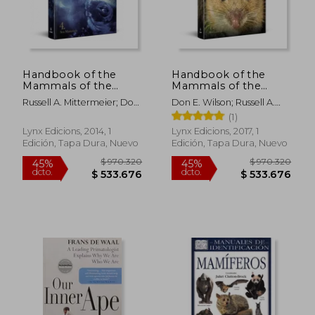
$ 2.445.328
$ 343.4
45%
45%
dcto.
dcto.
$ 1.344.930
$ 188.8
Handbook of the
Handbook of the
Mammals of the
Mammals of the
World. Volume 4: Sea
World. Volumen 7:
Russell A. Mittermeier; Don
Don E. Wilson; Russell A.
Mammals (en Inglés)
Rodents II (en Inglés)
E. Wilson; Toni Llobet
Mittermeier; Thomas E.
(1)
Lacher Jr.;Toni Llobet
Lynx Edicions, 2014, 1
Lynx Edicions, 2017, 1
Edición, Tapa Dura, Nuevo
Edición, Tapa Dura, Nuevo