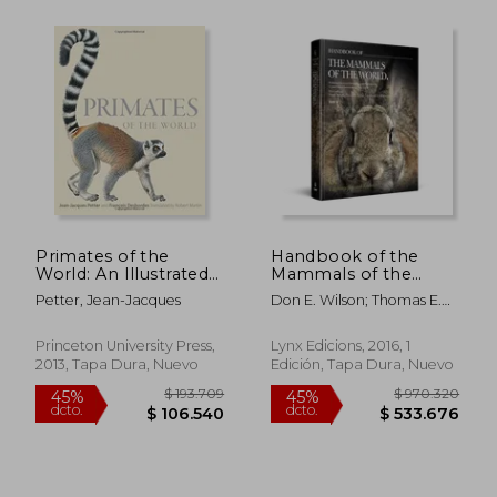
$ 113.056
$ 131.
35%
45%
dcto.
dcto.
$ 73.486
$ 72.4
Primates of the
Handbook of the
World: An Illustrated
Mammals of the
Guide (en Inglés)
World. Volume 6:
Petter, Jean-Jacques
Don E. Wilson; Thomas E.
Lagomorphs and
Lacher; Russell A.
Rodents I (en Inglés)
Mittermeier; Toni Llobet
Princeton University Press,
Lynx Edicions, 2016, 1
2013, Tapa Dura, Nuevo
Edición, Tapa Dura, Nuevo