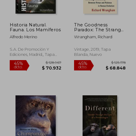
Historia Natural.
The Goodness
Fauna. Los Mamíferos
Paradox: The Strange
Relationship
Alfredo Merino
Wrangham, Richard
Between Virtue and
$ 970.320
$ 188.7
45%
45%
Violence in Human
dcto.
dcto.
$ 533.676
$ 103.8
Evolution (en Inglés)
S.A. De Promoción Y
Vintage, 2019, Tapa
Ediciones, Madrid,, Tapa
Blanda, Nuevo
Dura,
Usado