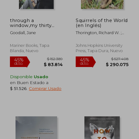
through a
Squirrels of the World
window,my thirty
(en Inglés)
years with the
Goodall, Jane
Thorington, Richard W. ;
chimpanzees of
Koprowski, John L. ; Steele,
gombe (en Inglés)
Michael A.
Mariner Books, Tapa
Johns Hopkins University
Blanda, Nuevo
Press, Tapa Dura, Nuevo
$ 284.748
$ 120.3
45%
45%
dcto.
dcto.
$ 156.612
$ 66.1
Disponible
Usado
en Buen Estado a
$ 51.526
.
Comprar Usado