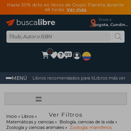
Hasta 30% dcto en libros de Grupo Planeta durante
48 horas
Ver más
Enviar a
Bogota, Cundinamarca
0
MENÚ
Libros recomendados para ti
Libros más vendi
=
Ver Filtros
Inicio
Libros
Matemáticas y ciencias
Biología, ciencias de la vida
Zoología y ciencias animales
Zoología: mamíferos