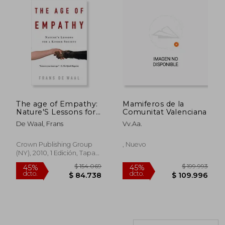
$ 193.709
$ 970.3
45%
45%
The age of Empathy:
Mamiferos de la
dcto.
dcto.
$ 106.540
$ 533.6
Nature'S Lessons for
Comunitat Valenciana
a Kinder Society (en
De Waal, Frans
Vv.Aa.
Inglés)
Crown Publishing Group
, Nuevo
(NY), 2010, 1 Edición, Tapa
Blanda, Nuevo