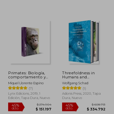
$ 970.320
$ 214.4
45%
45%
dcto.
dcto.
$ 533.676
$ 117.9
Primates: Biología,
Threefoldness in
comportamiento y
Humans and
evolución
Mammals: Toward a
Miquel Llorente Espino
Wolfgang Schad
Biology of Form (en
(7)
(1)
Inglés)
Lynx Edicions, 2019, 1
Adonis Press, 2020, Tapa
Edición, Tapa Dura, Nuevo
Dura, Nuevo