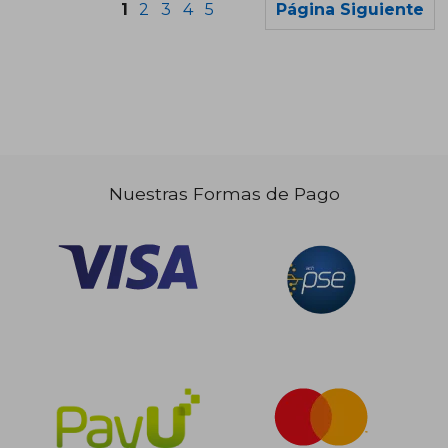
1
2
3
4
5
Página Siguiente
Nuestras Formas de Pago
$ 211.430
$ 357.6
45%
45%
dcto.
dcto.
$ 116.287
$ 196.7