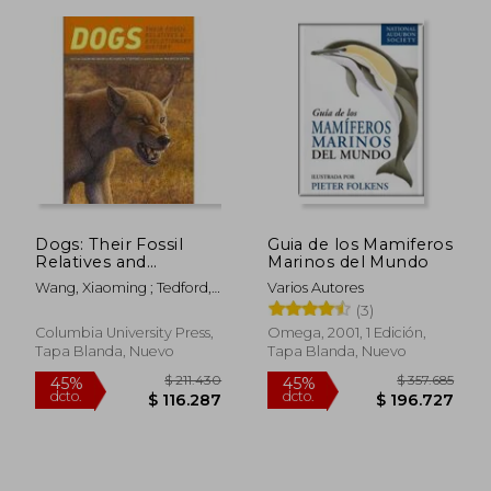
$ 1.242.593
$ 565.4
45%
45%
dcto.
dcto.
$ 683.426
$ 310.9
Dogs: Their Fossil
Guia de los Mamiferos
Relatives and
Marinos del Mundo
Evolutionary History
Wang, Xiaoming ; Tedford,
Varios Autores
(en Inglés)
Richard ; Antón, Mauricio
(3)
Columbia University Press,
Omega, 2001, 1 Edición,
Tapa Blanda, Nuevo
Tapa Blanda, Nuevo