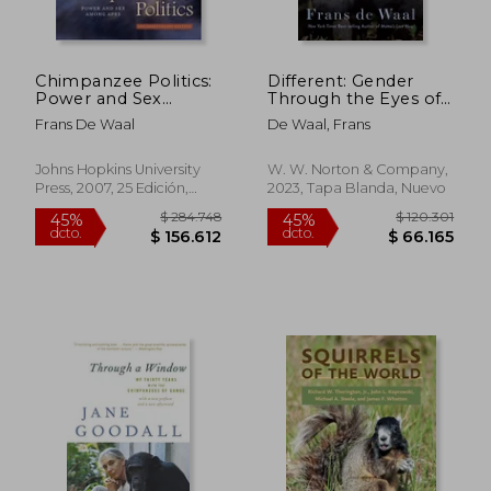
Chimpanzee Politics:
Different: Gender
Power and Sex
Through the Eyes of
among Apes (en
a Primatologist (en
Frans De Waal
De Waal, Frans
Inglés)
Inglés)
Johns Hopkins University
W. W. Norton & Company,
Press, 2007, 25 Edición,
2023, Tapa Blanda, Nuevo
$ 128.967
$ 125.
45%
45%
Tapa Blanda, Nuevo
dcto.
dcto.
$ 70.932
$ 68.8