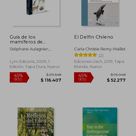
Guía de los
El Delfín Chileno
mamíferos de
Europa, del Norte de
Stéphane Aulagnier;
Carla Christie Remy-Maillet
África y de Oriente
Patrick Haffner; Anthony J.
(2)
Medio
Mitchell-Jones; François
Lynx Edicions, 2009, 1
Ediciones Uach, 2019, Tapa
Moutou; Jan Zima (ed.);
Edición, Tapa Dura, Nuevo
Blanda, Nuevo
Juan M. Varela; J.
Chevalier; J. Norwood (ill.)
$ 211.648
$ 95.0
45%
45%
dcto.
dcto.
$ 116.407
$ 52.2