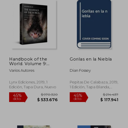
Handbook of the
Gorilas en la Niebla
World. Volume 9:
Bats (en Inglés)
Varios Autores
Dian Fossey
Lynx Ediciones, 2019, 1
Pepitas De Calabaza, 2019,
Edición, Tapa Dura, Nuevo
1 Edición, Tapa Blanda,
Nuevo