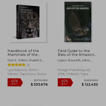
$ 124.339
$ 182.0
45%
45%
dcto.
dcto.
$ 68.386
$ 100.1
Handbook of the
Field Guide to the
Mammals of the
Bats of the Amazon
World. Volume 1:
(en Inglés)
Don E. Wilson; Russell A.
Lopez-Baucells, Adria ;
Carnivores (en Inglés)
Mittermeier (ed.); Toni
Rocha, Ricardo ;
(1)
Llobet (ill.)
Bobrowiec, Paulo
Lynx Edicions, 2009, 1
Pelagic Publishing Ltd,
Edición, Tapa Dura, Nuevo
2018, 2 Edición, Tapa
Blanda, Nuevo