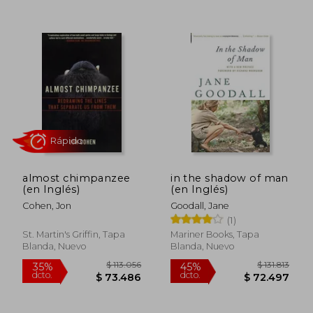
almost chimpanzee
in the shadow of man
(en Inglés)
(en Inglés)
Cohen, Jon
Goodall, Jane
(1)
St. Martin's Griffin, Tapa
Mariner Books, Tapa
Blanda, Nuevo
Blanda, Nuevo
$ 449.826
$ 230.1
45%
45%