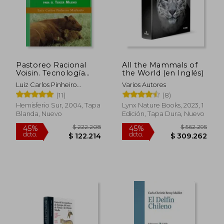
Pastoreo Racional
All the Mammals of
Voisin. Tecnología
the World (en Inglés)
Agroecológica Para el
Luiz Carlos Pinheiro
Varios Autores
Tercer Milenio
Machado
(11)
(8)
Hemisferio Sur, 2004, Tapa
Lynx Nature Books, 2023, 1
Blanda, Nuevo
Edición, Tapa Dura, Nuevo
$ 222.208
$ 562.2
45%
45%
dcto.
dcto.
$ 122.214
$ 309.2