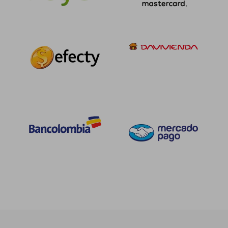
$ 970.320
$ 222.6
45%
45%
dcto.
dcto.
$ 533.676
$ 122.4