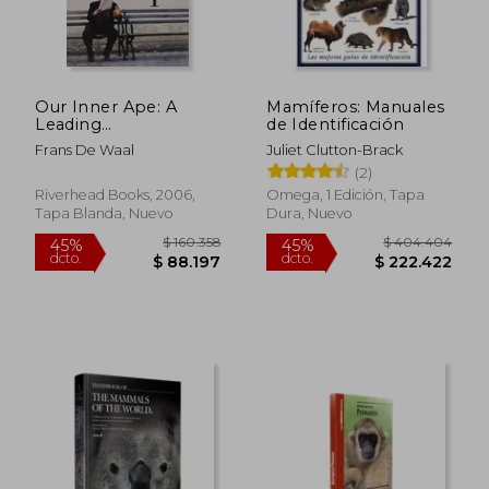
$ 970.320
$ 970.3
45%
45%
dcto.
dcto.
$ 533.676
$ 533.6
Our Inner Ape: A
Mamíferos: Manuales
Leading
de Identificación
Primatologist
Frans De Waal
Juliet Clutton-Brack
Explains why we are
(2)
who we are (en
Inglés)
Riverhead Books, 2006,
Omega, 1 Edición, Tapa
Tapa Blanda, Nuevo
Dura, Nuevo