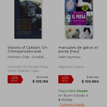
$ 133.577
$ 167.
45%
45%
dcto.
dcto.
$ 73.467
$ 92.2
Visions of Caliban: On
manuales de gatos: el
Chimpanzees and
persa [heu]
People (a new York
Peterson, Dale ; Goodall,
Juliet Seymour
Times Notable Book)
Jane
(en Inglés)
University Of Georgia Press,
Hispano E, Nuevo
2000, 1 Edición, Tapa
Blanda, Nuevo
Disponible
Usado
en Buen Estado a
$ 70.932
.
Comprar Usado