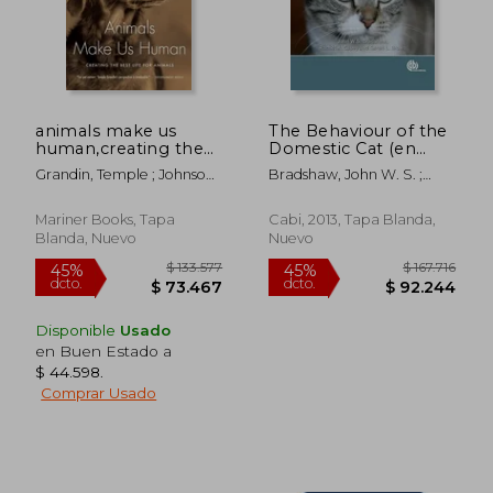
animals make us
The Behaviour of the
human,creating the
Domestic Cat (en
best life for animals
Inglés)
Grandin, Temple ; Johnson,
Bradshaw, John W. S. ;
(en Inglés)
Catherine
Brown, Sarah L. ; Casey,
Rachel
Mariner Books, Tapa
Cabi, 2013, Tapa Blanda,
Blanda, Nuevo
Nuevo
Disponible
Usado
en Buen Estado a
$ 44.598
.
Comprar Usado
$ 92.608
$ 190.0
45%
45%
dcto.
dcto.
$ 50.934
$ 104.5