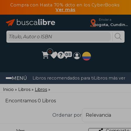
Compra con Hasta 70% dcto en los CyberBooks
Ver más
Enviar a
Bogota, Cundinamarca
0
MENÚ
Libros recomendados para ti
Libros más vendi
Inicio
Libros
Libros
Encontramos 0 Libros
Ordenar por
Comparte 