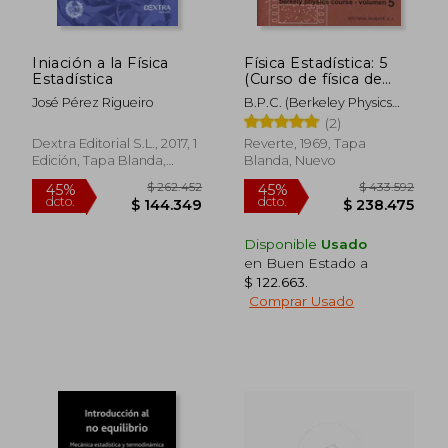
Iniación a la Física
Física Estadística: 5
Estadística
(Curso de física de
Berkeley)
José Pérez Rigueiro
B.P.C. (Berkeley Physics
Course)
(2)
Dextra Editorial S.L., 2017, 1
Reverte, 1969, Tapa
Edición, Tapa Blanda,
Blanda, Nuevo
Nuevo
Disponible
Usado
en Buen Estado a
$ 122.663
.
Comprar Usado
$ 262.452
$ 433.5
45%
45%
dcto.
dcto.
$ 144.349
$ 238.4