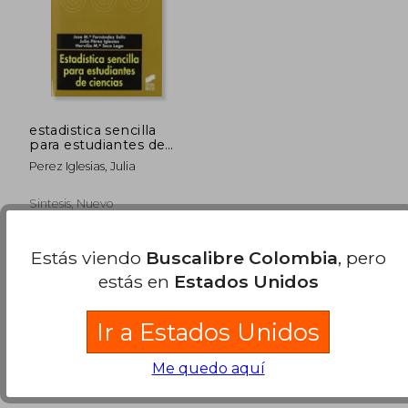
$ 134.600
$ 275.3
50%
45%
dcto.
dcto.
$ 67.300
$ 151.4
estadistica sencilla
para estudiantes de
ciencias
Perez Iglesias, Julia
Sintesis, Nuevo
Estás viendo
Buscalibre Colombia
, pero
estás en
Estados Unidos
Ir a Estados Unidos
Me quedo aquí