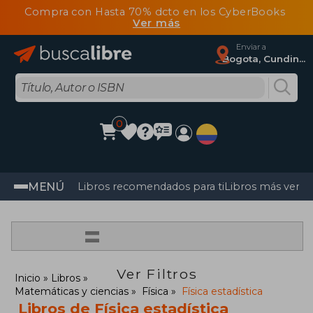
Compra con Hasta 70% dcto en los CyberBooks
Ver más
Enviar a
Bogota, Cundinamarca
0
MENÚ
Libros recomendados para ti
Libros más vendi
=
Ver Filtros
Inicio
Libros
Matemáticas y ciencias
Física
Física estadística
Libros de Física estadística