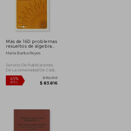
Más de 160 problemas
resueltos de álgebra
lineal
María Barba Reyes
Servicio De Publicaciones
De La Universidad De Cádiz,
Tapa Blanda, Nuevo
$ 822.451
$ 152.393
45%
dcto.
$ 452.348
$ 83.816