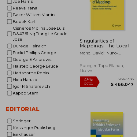
Joe Harris
Peeva Irena
Baker William Martin
Bobek Karl
Cisneros Molina Jose Luis
D&#361 Ng Trang Le Seade
Jose
Singularities of
Mappings: The Local
Durege Heinrich
Behaviour of Smooth
Euclid Phillips George
Mond, David ; Nuño-
and Complex Analytic
Ballesteros, Juan J.
George E Andrews
Mappings (en Inglés)
Springer, Tapa Blanda,
Halsted George Bruce
Nuevo
Hartshorne Robin
Hida Haruzo
Igor R Shafarevich
Kapoo Stem
EDITORIAL
$ 8
45%
Springer
dcto.
$ 46
Kessinger Publishing
Birkhauser