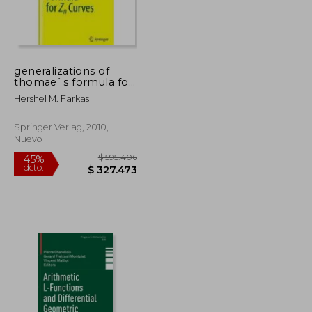
$ 134.921
$ 228.983
45%
dcto.
$ 74.206
$ 125.941
generalizations of
thomae`s formula for
zn curves
Hershel M. Farkas
Springer Verlag, 2010,
Nuevo