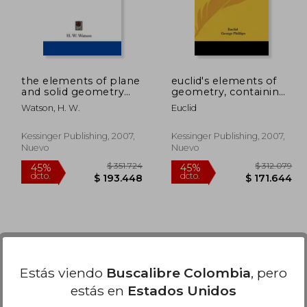
the elements of plane
euclid's elements of
and solid geometry
geometry, containing
(en Inglés)
the whole twelve
Watson, H. W.
Euclid
books: to which are
added, algebraic
demonstrations to the
Kessinger Publishing, 2007,
Kessinger Publishing, 2007,
second and fifth
Nuevo
Nuevo
books (en Inglés)
Estás viendo
Buscalibre Colombia
, pero
estás en
Estados Unidos