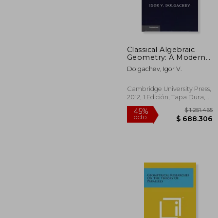
$ 8
45%
dcto.
$ 46
Classical Algebraic
Geometry: A Modern
View (en Inglés)
Dolgachev, Igor V.
Cambridge University Press,
2012, 1 Edición, Tapa Dura,
Nuevo