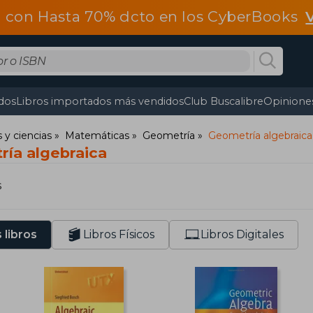
 con Hasta 70% dcto en los CyberBooks
dos
Libros importados más vendidos
Club Buscalibre
Opiniones
y ciencias
Matemáticas
Geometría
Geometría algebraica
ría algebraica
s
 libros
Libros Físicos
Libros Digitales