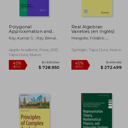
Polygonal
Real Algebraic
251.465
$ 215.545
45%
45%
Approximation and
Varieties (en Inglés)
dcto.
dcto.
8.306
$ 118.550
Scale-Space Analysis
Ray, Kumar S. ; Ray, Bimal
Mangolte, Frédéric ;
of Closed Digital
Kumar
MacLean, Catriona
Curves (en Inglés)
Apple Academic Press, 2013,
Springer, Tapa Dura, Nuevo
Tapa Dura, Nuevo