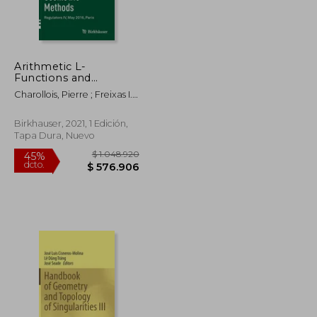
Arithmetic L-
$ 333.471
$ 595.406
45%
Functions and
dcto.
$ 183.409
$ 327.473
Differential Geometric
Charollois, Pierre ; Freixas I.
Methods: Regulators
Montplet, Gerard ; Maillot,
iv, may 2016, Paris: 338
Vincent
(Progress in
Birkhauser, 2021, 1 Edición,
Mathematics) (en
Tapa Dura, Nuevo
Inglés)