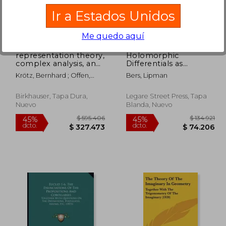
95.406
$ 351.724
45%
45%
Ir a Estados Unidos
dcto.
dcto.
7.473
$ 193.448
Me quedo aquí
representation theory,
Holomorphic
complex analysis, and
Differentials as
integral geometry (en
Functions of Moduli
Krötz, Bernhard ; Offen,
Bers, Lipman
Inglés)
(en Inglés)
Omer ; Sayag, Eitan
Birkhauser, Tapa Dura,
Legare Street Press, Tapa
Nuevo
Blanda, Nuevo