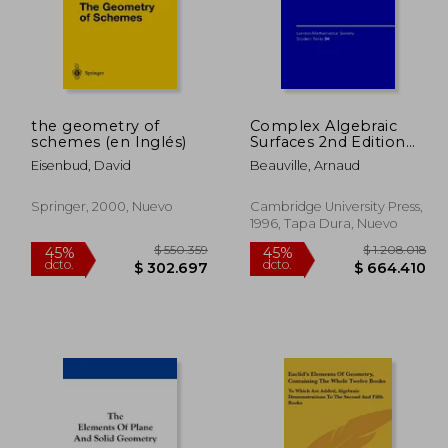
the geometry of
Complex Algebraic
schemes (en Inglés)
Surfaces 2nd Edition
Hardback (London
Eisenbud, David
Beauville, Arnaud
Mathematical Society
Student Texts) (en
Inglés)
Springer, 2000, Nuevo
Cambridge University Press,
1996, Tapa Dura, Nuevo
44.234
$ 550.359
45%
45%
dcto.
dcto.
4.329
$ 302.697