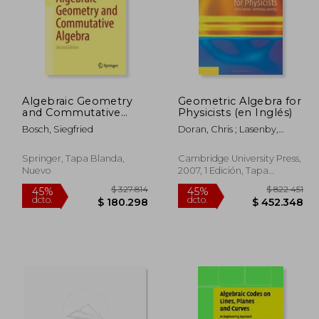
Algebraic Geometry
Geometric Algebra for
and Commutative
Physicists (en Inglés)
Algebra (en Inglés)
Bosch, Siegfried
Doran, Chris ; Lasenby,
Anthony
Springer, Tapa Blanda,
Cambridge University Press,
Nuevo
2007, 1 Edición, Tapa
Blanda, Nuevo
318.258
$ 327.814
45%
45%
dcto.
dcto.
5.042
$ 180.298