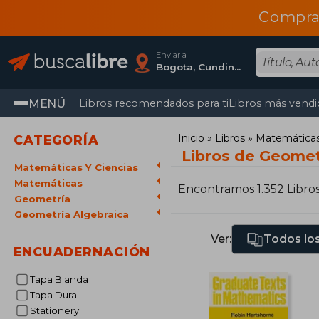
Compra
Enviar a
Bogota, Cundinamarca
MENÚ
Libros recomendados para ti
Libros más vendi
Inicio
Libros
Matemáticas 
CATEGORÍA
Libros de Geomet
Matemáticas Y Ciencias
Matemáticas
Encontramos 1.352 Libro
Geometría
Geometría Algebraica
Ver:
Todos los
ENCUADERNACIÓN
Tapa Blanda
Tapa Dura
Stationery