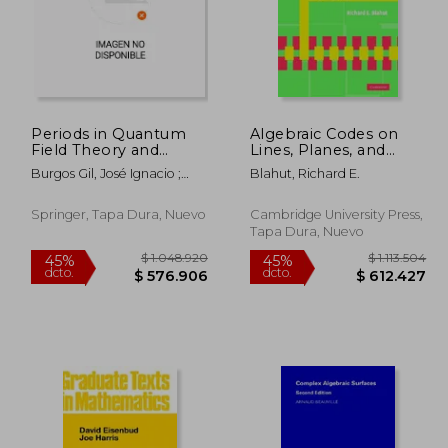
Periods in Quantum
Algebraic Codes on
Field Theory and
Lines, Planes, and
Arithmetic: Icmat,
Curves: An
Burgos Gil, José Ignacio ;
Blahut, Richard E.
Madrid, Spain,
Engineering
Ebrahimi-Fard, Kurusch ;
September 15 -
Approach (en Inglés)
Gangl, Herbert
December 19, 2014
Springer, Tapa Dura, Nuevo
Cambridge University Press,
(en Inglés)
Tapa Dura, Nuevo
47.358
$ 1.048.920
45%
45%
dcto.
dcto.
6.047
$ 576.906