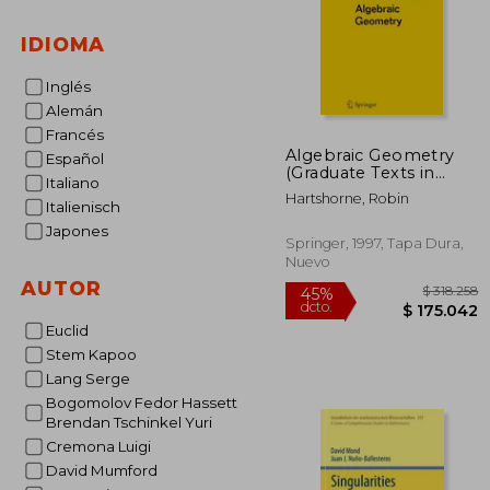
IDIOMA
Inglés
Alemán
Francés
Algebraic Geometry
Español
(Graduate Texts in
Italiano
Mathematics) (en
Hartshorne, Robin
Inglés)
Italienisch
Japones
Springer, 1997, Tapa Dura,
Nuevo
AUTOR
Euclid
Stem Kapoo
$ 
Lang Serge
45%
dcto.
$ 17
Bogomolov Fedor Hassett
Brendan Tschinkel Yuri
Cremona Luigi
David Mumford