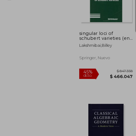
$ 5
45%
dcto.
$ 32
singular loci of
schubert varieties (en
Inglés)
Lakshmibai,billey
Springer, Nuevo