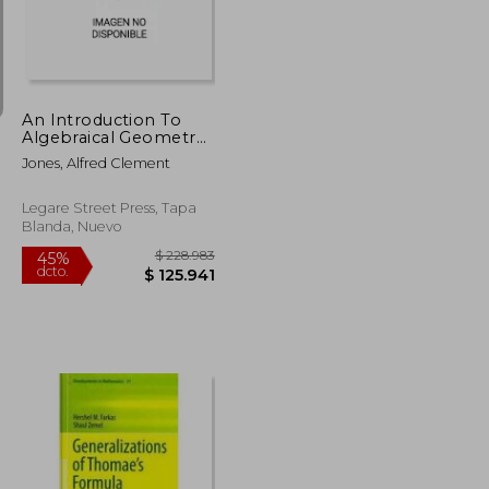
$ 312.079
$ 1.048.920
45%
dcto.
$ 171.644
$ 576.906
An Introduction To
Algebraical Geometry
(en Inglés)
Jones, Alfred Clement
Legare Street Press, Tapa
Blanda, Nuevo