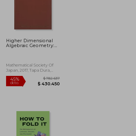
Higher Dimensional
Algebraic Geometry:
In Honour of
Professor Yujiro
Kawamata'S Sixtieth
Birthday: 74 (Advanced
Mathematical Society Of
Studies in Pure
Japan, 2017, Tapa Dura,
Mathematics) (en
Nuevo
Inglés)
$ 1.113.504
$ 782.637
45%
dcto.
$ 612.427
$ 430.450