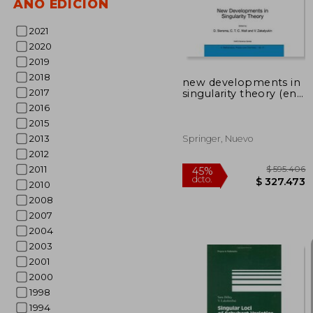
AÑO EDICIÓN
2021
2020
2019
2018
new developments in
2017
singularity theory (en
Inglés)
2016
2015
2013
Springer, Nuevo
2012
2011
2010
2008
2007
2004
2003
2001
2000
1998
1994