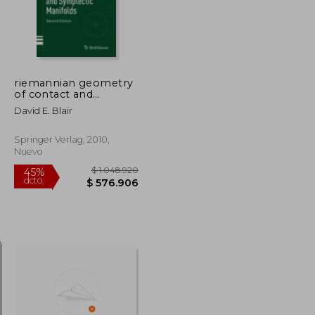
riemannian geometry
of contact and
symplectic manifolds
David E. Blair
Springer Verlag, 2010,
Nuevo