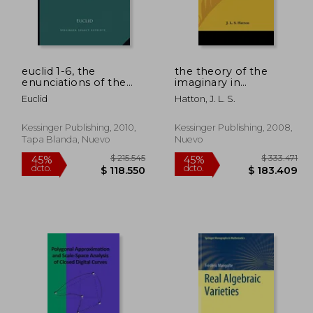
47.358
$ 595.406
45%
45%
dcto.
dcto.
6.047
$ 327.473
euclid 1-6, the
the theory of the
enunciations of the
imaginary in
propositions and
geometry: together
Euclid
Hatton, J. L. S.
corollaries: together
with the trigonometry
with questions on the
of the imaginary
definitions, postulates,
(1920) (en Inglés)
Kessinger Publishing, 2010,
Kessinger Publishing, 2008,
axioms, etc. (1873) (en
Tapa Blanda, Nuevo
Nuevo
Inglés)