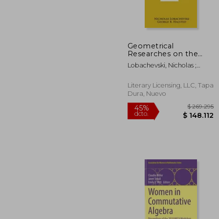
Geometrical
$ 1.
45%
Researches on the
dcto.
$ 68
Theory of Parallels (en
Lobachevski, Nicholas ;
Inglés)
Halsted, George B.
Literary Licensing, LLC, Tapa
Dura, Nuevo