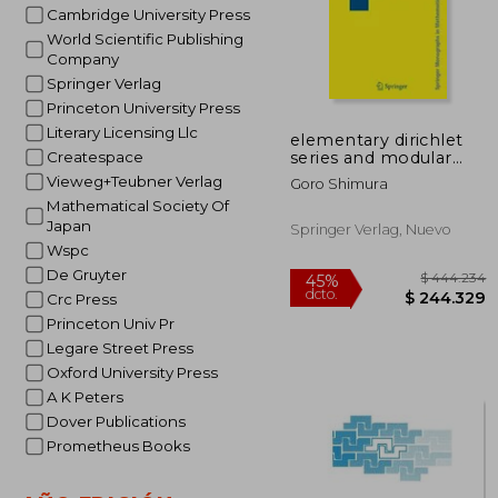
Cambridge University Press
World Scientific Publishing
Company
Springer Verlag
Princeton University Press
Literary Licensing Llc
elementary dirichlet
series and modular
Createspace
forms
Vieweg+Teubner Verlag
Goro Shimura
Mathematical Society Of
Japan
Springer Verlag, Nuevo
Wspc
De Gruyter
Crc Press
Princeton Univ Pr
Legare Street Press
Oxford University Press
A K Peters
Dover Publications
Prometheus Books
$ 4
45%
dcto.
$ 24