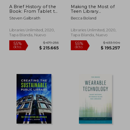
A Brief History of the
Making the Most of
Book: From Tablet to
Teen Library
Tablet (en Inglés)
Volunteers:
Steven Galbraith
Becca Boland
Energizing and
Engaging Community
(Libraries Unlimited
Libraries Unlimited, 2020,
Libraries Unlimited, 2020,
Professional Guides
Tapa Blanda, Nuevo
Tapa Blanda, Nuevo
for Young Adult
Librarians Series) (en
Inglés)
$ 215.545
$ 309.9
55%
55%
dcto.
dcto.