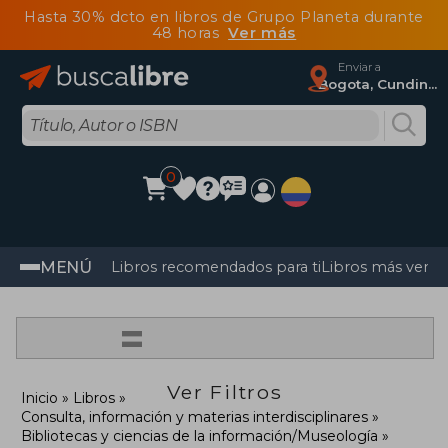
Hasta 30% dcto en libros de Grupo Planeta durante
48 horas
Ver más
Enviar a
Bogota, Cundinamarca
0
MENÚ
Libros recomendados para ti
Libros más vendi
=
Ver Filtros
Inicio
Libros
Consulta, información y materias interdisciplinares
Bibliotecas y ciencias de la información/Museología