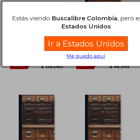
Estás viendo
Buscalibre Colombia
, pero 
Memorials of the
Inventory of the
Estados Unidos
Discovery and Early
County Archives of
Settlement of the
Indiana; 45 (May 1937)
Lefroy, John Henry
Historical Records Survey
Bermudas Or Somers
(en Inglés)
(Ind ) ; Indiana Historical
Ir a Estados Unidos
Islands, 1515-1687 [I.E.
Bureau
1511-1687]; Volume 2
Legare Street Press, Tapa
Hassell Street Press, Tapa
(en Inglés)
Blanda, Nuevo
Blanda, Nuevo
Me quedo aquí
$ 999.123
$ 195.3
45%
55%
dcto.
dcto.
$ 549.518
$ 87.9