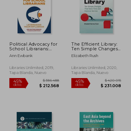
Political Advocacy for
The Efficient Library:
School Librarians:
Ten Simple Changes
Leveraging Your
That Save Time and
Ann Ewbank
Elizabeth Rush
Influence (en Inglés)
Improve Service (en
Inglés)
Libraries Unlimited, 2019,
Libraries Unlimited, 2020,
Tapa Blanda, Nuevo
Tapa Blanda, Nuevo
$ 178.607
$ 204.9
45%
45%
dcto.
dcto.
$ 98.234
$ 112.7