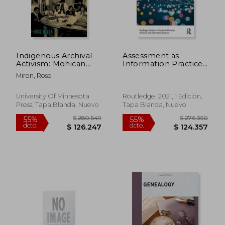
Indigenous Archival
Assessment as
Activism: Mohican
Information Practice:
Interventions in
Evaluating
Miron, Rose
Public History and
Collections and
Memory (en Inglés)
Services (Routledge
Guides to Practice in
University Of Minnesota
Routledge, 2021, 1 Edición,
Libraries, Archives and
Press, Tapa Blanda, Nuevo
Tapa Blanda, Nuevo
Information Science)
(en Inglés)