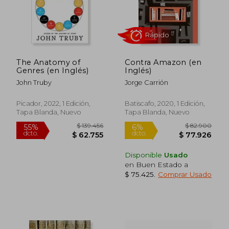
The Anatomy of
Contra Amazon (en
Genres (en Inglés)
Inglés)
John Truby
Jorge Carrión
Picador, 2022, 1 Edición,
Batiscafo, 2020, 1 Edición,
Tapa Blanda, Nuevo
Tapa Blanda, Nuevo
Rápido
Disponible
Usado
en Buen Estado a
$ 75.425
.
Comprar Usado
$ 139.456
$ 82.9
55%
6%
dcto.
dcto.
$ 62.755
$ 77.9