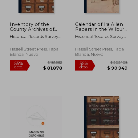
Inventory of the
Calendar of Ira Allen
County Archives of
Papers in the Wilbur
Indiana; No. 63 (en
Library, University of
Historical Records Survey
Historical Records Survey
Inglés)
Vermont (en Inglés)
(Ind ) ; Indiana Historical
(U S ) Ver
$ 1.011.211
$ 242.4
55%
55%
Bureau
dcto.
dcto.
Hassell Street Press, Tapa
Hassell Street Press, Tapa
$ 455.045
$ 109.0
Blanda, Nuevo
Blanda, Nuevo