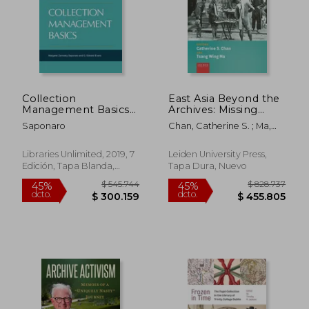
Collection
East Asia Beyond the
Management Basics
Archives: Missing
(Library and
Sources and Marginal
Saponaro
Chan, Catherine S. ; Ma,
Information Science
Voices (en Inglés)
Tsang Wing
Text) (en Inglés)
Libraries Unlimited, 2019, 7
Leiden University Press,
Edición, Tapa Blanda,
Tapa Dura, Nuevo
Nuevo
$ 386.488
$ 420.0
45%
45%
dcto.
dcto.
$ 212.568
$ 231.0