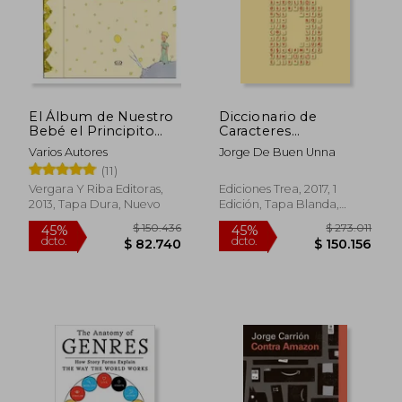
El Álbum de Nuestro
Diccionario de
Bebé el Principito
Caracteres
(Td)
Tipográficos
Varios Autores
Jorge De Buen Unna
(11)
Vergara Y Riba Editoras,
Ediciones Trea, 2017, 1
2013, Tapa Dura, Nuevo
Edición, Tapa Blanda,
Nuevo
$ 150.436
$ 273.0
45%
45%
dcto.
dcto.
$ 82.740
$ 150.1