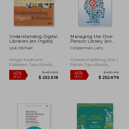
Understanding Digital
Managing the One-
Libraries (en Inglés)
Person Library (en
Inglés)
Lesk, Michael
Cooperman, Larry
Morgan Kaufmann
Chandos Publishing, 2014, 1
Publishers, Tapa Blanda,
Edición, Tapa Blanda,
Nuevo
Nuevo
$ 293.030
$ 367.7
45%
45%
dcto.
dcto.
$ 161.166
$ 202.2