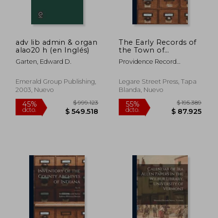
adv lib admin & organ
The Early Records of
$ 570.210
$ 658.3
alao20 h (en Inglés)
the Town of
55%
55%
Providence, V. I-XXI ...;
dcto.
dcto.
$ 256.595
$ 296.2
Garten, Edward D.
Providence Record
2 (en Inglés)
Commissioners ; Rogers,
Horatio 1836-1904 Ed Cn ;
Emerald Group Publishing,
Legare Street Press, Tapa
Carpenter, George
2003, Nuevo
Blanda, Nuevo
Moulton 1844-1896