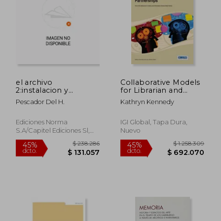
el archivo
Collaborative Models
$ 336.252
$ 288.3
2:instalacion y
for Librarian and
45%
45%
conservacion
Teacher Partnerships
dcto.
dcto.
$ 184.938
$ 158.5
Pescador Del H.
Kathryn Kennedy
Ediciones Norma
IGI Global, Tapa Dura,
S.a/capitel Ediciones Sl,
Nuevo
1988, Nuevo