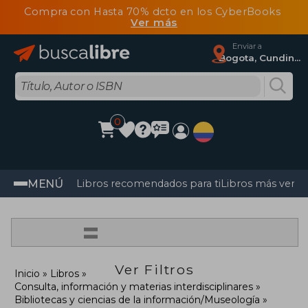
Compra con Hasta 70% dcto en los CyberBooks
Ver más
Enviar a
Bogota, Cundinamarca
0
MENÚ
Libros recomendados para ti
Libros más vendi
=
Ver Filtros
Inicio
Libros
Consulta, información y materias interdisciplinares
Bibliotecas y ciencias de la información/Museología