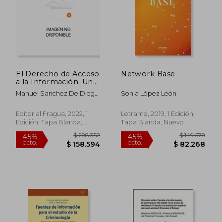
El Derecho de Acceso
Network Base
a la Información. Un
Tortuoso Camino: O.
Manuel Sanchez De Diego
Sonia López León
Cómo Convertir la
Fernandez De La Riva
Carretera de la
Transparencia en una
Editorial Fragua, 2022, 1
Letrame, 2019, 1 Edición,
Autopista. 207
Edición, Tapa Blanda,
Tapa Blanda, Nuevo
(Fragua
Nuevo
Comunicacion)
$ 288.352
$ 149.5
45%
45%
dcto.
dcto.
$ 158.594
$ 82.2