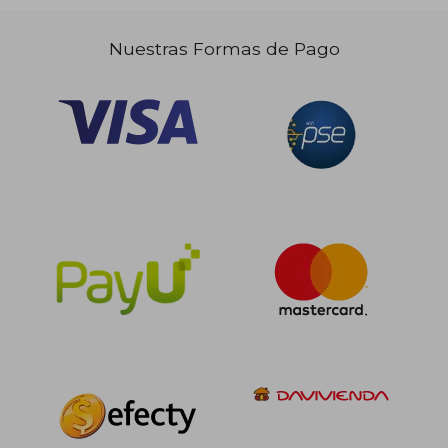
Nuestras Formas de Pago
$ 268.628
$ 164.0
45%
10%
dcto.
dcto.
$ 147.746
$ 147.6