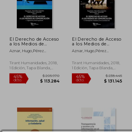
dcto.
dcto.
$ 161.498
$ 55.3
El Derecho de Acceso
El Derecho de Acceso
a los Medios de
a los Medios de
Comunicación. I.
Comunicación. Ii.
Aznar, Hugo,Pérez
Aznar, Hugo,Pérez
Legislación y
Participación
Gabaldón, Marta,Edo,
Gabaldón, Marta,Edo,
Autorregulación
Ciudadana y de la
Aurora,Alonso, Elvira
Aurora,Alonso, Elvira
Sociedad Civil
Tirant Humanidades, 2018,
Tirant Humanidades, 2018,
1 Edición, Tapa Blanda,
1 Edición, Tapa Blanda,
Nuevo
Nuevo