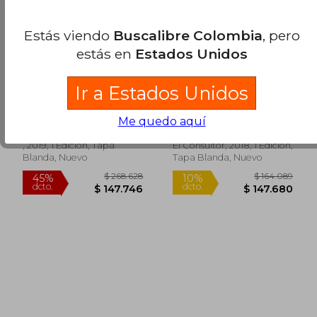
$ 205.970
$ 238.4
45%
45%
Estás viendo
Buscalibre Colombia
, pero
dcto.
dcto.
$ 113.284
$ 131.1
estás en
Estados Unidos
Información, Salud y
Transparencia y
Ir a Estados Unidos
Ciudadanía
Acceso a la
(Biblioteconomía y
Información en el
Manuel Palomares Herrera
Me quedo aquí
Administración
Sector Público
Cultural)
, 2019, 1 Edición, Tapa
El Consultor, 2018, 1 Edición,
Blanda, Nuevo
Tapa Blanda, Nuevo