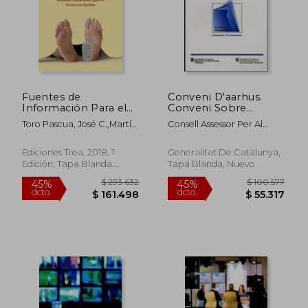
Fuentes de
Conveni D'aarhus.
Información Para el
Conveni Sobre
Estudio de la
L'accés a la
Toro Pascua, José C.,Martín
Consell Assessor Per Al
Criminología.
Informació
González, Yolanda
Desenvolupament
Búsqueda,
Sostenible
Recuperación y
Ediciones Trea, 2018, 1
Generalitat De Catalunya,
Gestión de Recurso
Edición, Tapa Blanda,
Tapa Blanda, Nuevo
Digitales
Nuevo
(Biblioteconomía y
Administración
Cultural)
$ 293.632
$ 100.5
45%
45%