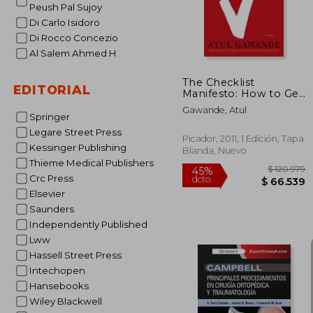
Peush Pal Sujoy
Di Carlo Isidoro
Di Rocco Concezio
Al Salem Ahmed H
The Checklist
EDITORIAL
Manifesto: How to Get
Things Right (en
Gawande, Atul
Inglés)
Springer
Legare Street Press
Picador, 2011, 1 Edición, Tapa
Kessinger Publishing
Blanda, Nuevo
Thieme Medical Publishers
Crc Press
Elsevier
Saunders
Independently Published
Lww
Hassell Street Press
Intechopen
Hansebooks
Wiley Blackwell