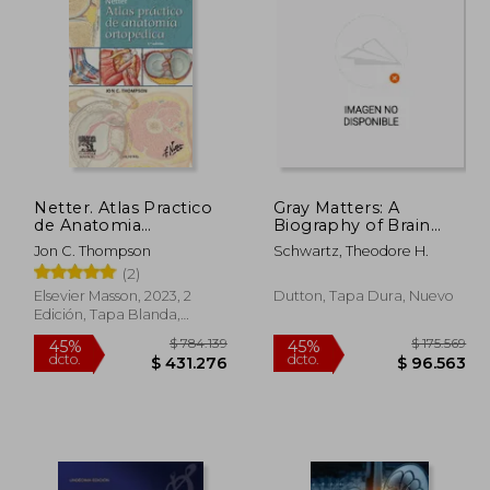
59.453
$ 1.576.297
45%
45%
dcto.
dcto.
7.699
$ 866.963
Netter. Atlas Practico
Gray Matters: A
de Anatomia
Biography of Brain
Ortopedica 2ªEd.
Surgery (en Inglés)
Jon C. Thompson
Schwartz, Theodore H.
(2)
Elsevier Masson, 2023, 2
Dutton, Tapa Dura, Nuevo
Edición, Tapa Blanda,
Nuevo