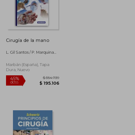
Cirugía de la mano
L. Gil Santos / P. Marquina
Sola
Marbán (España), Tapa
Dura, Nuevo
$ 747.296
$ 354.739
45%
dcto.
$ 411.013
$ 195.106