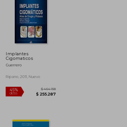
$ 346.778
$ 436.187
45%
dcto.
$ 190.728
$ 239.903
Implantes
Cigomaticos
Guerrero
Ripano, 2011, Nuevo