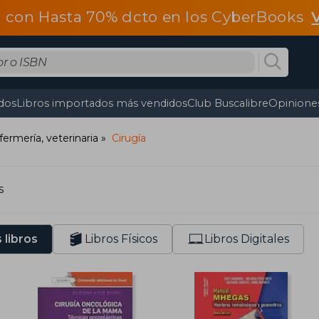
 con Hasta 70% dcto en los CyberBooks
dos
Libros importados más vendidos
Club Buscalibre
Opiniones
fermería, veterinaria
Cirugía
s
 libros
Libros Físicos
Libros Digitales