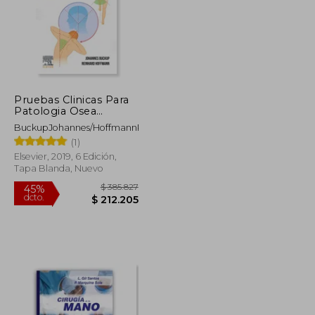
Pruebas Clinicas Para
Patologia Osea
Articular y Muscular
BuckupJohannes/HoffmannReinhard
(1)
Elsevier, 2019, 6 Edición,
Tapa Blanda, Nuevo
$ 406.114
$ 385.827
45%
dcto.
$ 223.363
$ 212.205