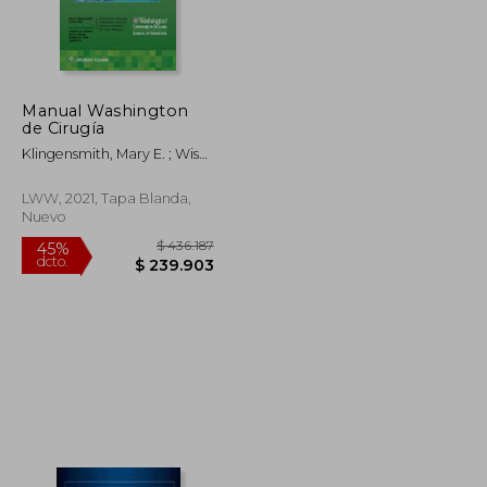
$ 1.844.936
$ 1.245.317
45%
dcto.
 1.014.715
$ 684.924
Manual Washington
de Cirugía
Klingensmith, Mary E. ; Wise,
Paul
LWW, 2021, Tapa Blanda,
Nuevo