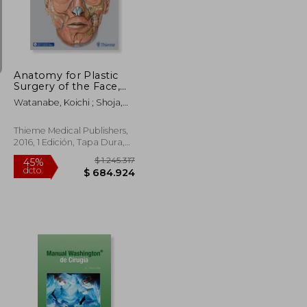
$ 148.694
$ 93.027
45%
dcto.
$ 81.782
$ 51.165
Anatomy for Plastic
Surgery of the Face,
Head, and Neck (en
Watanabe, Koichi ; Shoja,
Inglés)
Mohammadali M. ; Loukas,
Marios
Thieme Medical Publishers,
2016, 1 Edición, Tapa Dura,
Nuevo