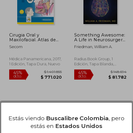
Cirugia Oral y
Something Awesome:
Maxilofacial. Atlas de
A Life in Neurosurgery
Procedimientos y
(en Inglés)
Secom
Friedman, William A.
Tecnicas Quirurgicas
Médica Panamericana, 2017,
Radius Book Group, 1
1 Edición, Tapa Dura, Nuevo
Edición, Tapa Blanda,
Nuevo
Estás viendo
Buscalibre Colombia
, pero
estás en
Estados Unidos