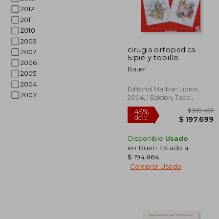
2012
2011
$ 6
2010
45%
dcto.
$ 33
2009
cirugia ortopedica
2007
5:pie y tobillo
2006
Bauer
2005
2004
Editorial Marban Libros,
2003
2004, 1 Edición, Tapa
Blanda, Nuevo
Disponible
Usado
en Buen Estado a
$ 194.864
.
Comprar Usado