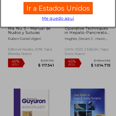
20.979
$ 1.401.855
45%
45%
Ir a Estados Unidos
dcto.
dcto.
6.539
$ 771.020
Me quedo aquí
Ma. Nu. S - Manual de
Operative Techniques
Nudos y Suturas
in Hepato-Pancreato-
Biliary Surgery: Print +
Ruben Daniel Algieri
Hughes, Steven J. ; Hawn,
eBook with
Mary T.
Multimedia (en Inglés)
Editorial Akadia, 2018, Tapa
LWW, 2023, 2 Edición, Tapa
Blanda, Nuevo
Dura, Nuevo