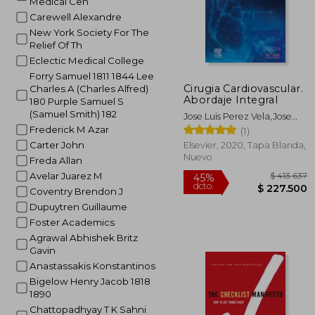
Medical Cen
Carewell Alexandre
New York Society For The
Relief Of Th
Eclectic Medical College
Forry Samuel 1811 1844 Lee
Cirugia Cardiovascular.
Charles A (Charles Alfred)
Abordaje Integral
180 Purple Samuel S
(Samuel Smith) 182
Jose Luis Perez Vela,Jose
Luis Jimenez Rivera
Frederick M Azar
(1)
Carter John
Elsevier, 2020, Tapa Blanda,
Nuevo
Freda Allan
Avelar Juarez M
Coventry Brendon J
Dupuytren Guillaume
Foster Academics
Agrawal Abhishek Britz
Gavin
Anastassakis Konstantinos
Bigelow Henry Jacob 1818
1890
$ 4
45%
Chattopadhyay T K Sahni
dcto.
$ 22