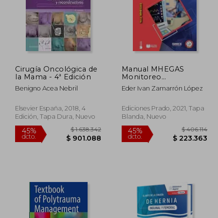
Cirugía Oncológica de
Manual MHEGAS
la Mama - 4ª Edición
Monitoreo
hemodinámico y
Benigno Acea Nebril
Eder Ivan Zamarrón López
gasométrico
Elsevier España, 2018, 4
Ediciones Prado, 2021, Tapa
Edición, Tapa Dura, Nuevo
Blanda, Nuevo
0.000
$ 1.638.342
45%
45%
dcto.
dcto.
4.000
$ 901.088