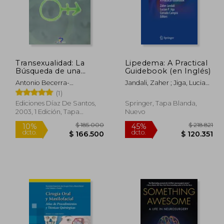
Transexualidad: La
Lipedema: A Practical
Búsqueda de una
Guidebook (en Inglés)
Identidad
Antonio Becerra-
Jandali, Zaher ; Jiga, Lucian
Fern&Aacute;Ndez
P. ; Campisi, Corrado
(1)
Ediciones Díaz De Santos,
Springer, Tapa Blanda,
2003, 1 Edición, Tapa
Nuevo
Blanda, Nuevo
13.637
$ 185.000
10%
45%
dcto.
dcto.
7.500
$ 166.500