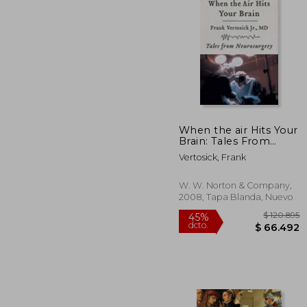
$ 3
45%
dcto.
$ 19
When the air Hits Your
Brain: Tales From
Neurosurgery (en
Vertosick, Frank
Inglés)
W. W. Norton & Company,
2008, Tapa Blanda, Nuevo