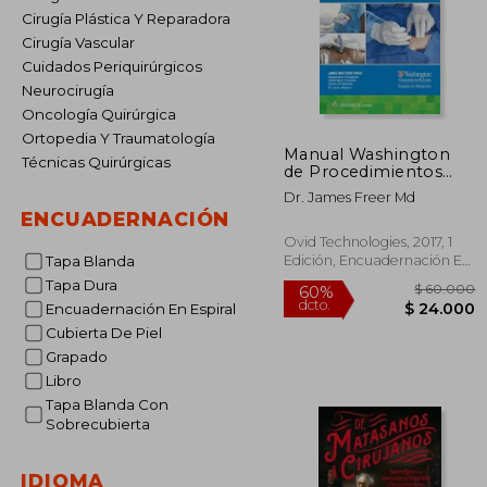
Cirugía Plástica Y Reparadora
Cirugía Vascular
Cuidados Periquirúrgicos
Neurocirugía
Oncología Quirúrgica
Ortopedia Y Traumatología
Manual Washington
Técnicas Quirúrgicas
de Procedimientos
Clínicos
Dr. James Freer Md
ENCUADERNACIÓN
Ovid Technologies, 2017, 1
Edición, Encuadernación En
Tapa Blanda
Espiral, Nuevo
Tapa Dura
Encuadernación En Espiral
Cubierta De Piel
Grapado
$ 6
60%
Libro
dcto.
$ 2
Tapa Blanda Con
Sobrecubierta
IDIOMA