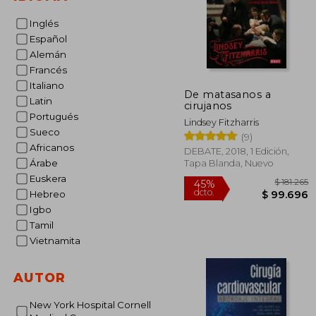
Inglés
Español
Alemán
Francés
Italiano
De matasanos a
Latin
cirujanos
Portugués
Lindsey Fitzharris
Sueco
(9)
Africanos
DEBATE, 2018, 1 Edición,
Árabe
Tapa Blanda, Nuevo
Euskera
Hebreo
Igbo
Tamil
Vietnamita
$ 
45%
AUTOR
dcto.
$ 9
New York Hospital Cornell