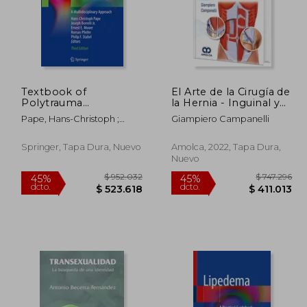
Textbook of
El Arte de la Cirugía de
Polytrauma
la Hernia - Inguinal y
Management: A
Femoral. Incluye e-
Pape, Hans-Christoph ;
Giampiero Campanelli
Multidisciplinary
book
Borrelli Jr, Joseph ; Moore,
Approach (en Inglés)
Ernest E.
Springer, Tapa Dura, Nuevo
Amolca, 2022, Tapa Dura,
Nuevo
181.265
$ 952.032
45%
45%
dcto.
dcto.
9.696
$ 523.618