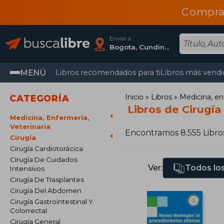
Compra
Enviar a
Bogota, Cundinamarca
MENÚ
Libros recomendados para ti
Libros más vendi
Inicio
Libros
Medicina, en
CATEGORÍA
Libros de Cirugía
Medicina, Enfermería,
Veterinaria
Encontramos 8.555 Libro
Cirugía
Cirugía Cardiotorácica
Cirugía De Cuidados
Ver:
Todos los
Intensivos
Cirugía De Trasplantes
Cirugía Del Abdomen
Cirugía Gastrointestinal Y
Colorrectal
Cirugía General