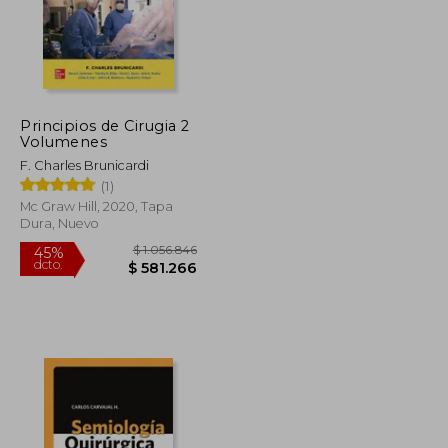
Principios de Cirugia 2
Volumenes
F. Charles Brunicardi
(1)
Mc Graw Hill, 2020, Tapa
Dura, Nuevo
$ 218.821
$ 1.056.846
45%
dcto.
$ 120.351
$ 581.266