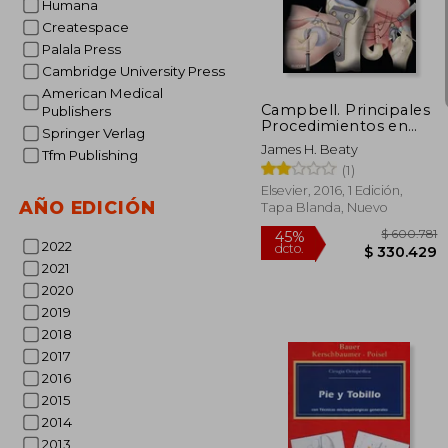
Humana
$ 1
45%
Createspace
dcto.
$ 6
Palala Press
Cambridge University Press
American Medical
Campbell. Principales
Publishers
Procedimientos en
Springer Verlag
Cirugía Ortopédica y
James H. Beaty
Tfm Publishing
Traumatología +
(1)
Expertconsult
Elsevier, 2016, 1 Edición,
AÑO EDICIÓN
Tapa Blanda, Nuevo
2022
2021
2020
2019
2018
2017
2016
2015
2014
2013