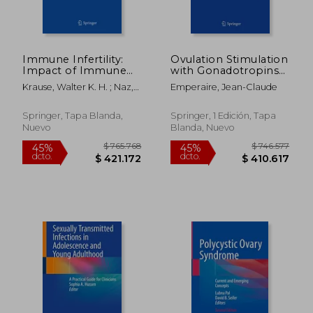
Immune Infertility:
Ovulation Stimulation
Impact of Immune
with Gonadotropins
Reactions on Human
(en Inglés)
Krause, Walter K. H. ; Naz,
Emperaire, Jean-Claude
Fertility (en Inglés)
Rajesh K.
Springer, Tapa Blanda,
Springer, 1 Edición, Tapa
Nuevo
Blanda, Nuevo
$ 687.788
$ 1.123.
45%
45%
dcto.
dcto.
$ 378.283
$ 617.6