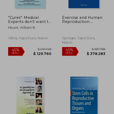
"Cures": Medical
Exercise and Human
Experts don't want to
Reproduction:
admit to (en Inglés)
Induced Fertility
Mount, William B.
Disorders and
Possible Therapies
Xlibris, Tapa Dura, Nuevo
Springer, Tapa Dura,
Nuevo
$ 364.449
$ 1.038.1
45%
45%
dcto.
dcto.
$ 200.447
$ 570.9