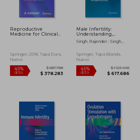
Reproductive
Male Infertility:
Medicine for Clinical
Understanding,
Practice: Medical and
Causes and
Singh, Rajender ; Singh,
Surgical Aspects
Treatment (en Inglés)
Kiran
(Reproductive
Medicine for
Springer, 2018, Tapa Dura,
Springer, Tapa Blanda,
Clinicians) (en Inglés)
Nuevo
Nuevo
$ 687.788
$ 364.4
45%
45%
dcto.
dcto.
$ 378.283
$ 200.4