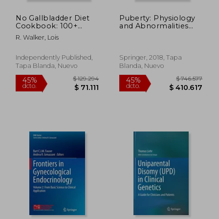
45%
45%
dcto.
dcto.
$ 533.542
$ 78.0
No Gallbladder Diet
Puberty: Physiology
Cookbook: 100+
and Abnormalities
Delicious Recipes to
(en Inglés)
R. Walker, Lois
Help You Stay
Healthy and Satisfied
After Gallbladder
Independently Published,
Springer, 2018, Tapa
Surgery. (en Inglés)
Tapa Blanda, Nuevo
Blanda, Nuevo