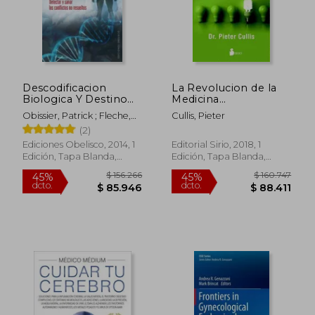
$ 112.581
$ 211.
45%
45%
dcto.
dcto.
$ 61.919
$ 116.4
Descodificacion
La Revolucion de la
Biologica Y Destino
Medicina
Fam
Personalizada
Obissier, Patrick ; Fleche,
Cullis, Pieter
Christian
(2)
Ediciones Obelisco, 2014, 1
Editorial Sirio, 2018, 1
Edición, Tapa Blanda,
Edición, Tapa Blanda,
Nuevo
Nuevo