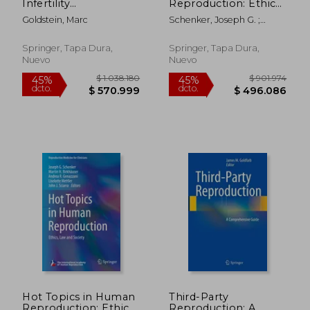
Infertility
Reproduction: Ethics,
Microsurgery (en
Law and Society (en
Goldstein, Marc
Schenker, Joseph G. ;
Inglés)
Inglés)
Birkhaeuser, Martin H. ;
Genazzani, Andrea R.
Springer, Tapa Dura,
Springer, Tapa Dura,
Nuevo
Nuevo
$ 687.788
$ 1.038.1
45%
45%
dcto.
dcto.
$ 378.283
$ 570.9
Hot Topics in Human
Third-Party
Reproduction: Ethics,
Reproduction: A