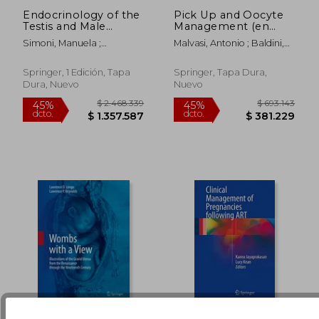
Endocrinology of the
Pick Up and Oocyte
Testis and Male
Management (en
Reproduction (en
Inglés)
Simoni, Manuela ;
Malvasi, Antonio ; Baldini,
Inglés)
Huhtaniemi, Ilpo T.
Domenico
$ 129.294
$ 746.5
45%
45%
dcto.
dcto.
$ 71.111
$ 410.6
Springer, 1 Edición, Tapa
Springer, Tapa Dura,
Dura, Nuevo
Nuevo