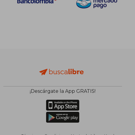
45%
45%
dcto.
dcto.
$ 378.283
$ 378.2
¡Descárgate la App GRATIS!