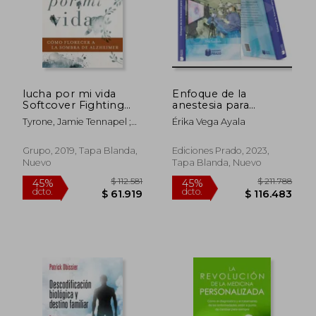
dcto.
dcto.
$ 85.015
$ 66.4
lucha por mi vida
Enfoque de la
Softcover Fighting
anestesia para
for My Life (en Inglés)
oftalmología
Tyrone, Jamie Tennapel ;
Érika Vega Ayala
Sabbagh MD Faan,
Marwan Noel ; Gould, Jodie
Grupo, 2019, Tapa Blanda,
Ediciones Prado, 2023,
Nuevo
Tapa Blanda, Nuevo