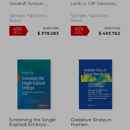
Sharing Information
Technologies and
Woodruff, Teresa K. ;
Lamb, G. Cliff ; Dilorenzo,
and Building
World Food
Clayman, Marla L. ;
Nicolas
Relationships Across
Production (en
Waimey, Kate E.
Disciplines (en Inglés)
Inglés)
Springer, Tapa Dura,
Springer, Tapa Dura,
Nuevo
Nuevo
$ 1.038.180
$ 901.9
45%
45%
dcto.
dcto.
$ 570.999
$ 496.0
Screening the Single
Oxidative Stress in
Euploid Embryo:
Human
Molecular Genetics in
Reproduction: