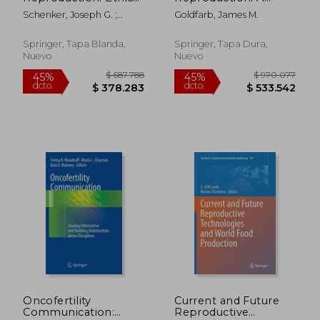
Law and Society (en
Comprehensive
Schenker, Joseph G. ;
Goldfarb, James M.
Inglés)
Guide (en Inglés)
Birkhaeuser, Martin H. ;
Genazzani, Andrea R.
Springer, Tapa Blanda,
Springer, Tapa Dura,
Nuevo
Nuevo
$ 833.871
$ 2.468.3
45%
45%
dcto.
dcto.
$ 458.629
$ 1.357.5
Oncofertility
Current and Future
Communication:
Reproductive