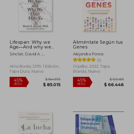
Lifespan: Why we
Aliméntate Según tus
Age―And why we
Genes
Don't Have to (en
Sinclair, David A. ;
Alejandra Ponce
Inglés)
Laplante, Matthew D.
(1)
Atria Books, 2019, 1 Edición,
Grijalbo, 2022, Tapa
Tapa Dura, Nuevo
Blanda, Nuevo
$ 154.573
$ 120.
45%
45%