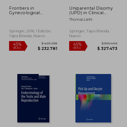
Frontiers in
Uniparental Disomy
$ 235.869
$ 91.2
45%
45%
Gynecological
(UPD) in Clinical
dcto.
dcto.
$ 129.728
$ 50.1
Endocrinology:
Genetics: A Guide for
Thomas Liehr
Volume 2: From Basic
Clinicians and
Science to Clinical
Patients
Application (Isge
Springer, 2016, 1 Edición,
Springer, Tapa Blanda,
Series) (en Inglés)
Tapa Blanda, Nuevo
Nuevo