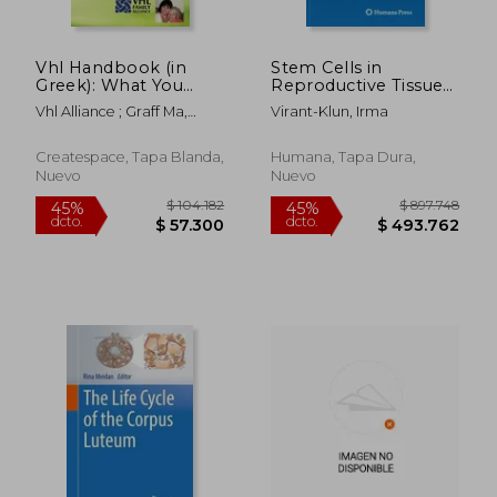
Vhl Handbook (in
Stem Cells in
Greek): What You
Reproductive Tissues
Need to Know about
and Organs: From
Vhl Alliance ; Graff Ma,
Virant-Klun, Irma
Vhl
Fertility to Cancer (en
Joyce Wilcox ;
Inglés)
Alexandridou, Athina
Createspace, Tapa Blanda,
Humana, Tapa Dura,
Nuevo
Nuevo
$ 235.928
$ 687.7
45%
45%
dcto.
dcto.
$ 129.760
$ 378.2