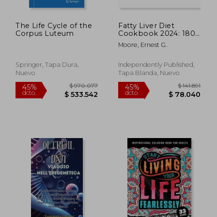
The Life Cycle of the
Fatty Liver Diet
Corpus Luteum
Cookbook 2024: 1800
Days Quick and
Moore, Ernest G.
Healthy Low-Fat
Recipes for Better
Health and Longevity.
Springer, Tapa Dura,
Independently Published,
(en Inglés)
Nuevo
Tapa Blanda, Nuevo
$ 104.182
$ 897.7
45%
45%
dcto.
dcto.
$ 57.300
$ 493.7