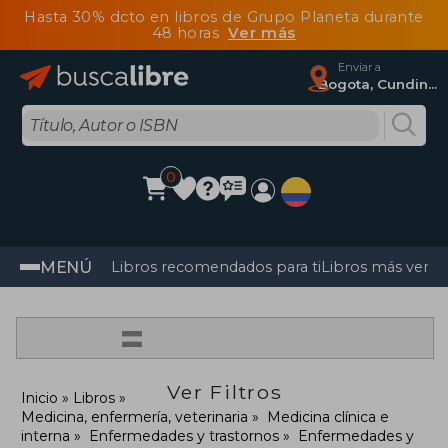
Hasta 30% dcto en libros de Grupo Planeta durante
48 horas
Ver más
Enviar a
Bogota, Cundinamarca
0
MENÚ
Libros recomendados para ti
Libros más vendi
=
Ver Filtros
Inicio
Libros
Medicina, enfermería, veterinaria
Medicina clínica e
interna
Enfermedades y trastornos
Enfermedades y