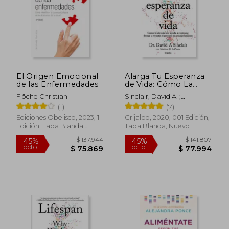
El Origen Emocional
Alarga Tu Esperanza
de las Enfermedades
de Vida: Cómo La
Ciencia Nos Ayuda a
Flôche Christian
Sinclair, David A. ;
Controlar, Frenar Y
Laplante, Matthew D.
(1)
(7)
Revertir El Proceso
de Envejecimiento /
Ediciones Obelisco, 2023, 1
Grijalbo, 2020, 001 Edición,
Lifespan: Why We
Edición, Tapa Blanda,
Tapa Blanda, Nuevo
Age - And Why We
Nuevo
$ 137.944
$ 141.8
45%
45%
dcto.
dcto.
$ 75.869
$ 77.9