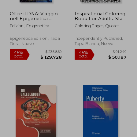
Oltre il DNA: Viaggio
Inspirational Coloring
nell'Epigenetica:
Book For Adults: Start
Scoprire l'Influenza
Living Your Life
Edizioni, Epigenetica
Coloring Pages, Quotes
Nascosta
Fearlessly: An
dell'Ambiente e dello
Affirmation Quotes
Stile di Vita sulla
colouring Gift Book
Epigenetica Edizioni, Tapa
Independently Published,
Nostra Eredità Biolo
For Adults: 33
Dura, Nuevo
Tapa Blanda, Nuevo
(en Italiano)
Motivation & Succe
(en Inglés)
$ 970.077
$ 141.