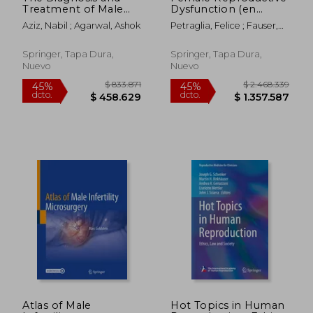
Treatment of Male
Dysfunction (en
Infertility: A Case-
Inglés)
Aziz, Nabil ; Agarwal, Ashok
Petraglia, Felice ; Fauser,
Based Guide for
Bart C.
Clinicians (en Inglés)
Springer, Tapa Dura,
Springer, Tapa Dura,
Nuevo
Nuevo
$ 364.449
$ 687.7
45%
45%
dcto.
dcto.
$ 200.447
$ 378.2
Atlas of Male
Hot Topics in Human