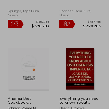
Reproductive
Shedding Light on a
Medicine
Complicated
Phenomenon
Springer, Tapa Dura,
Springer, Tapa Dura,
(Springerbriefs in
Nuevo
Nuevo
Reproductive
Biology)
$ 687.788
$ 970.0
45%
45%
dcto.
dcto.
$ 378.283
$ 533.5
Anemia Diet
Everything you need
Cookbook:
to know about
Overcoming Anemia:
Osteogenesis
Johnson, Rosalie M.
Health, Bizmove