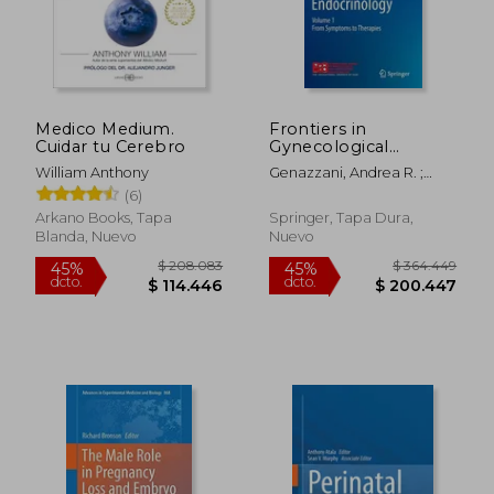
$ 156.266
$ 160.7
45%
45%
dcto.
dcto.
$ 85.946
$ 88.4
Medico Medium.
Frontiers in
Cuidar tu Cerebro
Gynecological
Endocrinology:
William Anthony
Genazzani, Andrea R. ;
Volume 1: From
Brincat, Mark
(6)
Symptoms to
Therapies (en Inglés)
Arkano Books, Tapa
Springer, Tapa Dura,
Blanda, Nuevo
Nuevo