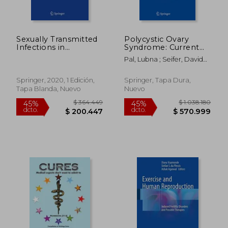
Sexually Transmitted
Polycystic Ovary
Infections in
Syndrome: Current
Adolescence and
and Emerging
Pal, Lubna ; Seifer, David
Young Adulthood: A
Concepts (en Inglés)
B.
Practical Guide for
Clinicians (en Inglés)
Springer, 2020, 1 Edición,
Springer, Tapa Dura,
Tapa Blanda, Nuevo
Nuevo
$ 765.768
$ 746.5
45%
45%
dcto.
dcto.
$ 421.172
$ 410.6