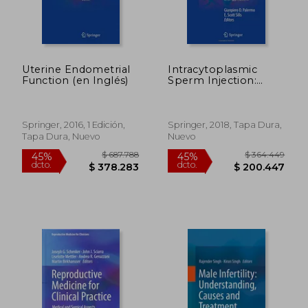
Uterine Endometrial
Intracytoplasmic
Function (en Inglés)
Sperm Injection:
Indications,
Techniques and
$ 595.406
$ 897.7
45%
45%
Applications (en
dcto.
dcto.
$ 327.473
$ 493.7
Inglés)
Springer, 2016, 1 Edición,
Springer, 2018, Tapa Dura,
Tapa Dura, Nuevo
Nuevo