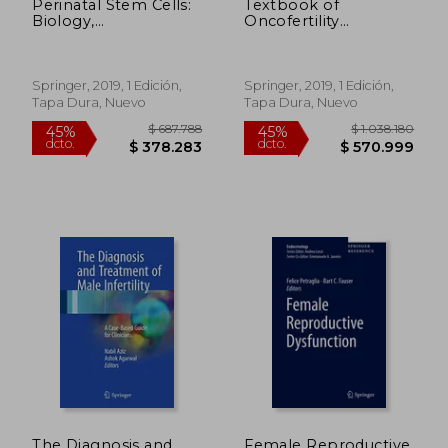
Perinatal Stem Cells:
Textbook of
Biology,
Oncofertility
Manufacturing and
Research and
Translational
Practice: A
Medicine (en Inglés)
Multidisciplinary
Approach (en Inglés)
Springer, 2019, 1 Edición,
Springer, 2019, 1 Edición,
Tapa Dura, Nuevo
Tapa Dura, Nuevo
$ 2.468.339
$ 693.1
45%
45%
dcto.
dcto.
$ 1.357.587
$ 381.2
The Diagnosis and
Female Reproductive