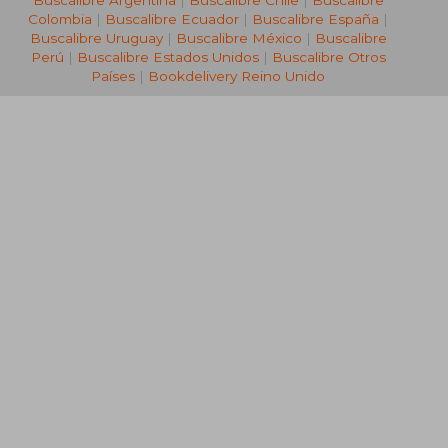
Buscalibre Argentina
|
Buscalibre Chile
|
Buscalibre
Colombia
|
Buscalibre Ecuador
|
Buscalibre España
|
Buscalibre Uruguay
|
Buscalibre México
|
Buscalibre
Perú
|
Buscalibre Estados Unidos
|
Buscalibre Otros
Países
|
Bookdelivery Reino Unido