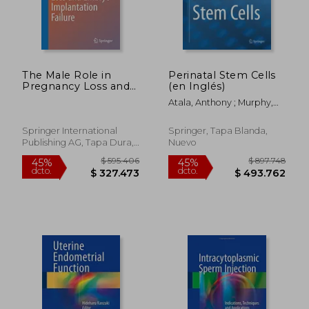
The Male Role in
Perinatal Stem Cells
$ 208.083
$ 364.4
45%
45%
Pregnancy Loss and
(en Inglés)
dcto.
dcto.
$ 114.446
$ 200.4
Embryo
Atala, Anthony ; Murphy,
Implantation Failure
Sean V.
(Advances in
Experimental
Springer International
Springer, Tapa Blanda,
Medicine and Biology)
Publishing AG, Tapa Dura,
Nuevo
Nuevo