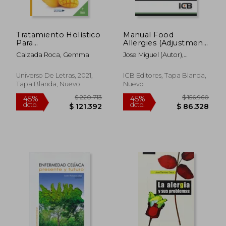
$ 440.707
$ 210.7
45%
45%
dcto.
dcto.
$ 242.389
$ 115.9
Tratamiento Holístico
Manual Food
Para
Allergies (Adjustment
Hipersensibilidades
To Eu Regulation
Calzada Roca, Gemma
Jose Miguel (Autor),
1169/2011)
Salvador Martínez
Requena Peláez
Universo De Letras, 2021,
ICB Editores, Tapa Blanda,
Tapa Blanda, Nuevo
Nuevo