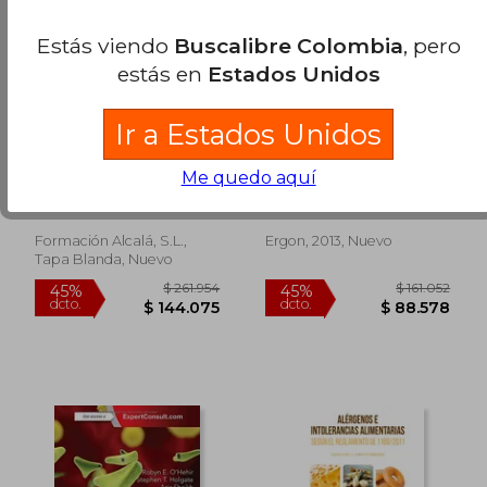
Estás viendo
Buscalibre Colombia
, pero
estás en
Estados Unidos
Ir a Estados Unidos
MANUAL DE
Despejando Dudas en
ALERGOLOGIA PARA
Alergologia
Me quedo aquí
ATENCIÓN
Susana Cabrerizo
Carlos J. Senent Sànchez
PRIMARIA-4
Ballesteros
EDICION
Formación Alcalá, S.L.,
Ergon, 2013, Nuevo
Tapa Blanda, Nuevo
$ 249.901
$ 126.7
45%
45%
dcto.
dcto.
$ 137.445
$ 69.7