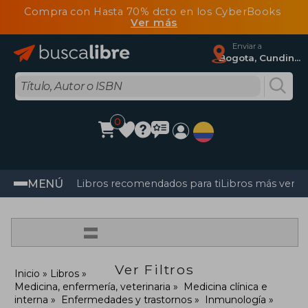
Compra con Hasta 70% dcto en los CyberBooks
Ver más
Enviar a
Bogota, Cundinamarca
0
MENÚ
Libros recomendados para ti
Libros más vendi
=
Ver Filtros
Inicio
Libros
Medicina, enfermería, veterinaria
Medicina clínica e
interna
Enfermedades y trastornos
Inmunología