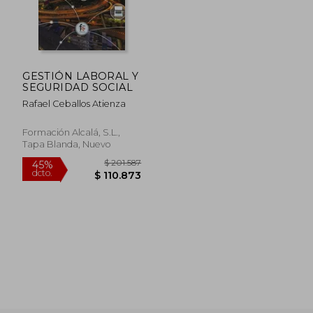
GESTIÓN LABORAL Y
SEGURIDAD SOCIAL
Rafael Ceballos Atienza
Formación Alcalá, S.L.,
Tapa Blanda, Nuevo
$ 131.703
$ 127.
45%
45%
dcto.
dcto.
$ 72.437
$ 69.9