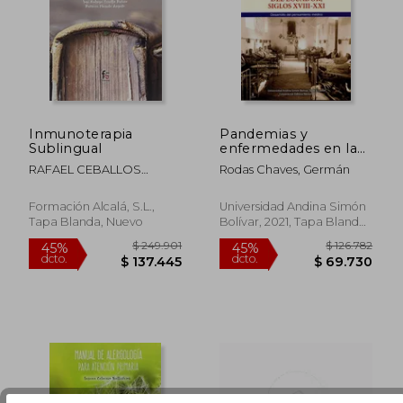
$ 139.624
$ 25.0
45%
30%
dcto.
dcto.
$ 76.793
$ 17.5
Inmunoterapia
Pandemias y
Sublingual
enfermedades en la
historia del Ecuador,
RAFAEL CEBALLOS
Rodas Chaves, Germán
siglos XVIII-XXI.
ATIENZA
Desarrollo del
pensamiento médica
Formación Alcalá, S.L.,
Universidad Andina Simón
Tapa Blanda, Nuevo
Bolívar, 2021, Tapa Blanda,
Nuevo