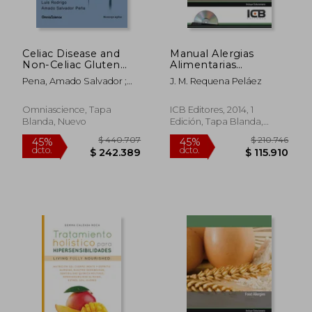
$ 497.297
$ 90.1
Celiac Disease and
Manual Alergias
Non-Celiac Gluten
Alimentarias
Sensitivity (en Inglés)
(Adaptado Normativa
Pena, Amado Salvador ;
J. M. Requena Peláez
Europea 1169/2011)
Rodrigo, Luis
Omniascience, Tapa
ICB Editores, 2014, 1
Blanda, Nuevo
Edición, Tapa Blanda,
Nuevo