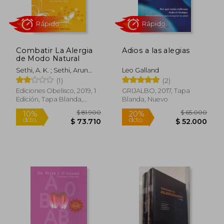
Combatir La Alergia
Adios a las alegias
de Modo Natural
Sethi, A. K. ; Sethi, Arun
Leo Galland
Rápido
Rápido
Kumar
(1)
(2)
Ediciones Obelisco, 2019, 1
GRIJALBO, 2017, Tapa
Edición, Tapa Blanda,
Blanda, Nuevo
Nuevo
$ 81.900
$ 65.0
10%
20%
dcto.
dcto.
$ 73.710
$ 52.0