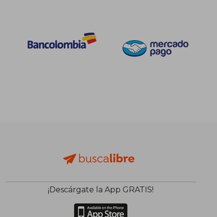
$ 201.587
45%
dcto.
$ 110.873
¡Descárgate la App GRATIS!