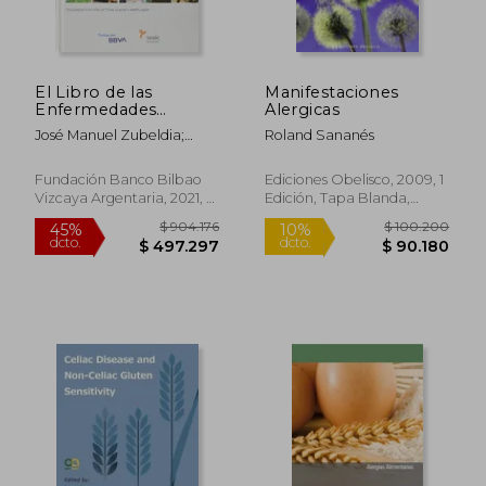
El Libro de las
Manifestaciones
Enfermedades
Alergicas
Alérgicas
José Manuel Zubeldia;
Roland Sananés
Tomás Chivato Pérez
Fundación Banco Bilbao
Ediciones Obelisco, 2009, 1
Vizcaya Argentaria, 2021, 2
Edición, Tapa Blanda,
Edición, Tapa Dura,
Usado
Nuevo
$ 904.176
$ 100.2
45%
10%
dcto.
dcto.