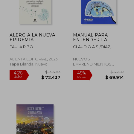
ALERGIA LA NUEVA
MANUAL PARA
EPIDEMIA
ENTENDER LA
ALERGIA
PAULA RIBO
CLAUDIO A.S./DÍAZ,
LUCIANA PARISI
ALIENTA EDITORIAL, 2023,
NUEVOS
Tapa Blanda, Nuevo
EMPRENDIMIENTOS
EDITORIALES, Tapa
Blanda, Nuevo
$ 195.610
$ 69.0
45%
10%
dcto.
dcto.
$ 107.586
$ 62.1