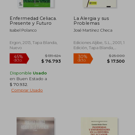
Enfermedad Celiaca.
La Alergia y sus
$ 220.713
$ 156.9
45%
45%
Presente y Futuro
Problemas
dcto.
dcto.
$ 121.392
$ 86.3
Isabel Polanco
José Martínez Checa
Ergon, 2013, Tapa Blanda,
Ediciones Aljibe, S.L., 2001, 1
Nuevo
Edición, Tapa Blanda,
Nuevo
Disponible
Usado
en Buen Estado a
$ 70.932
.
Comprar Usado