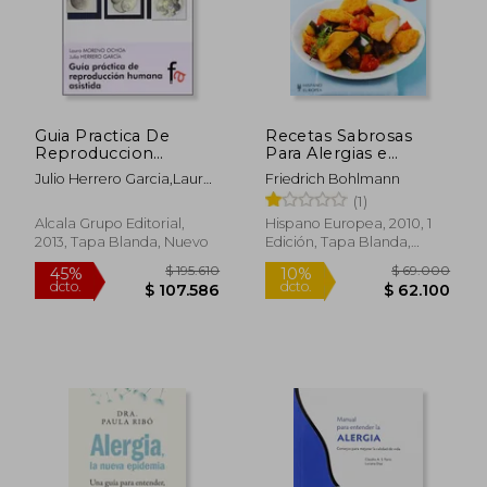
Guia Practica De
Recetas Sabrosas
Reproduccion
Para Alergias e
Humana Asistida
Intolerancias
Julio Herrero Garcia,Laura
Friedrich Bohlmann
Alimentarias
Moreno Ochoa
(1)
Alcala Grupo Editorial,
Hispano Europea, 2010, 1
2013, Tapa Blanda, Nuevo
Edición, Tapa Blanda,
Nuevo
$ 249.879
$ 139.8
45%
45%
dcto.
dcto.
$ 137.433
$ 76.9