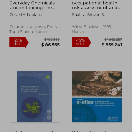
Everyday Chemicals:
occupational health
$ 242.756
$ 454.8
55%
55%
Understanding the
risk assessment and
dcto.
dcto.
$ 109.240
$ 204.6
Risks (en Inglés)
management (en
Gerald A. Leblanc
Sadhra, Steven S.
Inglés)
Columbia University Press,
Wiley-Blackwell, 1999,
Tapa Blanda, Nuevo
Nuevo