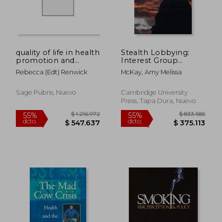
$ 211.788
$ 269.2
45%
45%
dcto.
dcto.
$ 116.483
$ 148.0
quality of life in health
Stealth Lobbying:
promotion and
Interest Group
rehabilitation,conceptual
Influence and Health
Rebecca (edt) Renwick
McKay, Amy Melissa
approaches, issues,
Care Reform (en
and applications
Inglés)
Sage Pubns, Nuevo
Cambridge University
Press, Tapa Dura, Nuevo