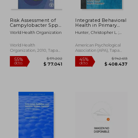
Risk Assessment of
Integrated Behavioral
Campylobacter Spp.
Health in Primary
in Broiler Chickens:
Care: Step-By-Step
World Health Organization
Hunter, Christopher L. ;
Interpretative
Guidance for
Goodie, Jeffrey L. ; Oordt,
Summary (en Inglés)
Assessment and
Mark S.
Intervention (en
World Health
American Psychological
Inglés)
Organization, 2010, Tapa
Association (APA), Tapa
Blanda, Nuevo
Blanda, Nuevo
$ 780.255
$ 398.2
55%
55%
dcto.
dcto.
$ 351.115
$ 179.2