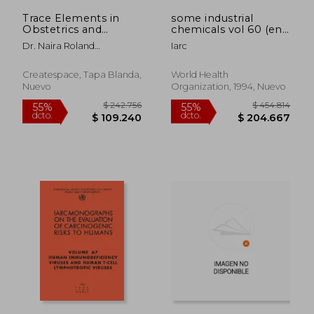
Trace Elements in
some industrial
Obstetrics and
chemicals vol 60 (en
Gynecology
Inglés)
Dr. Naira Roland
Iarc
Matevosyan
Createspace, Tapa Blanda,
World Health
Nuevo
Organization, 1994, Nuevo
$ 1.399.534
$ 1.817.
55%
55%
dcto.
dcto.
$ 629.790
$ 817.8