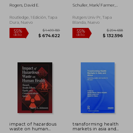
Cornell University
Rogers, David E.
Schuller, Mark/ Farmer,
Medical College
Paul (con)
Eighth Conference
on Health Policy (en
Routledge, 1 Edición, Tapa
Rutgers Univ Pr, Tapa
Inglés)
Dura, Nuevo
Blanda, Nuevo
$ 545.099
$ 417.3
55%
55%
dcto.
dcto.
$ 245.295
$ 187.8
impact of hazardous
transforming health
waste on human
markets in asia and