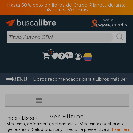
Hasta 30% dcto en libros de Grupo Planeta durante
48 horas
Ver más
Enviar a
Bogota, Cundinamarca
0
MENÚ
Libros recomendados para ti
Libros más vendi
=
Ver Filtros
Inicio
Libros
Medicina, enfermería, veterinaria
Medicina: cuestiones
generales
Salud pública y medicina preventiva
Examen