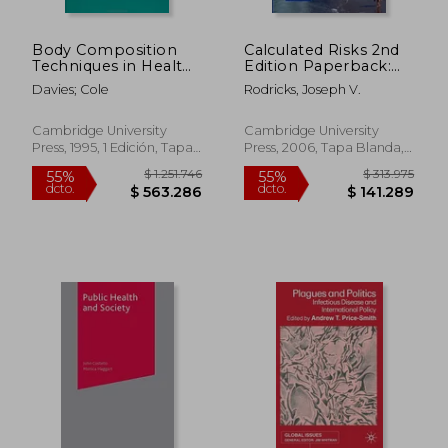
Body Composition
Calculated Risks 2nd
Techniques in Health
Edition Paperback:
and Disease Hardback
The Toxicity and
Davies; Cole
Rodricks, Joseph V.
(Society for the Study
Human Health Risks
of Human Biology
of Chemicals in our
Symposium Series)
Environment (en
Cambridge University
Cambridge University
(en Inglés)
Inglés)
Press, 1995, 1 Edición, Tapa
Press, 2006, Tapa Blanda,
Dura, Nuevo
Nuevo
$ 1.477.239
$ 177.2
55%
55%
dcto.
dcto.
$ 664.758
$ 79.7