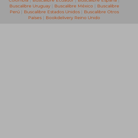
Colombia
|
Buscalibre Ecuador
|
Buscalibre España
|
Buscalibre Uruguay
|
Buscalibre México
|
Buscalibre
Perú
|
Buscalibre Estados Unidos
|
Buscalibre Otros
Países
|
Bookdelivery Reino Unido