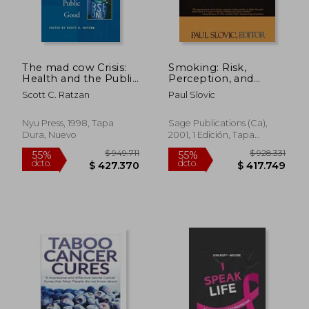
$ 1.216.972
$ 833.5
55%
55%
dcto.
dcto.
$ 547.637
$ 375.1
The mad cow Crisis:
Smoking: Risk,
Health and the Public
Perception, and
Good (en Inglés)
Policy (en Inglés)
Scott C. Ratzan
Paul Slovic
Nyu Press, 1998, Tapa
Sage Publications (Ca),
Dura, Nuevo
2001, 1 Edición, Tapa
Blanda, Nuevo