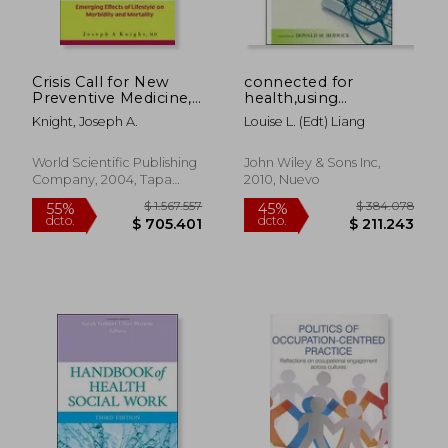
Crisis Call for New
connected for
Preventive Medicine,
health,using
A: Emerging Effects
electronic health
Knight, Joseph A.
Louise L. (edt) Liang
of Lifestyle on
records to transform
$ 75.124
$ 209.0
55%
55%
Morbidity and
care delivery
dcto.
dcto.
$ 33.806
$ 94.0
Mortality (en Inglés)
World Scientific Publishing
John Wiley & Sons Inc,
Company, 2004, Tapa
2010, Nuevo
Dura, Nuevo