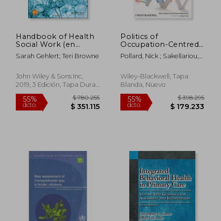
Handbook of Health
Politics of
Social Work (en
Occupation-Centred
Inglés)
Practice: Reflections
Sarah Gehlert; Teri Browne
Pollard, Nick ; Sakellariou,
on Occupational
Dikaios ; Frank, Gelya
Engagement Across
Cultures (en Inglés)
John Wiley & Sons Inc,
Wiley-Blackwell, Tapa
2019, 3 Edición, Tapa Dura,
Blanda, Nuevo
$ 1.567.557
$ 384.0
55%
45%
Nuevo
dcto.
dcto.
$ 705.401
$ 211.2