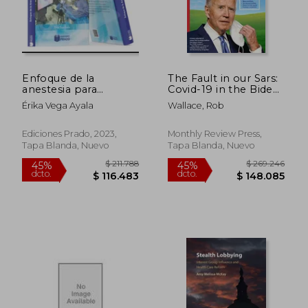
Enfoque de la
The Fault in our Sars:
anestesia para
Covid-19 in the Biden
oftalmología
era (en Inglés)
Érika Vega Ayala
Wallace, Rob
Ediciones Prado, 2023,
Monthly Review Press,
Tapa Blanda, Nuevo
Tapa Blanda, Nuevo