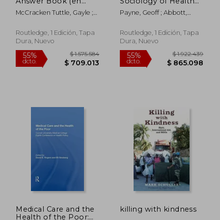
Answer Book (en
Sociology of Health
Inglés)
(en Inglés)
McCracken Tuttle, Gayle ;
Payne, Geoff ; Abbott,
Rush Woods, Dianne
Pamela
Routledge, 1 Edición, Tapa
Routledge, 1 Edición, Tapa
Dura, Nuevo
Dura, Nuevo
$ 387.881
$ 171.2
55%
55%
dcto.
dcto.
$ 174.546
$ 77.0
Medical Care and the
killing with kindness
Health of the Poor: