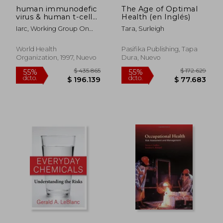
human immunodefic
The Age of Optimal
virus & human t-cells
Health (en Inglés)
lymphotropic: (en
Iarc, Working Group On
Tara, Surleigh
Inglés)
The Ev
World Health
Pasifika Publishing, Tapa
Organization, 1997, Nuevo
Dura, Nuevo