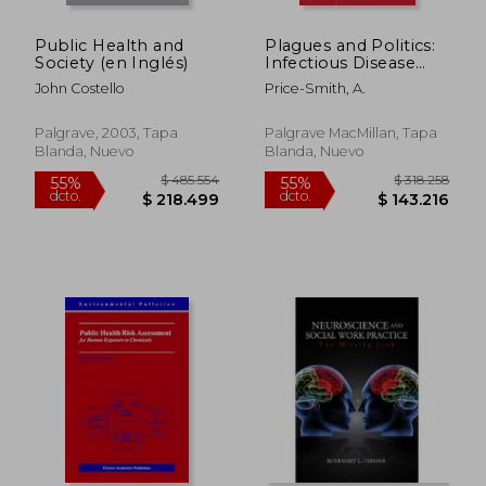
Public Health and
Plagues and Politics:
Society (en Inglés)
Infectious Disease
and International
John Costello
Price-Smith, A.
Policy (en Inglés)
Palgrave, 2003, Tapa
Palgrave MacMillan, Tapa
Blanda, Nuevo
Blanda, Nuevo
$ 1.251.746
$ 313.9
55%
55%
dcto.
dcto.
$ 563.286
$ 141.2