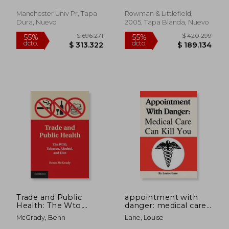
in Britain
Manchester Univ Pr, Tapa
Rowman & Littlefield,
Dura, Nuevo
2005, Tapa Blanda, Nuevo
$ 1.140.439
$ 1.522.8
45%
45%
dcto.
dcto.
$ 627.241
$ 837.5
Trade and Public
appointment with
Health: The Wto,
danger: medical care
Tobacco, Alcohol, and
can kill you (en
McGrady, Benn
Lane, Louise
Diet (en Inglés)
Inglés)