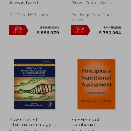
health (en Inglés)
africa (en Inglés)
Johnson, Barry L.
Bloom, Gerald ; Kanjilal,
Barun ; Lucas, Henry
Crc Press, 1999, Nuevo
Routledge, Tapa Dura,
Nuevo
$ 1.575.584
$ 1.922.4
55%
55%
dcto.
dcto.
$ 709.013
$ 865.0
Essentials of
principles of
Pharmatoxicology in
nutritional
Drug Research,
assessment