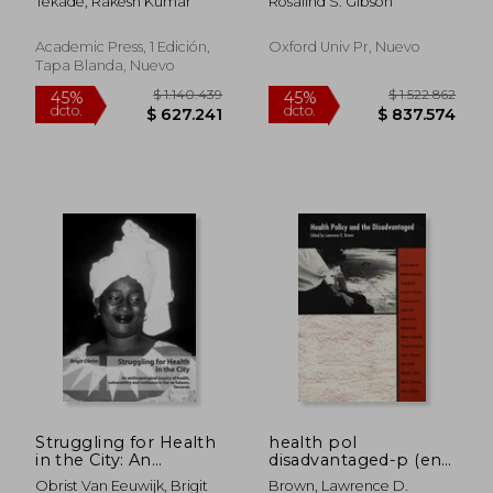
Tekade, Rakesh Kumar
Rosalind S. Gibson
Volume 1: Toxicity and
Toxicodynamics
(Advances in
Academic Press, 1 Edición,
Oxford Univ Pr, Nuevo
Pharmaceutical
Tapa Blanda, Nuevo
Product
Development and
Research) (en Inglés)
$ 1.499.159
$ 294.6
55%
55%
dcto.
dcto.
$ 674.622
$ 132.5
Struggling for Health
health pol
in the City: An
disadvantaged-p (en
Anthropological
Inglés)
Obrist Van Eeuwijk, Brigit
Brown, Lawrence D.