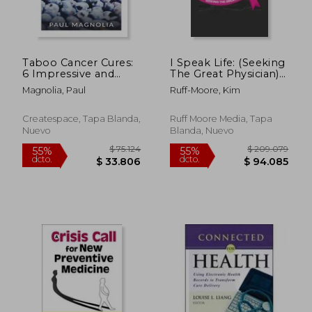
Taboo Cancer Cures:
I Speak Life: (Seeking
$ 949.711
$ 928.3
55%
55%
6 Impressive and
The Great Physician)
dcto.
dcto.
$ 427.370
$ 417.7
Secret Cancer Cures
(en Inglés)
Magnolia, Paul
Ruff-Moore, Kim
that Most People do
not know about (en
Inglés)
Createspace, Tapa Blanda,
Ruff Moore Media, Tapa
Nuevo
Blanda, Nuevo