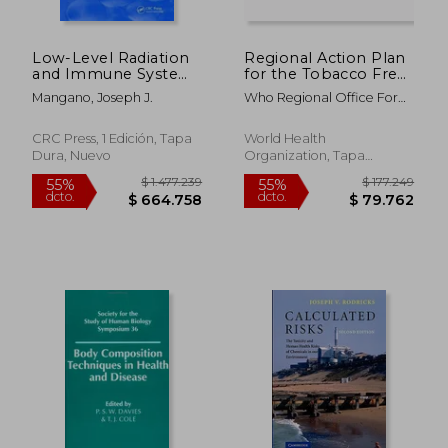
Low-Level Radiation
Regional Action Plan
and Immune System
for the Tobacco Free
Damage: An Atomic
Initiative in the
Mangano, Joseph J.
Who Regional Office For
Era Legacy (en Inglés)
Western Pacific (2015-
The Western Paci
2019) (en Inglés)
CRC Press, 1 Edición, Tapa
World Health
Dura, Nuevo
Organization, Tapa
Blanda, Nuevo
$ 171.202
$ 742.6
55%
45%
dcto.
dcto.
$ 77.041
$ 408.4