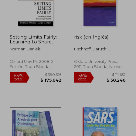
Setting Limits Fairly:
risk (en Inglés)
Learning to Share
Resources for Health
Norman Daniels
Fischhoff, Baruch ;
(en Inglés)
Kadvany, John
Oxford Univ Pr, 2008, 2
Oxford University Press,
Edición, Tapa Blanda,
2011, Tapa Blanda, Nuevo
Nuevo
$ 390.316
$ 111.
55%
55%
dcto.
dcto.
$ 175.642
$ 50.2