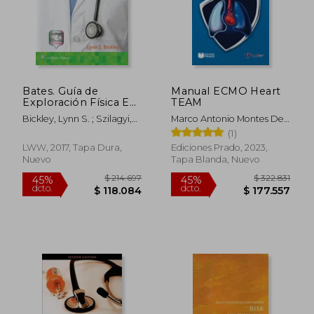
Bates. Guía de
Manual ECMO Heart
Exploración Física E
TEAM
Historia Clínica
Bickley, Lynn S. ; Szilagyi,
Marco Antonio Montes De
Peter G. ; Hoffman, Richard
Oca Sandoval
(1)
M.
LWW, 2017, Tapa Dura,
Ediciones Prado, 2023,
Nuevo
Tapa Blanda, Nuevo
$ 214.697
$ 322.8
45%
45%
dcto.
dcto.
$ 118.084
$ 177.5