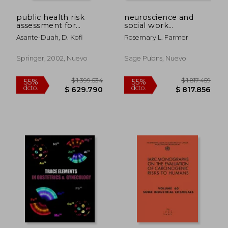
public health risk
neuroscience and
assessment for
social work
human exposure to
practice,the missing
Asante-Duah, D. Kofi
Rosemary L. Farmer
chemicals (en Inglés)
link
Springer, 2002, Nuevo
Sage Pubns, Nuevo
$ 485.554
$ 318.2
55%
55%
dcto.
dcto.
$ 218.499
$ 143.2