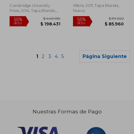
Cambridge University
Xlibris, 2011, Tapa Blanda,
Press, 2014, Tapa Blanda,
Nuevo
Nuevo
1
2
3
4
5
Página Siguiente
Nuestras Formas de Pago
$ 420.644
$ 161.
45%
55%
dcto.
dcto.
$ 231.354
$ 72.8