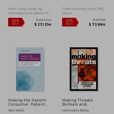
Inquiry of Health,
Vulnerability and
Resilience in Dar Es
Peter Lang Group Ag,
Duke University Press, 1991,
Salaam, Tanzania (en
International Academic P,
Nuevo
Inglés)
Tapa Blanda, Nuevo
$ 1.969.064
$ 1.418.
55%
45%
dcto.
dcto.
$ 886.079
$ 780.0
Making the Patient-
Making Threats:
Consumer: Patient
Biofears and
Organisations and
Environmental
Alex Mold
Hartmann, Betsy
Health Consumerism
Anxieties (en Inglés)