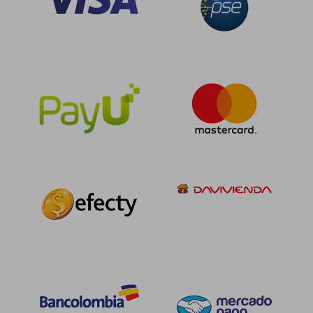
$ 696.271
$ 420.2
55%
55%
dcto.
dcto.
$ 313.322
$ 189.1