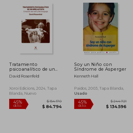
76.082
$ 143.611
45%
45%
dcto.
dcto.
1.845
$ 78.986
Tratamiento
Soy un Niño con
psicoanalítico de un
Síndrome de Asperger
niños autista. Creación
David Rosenfeld
Kenneth Hall
del self y del lenguaje
Xoroi Edicions, 2024, Tapa
Paidos, 2003, Tapa Blanda,
Blanda, Nuevo
Usado