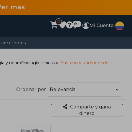
Ver más
0
Mi Cuenta
 de clientes
a y neurofisiología clínicas
Autismo y síndrome de
Ordenar por
Comparte y gana
dinero