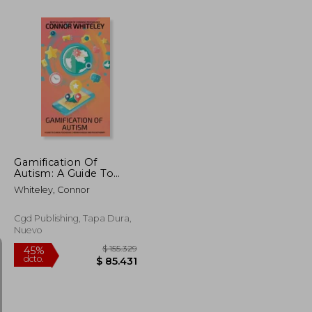
$ 116.780
$ 141.639
45%
dcto.
$ 64.229
$ 77.902
Gamification Of
Autism: A Guide To
Clinical Psychology,
Whiteley, Connor
Cyberpsychology And
Psychotherapy (en
Inglés)
Cgd Publishing, Tapa Dura,
Nuevo