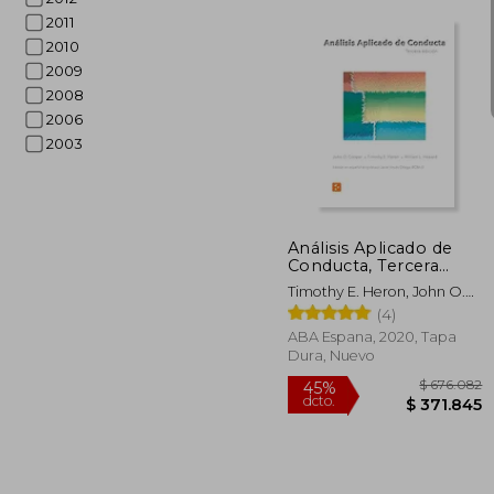
2011
2010
2009
2008
2006
2003
$ 2
45%
dcto.
$ 12
Análisis Aplicado de
Conducta, Tercera
Edición en Español
Timothy E. Heron, John O.
Cooper ; Heward, William L.
(4)
; Virues-Ortega, Javier
ABA Espana, 2020, Tapa
Dura, Nuevo