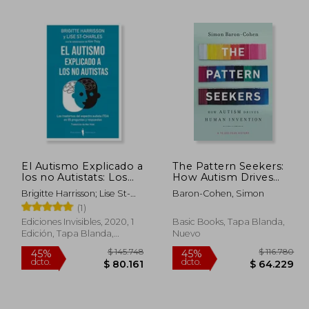
El Autismo Explicado a
The Pattern Seekers:
los no Autistats: Los
How Autism Drives
Trastornos del
Human Invention (en
Brigitte Harrisson; Lise St-
Baron-Cohen, Simon
Espectro Autista (Tea)
Inglés)
Charles
(1)
en 55 Preguntas y
Respuestas: 13
Ediciones Invisibles, 2020, 1
Basic Books, Tapa Blanda,
(Oxigen)
Edición, Tapa Blanda,
Nuevo
Nuevo