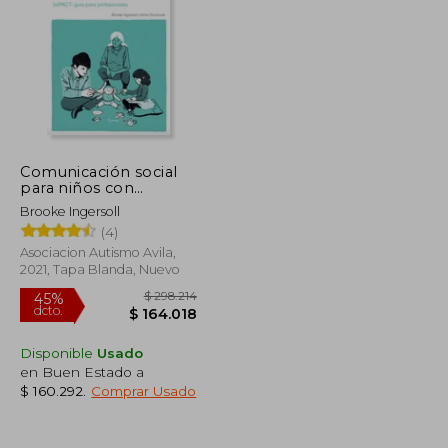
Comunicación social
para niños con
autismo y otras
Brooke Ingersoll
dificultades del
(4)
desarrollo: ImPACT
para profesionales
Asociacion Autismo Avila,
2021, Tapa Blanda, Nuevo
Disponible
Usado
en Buen Estado a
$ 160.292
.
Comprar Usado
$ 158.772
$ 298.214
45%
dcto.
$ 87.325
$ 164.018