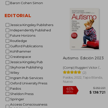
Baron Cohen Simon
EDITORIAL
Jessica Kingsley Publishers
Independently Published
Future Horizons
Routledge
Guilford Publications
Kohlhammer
Createspace
Autismo. Edición 2023
Jessica Kingsley Pub
Skyhorse Publishing
(Comp) Ruggieri Victor /
Cuesta Comez Jose Luis
(2)
Wiley
Paidos, 2022, Tapa Blanda,
Ingram Pub Services
Nuevo
Oxford University Press
Paidos
Sheldon Press
Springer
Access Consciousness