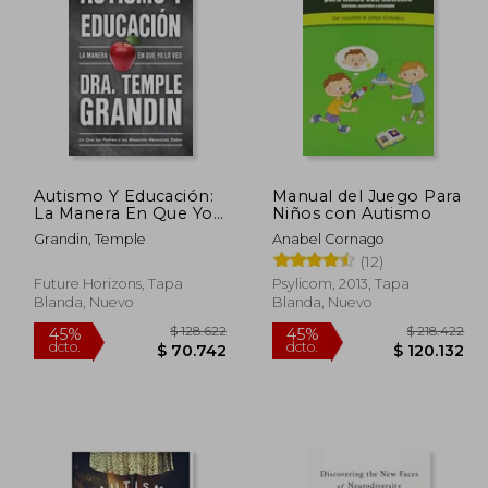
Autismo Y Educación:
Manual del Juego Para
La Manera En Que Yo
Niños con Autismo
Lo Veo
Grandin, Temple
Anabel Cornago
(12)
Future Horizons, Tapa
Psylicom, 2013, Tapa
Blanda, Nuevo
Blanda, Nuevo
 99.815
$ 128.622
45%
45%
dcto.
dcto.
4.898
$ 70.742