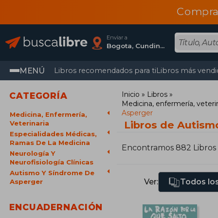
Compra
Enviar a
Bogota, Cundinamarca
MENÚ
Libros recomendados para ti
Libros más vendi
Inicio
Libros
CATEGORÍA
Medicina, enfermería, veteri
Asperger
Medicina, Enfermería,
Libros de Autism
Veterinaria
Especialidades Médicas,
Ramas De La Medicina
Encontramos 882 Libros
Neurología Y
Neurofisiología Clínicas
Autismo Y Síndrome De
Ver:
Todos los
Asperger
ENCUADERNACIÓN