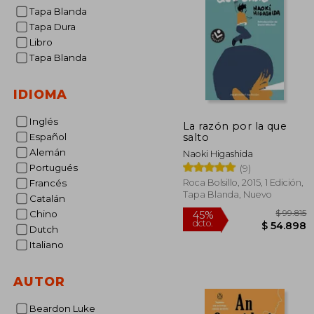
Tapa Blanda
Tapa Dura
Libro
Tapa Blanda
IDIOMA
Inglés
La razón por la que
salto
Español
Alemán
Naoki Higashida
Portugués
(9)
Roca Bolsillo, 2015, 1 Edición,
Francés
Tapa Blanda, Nuevo
Catalán
Chino
Dutch
Italiano
$
45%
AUTOR
dcto.
$ 5
Beardon Luke