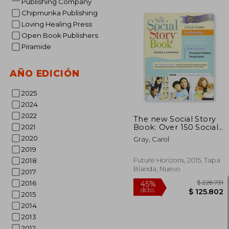
Publishing Company
Chipmunka Publishing
Loving Healing Press
Open Book Publishers
Piramide
$ 
45%
dcto.
$ 13
AÑO EDICIÓN
2025
2024
2022
The new Social Story
Book: Over 150 Social
2021
Stories That Teach
2020
Gray, Carol
Everyday Social Skills
2019
to Children and Adults
With Autism and Their
Future Horizons, 2015, Tapa
2018
Peers (en Inglés)
Blanda, Nuevo
2017
2016
2015
2014
2013
2012