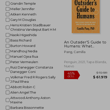
Grandin Temple
Meller Jennifer
Aitken Kenneth
Gary M Douglas
Hens Kristien Stadlbauer
Christina Vandeput Bart H M
Naoki Higashida
Bass Richard
An Outsider'S Guide to
Burton Howard
Humans: What
Science Taught me
Mandhouj Nedia
Pang, Camilla
About What we do
Manuel Ojea Rua
and who we are (en
Inglés)
Peter Vermeulen
Penguin, 2021, Tapa Blanda,
Nuevo
Ruiz Danegger Constanza
Danegger Coni
Volkmar Fred R Rogers Sally
J Paul Rhea
Abbott Robin C
Alien Angel The
Attwood Anthony Aston
Maxine
$ 
45%
Barbara Bissonnette
dcto.
$ 6