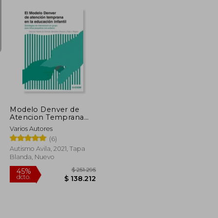
$ 135.144
$ 155.329
45%
dcto.
$ 74.329
$ 85.431
Modelo Denver de
Atencion Temprana
en la Educacion
Varios Autores
Infantil
(6)
Autismo Avila, 2021, Tapa
Blanda, Nuevo