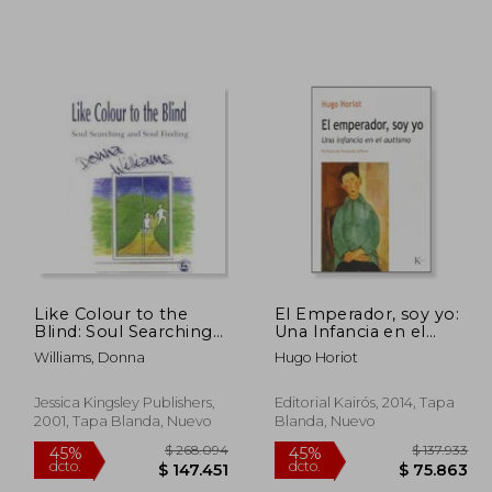
121.671
$ 154.170
45%
45%
dcto.
dcto.
6.919
$ 84.794
Like Colour to the
El Emperador, soy yo:
Blind: Soul Searching
Una Infancia en el
and Soul Finding (en
Autismo
Williams, Donna
Hugo Horiot
Inglés)
Jessica Kingsley Publishers,
Editorial Kairós, 2014, Tapa
2001, Tapa Blanda, Nuevo
Blanda, Nuevo