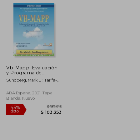
$ 200.192
$ 251.295
45%
dcto.
$ 110.106
$ 138.212
Vb-Mapp, Evaluación
y Programa de
Ubicación Curricular
Sundberg, Mark L. ; Tarifa-
de los Hitos de la
Rodriguez, Aida ; Virues-
Conducta Verbal:
Ortega, Javier
Protocolo
ABA Espana, 2021, Tapa
Blanda, Nuevo