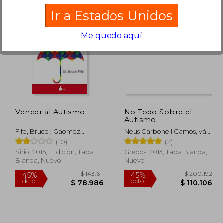
Ir a Estados Unidos
Me quedo aquí
28.731
$ 120.979
45%
45%
dcto.
dcto.
5.802
$ 66.539
Vencer al Autismo
No Todo Sobre el
Autismo
Fife, Bruce ; Gaomez
Neus Carbonell Camós,Iván
Molero, Antonio Luis
Ruiz Acero
(10)
(2)
Sirio, 2015, 1 Edición, Tapa
Gredos, 2013, Tapa Blanda,
Blanda, Nuevo
Nuevo