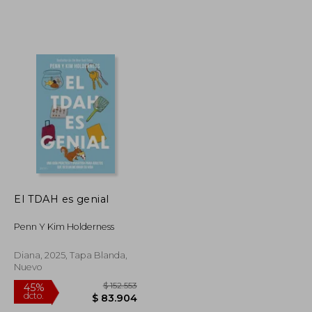
$ 244.721
$ 187.915
45%
dcto.
$ 134.596
$ 103.353
El TDAH es genial
Penn Y Kim Holderness
Diana, 2025, Tapa Blanda,
Nuevo