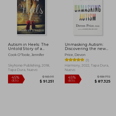
Autism in Heels: The
Unmasking Autism:
Untold Story of a
Discovering the new
Female Life on the
Faces of
Cook O'Toole, Jennifer
Price, Devon
Spectrum (en Inglés)
Neurodiversity (en
(1)
Inglés)
Skyhorse Publishing, 2018,
Harmony, 2022, Tapa Dura,
Tapa Dura, Nuevo
Nuevo
112.581
$ 165.911
45%
45%
dcto.
dcto.
1.919
$ 91.251