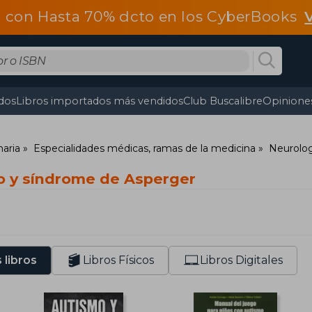
 con Hasta 70% dcto en los CyberBooks
dos
Libros importados más vendidos
Club Buscalibre
Opiniones
naria
Especialidades médicas, ramas de la medicina
Neurologí
o y síndrome de Asperger
 libros
Libros Físicos
Libros Digitales