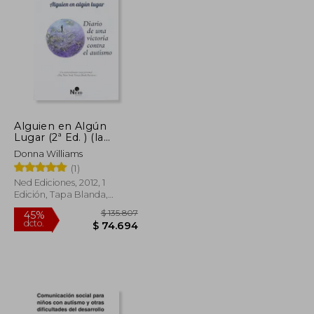
Alguien en Algún
Lugar (2ª Ed. ) (la
Palabra Extrema)
Donna Williams
(1)
Ned Ediciones, 2012, 1
Edición, Tapa Blanda,
Nuevo
$ 218.422
$ 135.807
45%
dcto.
$ 120.132
$ 74.694