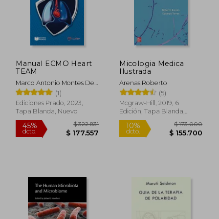
Manual ECMO Heart
Micologia Medica
TEAM
Ilustrada
Marco Antonio Montes De
Arenas Roberto
Oca Sandoval
(1)
(5)
Ediciones Prado, 2023,
Mcgraw-Hill, 2019, 6
Tapa Blanda, Nuevo
Edición, Tapa Blanda,
Nuevo
$ 292.138
$ 103.5
45%
45%
dcto.
dcto.
$ 160.676
$ 56.9