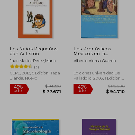
$ 400.000
$ 119.0
60%
10%
dcto.
dcto.
$ 160.000
$ 107.1
Los Niños Pequeños
Los Pronósticos
con Autismo
Médicos en la
Medicina Medieval: El
Juan Martos Pérez,María
Alberto Alonso Guardo
Tractatus de Crisi et
Llorente Comí,Ana
(3)
de Diebus Creticis de
González Navarro
Bernardo de
CEPE, 2012, 5 Edición, Tapa
Ediciones Universidad De
Gordonio
Blanda, Nuevo
Valladolid, 2003, 1 Edición,
Tapa Blanda, Nuevo