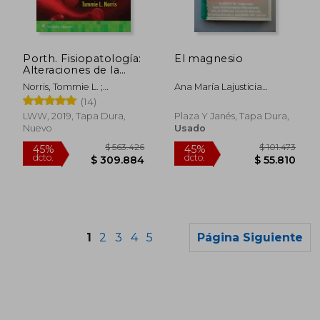
$ 147.297
$ 499.1
45%
45%
dcto.
dcto.
$ 81.013
$ 274.5
Porth. Fisiopatología:
El magnesio
Alteraciones de la
Salud. Conceptos
Norris, Tommie L. ;
Ana María Lajusticia
Básicos
Lalchandani, Rupa
Bergasa
(14)
LWW, 2019, Tapa Dura,
Plaza Y Janés, Tapa Dura,
Nuevo
Usado
1
2
3
4
5
Página Siguiente