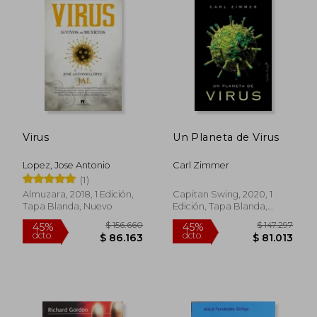
Virus
Un Planeta de Virus
Lopez, Jose Antonio
Carl Zimmer
(1)
Almuzara, 2018, 1 Edición,
Capitan Swing, 2020, 1
Tapa Blanda, Nuevo
Edición, Tapa Blanda,
Nuevo
$ 143.281
$ 172.8
45%
45%
dcto.
dcto.
$ 78.805
$ 95.0