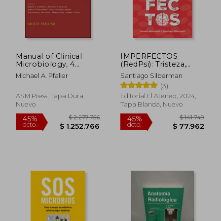
Manual of Clinical
IMPERFECTOS
Microbiology, 4
(RedPsi): Tristeza,
Volume Set (en
depresión, ansiedad,
Michael A. Pfaller
Santiago Silberman
Inglés)
ataques de pánico,
(3)
fobias y los TOC
ASM Press, Tapa Dura,
Editorial El Ateneo, 2024,
Nuevo
Tapa Blanda, Nuevo
$ 255.206
$ 258.9
45%
45%
dcto.
dcto.
$ 140.364
$ 142.4