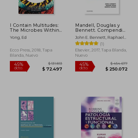
I Contain Multitudes:
Mandell, Douglas y
The Microbes Within
Bennett. Compendio
us and a Grander View
de enfermedades
Yong, Ed
John E. Bennett, Raphael
of Life (en Inglés)
infecciosas
Dolin, Martin J. Blaser
(1)
Ecco Press, 2018, Tapa
Elsevier, 2017, Tapa Blanda,
Blanda, Nuevo
Nuevo
$ 131.813
$ 454.6
45%
45%
dcto.
dcto.
$ 72.497
$ 250.0