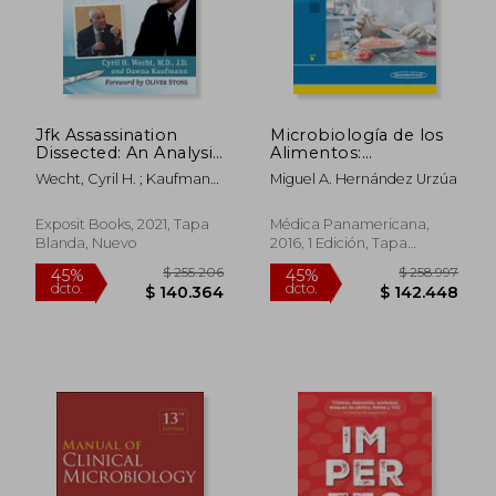
Jfk Assassination
Microbiología de los
Dissected: An Analysis
Alimentos:
by Forensic
Fundamentos y
Wecht, Cyril H. ; Kaufmann,
Miguel A. Hernández Urzúa
Pathologist Cyril
aplicaciones en
Dawna
Wecht (en Inglés)
Ciencias de la Salud
Exposit Books, 2021, Tapa
Médica Panamericana,
Blanda, Nuevo
2016, 1 Edición, Tapa
$ 128.967
$ 117.
45%
45%
Blanda, Nuevo
dcto.
dcto.
$ 70.932
$ 64.7