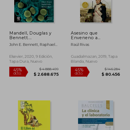
Mandell, Douglas y
Asesino que
Bennett.
Enveneno a
Enfermedades
Napoleon y Otras
John E. Bennett, Raphael
Raúl Rivas
infecciosas. Principios
Historias de Microb
Dolin, Martin J. Blaser
y práctica
Elsevier, 2020, 9 Edición,
Guadalmazan, 2019, Tapa
Tapa Dura, Nuevo
Blanda, Nuevo
$ 322.831
$ 173.0
45%
10%
dcto.
dcto.
$ 177.557
$ 155.7