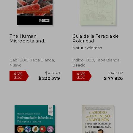
The Human
Guia de la Terapia de
Microbiota and
Polaridad
Microbiome
Maruti Seidman
(Advances in
Molecular and
Cellular Microbiology)
Cabi, 2019, Tapa Blanda,
Indigo, 1990, Tapa Blanda,
(en Inglés)
Nuevo
Usado
$ 251.993
$ 161.0
45%
45%
dcto.
dcto.
$ 138.596
$ 88.5