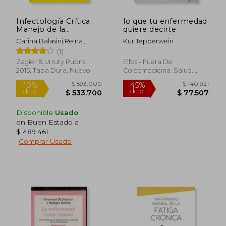
Infectología Crítica.
lo que tu enfermedad
$ 171.824
$ 184.8
45%
45%
Manejo de la
quiere decirte
dcto.
dcto.
$ 94.503
$ 101.6
Patología Infecciosa
Carina Balasini,Reina
Kur Tepperwein
en el Paciente Grave
Rosa,María Candela
(1)
Llerena
Zagier & Urruty Pubns,
Elfos - Fuera De
2015, Tapa Dura, Nuevo
Colecmedicina. Salud.
Dieta, 2013, Tapa Blanda,
Usado
Disponible
Usado
en Buen Estado a
$ 489.461
.
Comprar Usado