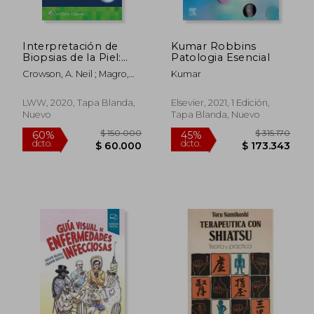
Interpretación de
Kumar Robbins
Biopsias de la Piel:
Patologia Esencial
Neoplasias Cutáneas
Crowson, A. Neil ; Magro,
Kumar
Primarias No
Cynthia M. ; Mihm, Martin
Linfoides
C.
LWW, 2020, Tapa Blanda,
Elsevier, 2021, 1 Edición,
Nuevo
Tapa Blanda, Nuevo
$ 150.000
$ 315.1
60%
45%
dcto.
dcto.
$ 60.000
$ 173.3