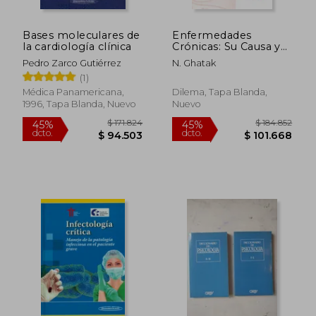
$ 301.900
$ 175.6
45%
45%
dcto.
dcto.
$ 166.045
$ 96.6
Bases moleculares de
Enfermedades
la cardiología clínica
Crónicas: Su Causa y
Curación: Análisis y
Pedro Zarco Gutiérrez
N. Ghatak
Tratamiento
(1)
Homeopático
Médica Panamericana,
Dilema, Tapa Blanda,
1996, Tapa Blanda, Nuevo
Nuevo