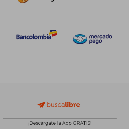
$ 173.036
$ 185.0
10%
60%
dcto.
dcto.
$ 155.732
$ 74.0
¡Descárgate la App GRATIS!