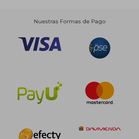
Nuestras Formas de Pago
$ 305.365
$ 524.9
45%
45%
dcto.
dcto.
$ 167.951
$ 288.7