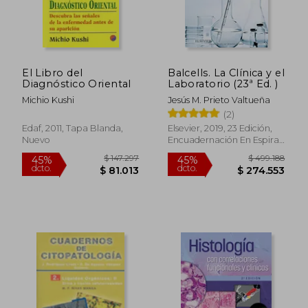
El Libro del
Balcells. La Clínica y el
Diagnóstico Oriental
Laboratorio (23ª Ed. )
Michio Kushi
Jesús M. Prieto Valtueña
(2)
Edaf, 2011, Tapa Blanda,
Elsevier, 2019, 23 Edición,
Nuevo
Encuadernación En Espiral,
Nuevo
$ 418.871
$ 141.5
45%
45%
dcto.
dcto.
$ 230.379
$ 77.8