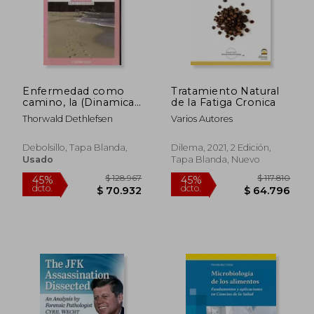
$ 593.000
$ 140.9
10%
45%
dcto.
dcto.
$ 533.700
$ 77.5
Enfermedad como
Tratamiento Natural
camino, la (Dinamica
de la Fatiga Cronica
(debolsillo))
Thorwald Dethlefsen
Varios Autores
Debolsillo, Tapa Blanda,
Dilema, 2021, 2 Edición,
Usado
Tapa Blanda, Nuevo