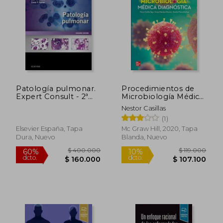
$ 156.660
$ 147.2
45%
45%
dcto.
dcto.
$ 86.163
$ 81.0
Patología pulmonar.
Procedimientos de
Expert Consult - 2ª
Microbiología Médica
edición
Diagnóstica
Nestor Casillas
(1)
Elsevier España, Tapa
Mc Graw Hill, 2020, Tapa
Dura, Nuevo
Blanda, Nuevo