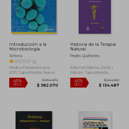
Introducción a la
Historia de la Terapia
Microbiología
Natural
$ 365.000
$ 361.6
10%
45%
dcto.
dcto.
Tortora
Pedro Quiñones
$ 328.500
$ 198.9
(1)
Medica Panamericana,
Editorial Dilema, 2005, 1
2017, Tapa Blanda, Nuevo
Edición, Tapa Blanda,
Nuevo