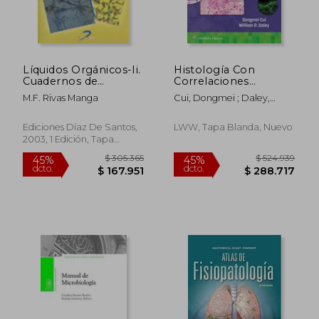
Líquidos Orgánicos-Ii.
Histología Con
Cuadernos de
Correlaciones
Citopatología-2
Funcionales Y Clínicas
M.F. Rivas Manga
Cui, Dongmei ; Daley,
William P.
Ediciones Díaz De Santos,
LWW, Tapa Blanda, Nuevo
2003, 1 Edición, Tapa
Blanda, Nuevo