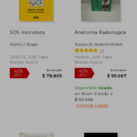
SOS microbios
Anatomia Radiologica
Martin J. Blaser
Torsten B. MollerEmil Reif
(2)
DEBATE, 2019, Tapa
Marbán, 2001, Tapa
Blanda, Nuevo
Blanda, Nuevo
Disponible
Usado
en Buen Estado a
$ 2.277.756
$ 141.7
45%
45%
$ 90.546
.
dcto.
dcto.
$ 1.252.766
$ 77.9
Comprar Usado