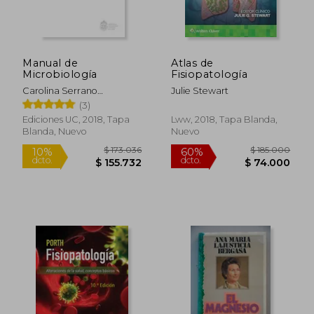
$ 4.888.499
$ 146.2
45%
45%
dcto.
dcto.
$ 2.688.675
$ 80.4
Manual de
Atlas de
Microbiología
Fisiopatología
Carolina Serrano
Julie Stewart
Berr&Iacute;Os; Rodrigo
(3)
Guti&Eacute;Rrez Ilabaca
Ediciones UC, 2018, Tapa
Lww, 2018, Tapa Blanda,
Blanda, Nuevo
Nuevo