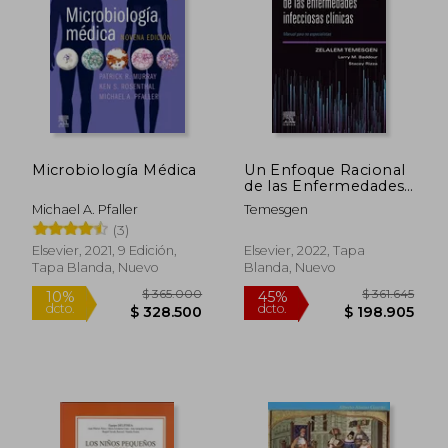
$ 156.090
$ 235.1
45%
45%
dcto.
dcto.
$ 85.850
$ 129.3
Microbiología Médica
Un Enfoque Racional
de las Enfermedades
Infecciosas Clinicas
Michael A. Pfaller
Temesgen
(3)
Elsevier, 2021, 9 Edición,
Elsevier, 2022, Tapa
Tapa Blanda, Nuevo
Blanda, Nuevo