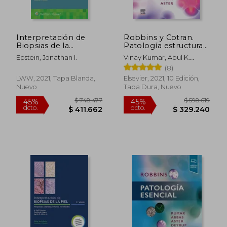
Interpretación de
Robbins y Cotran.
Biopsias de la
Patología estructural
Próstata
y funcional
Epstein, Jonathan I.
Vinay Kumar, Abul K.
Abbas, Jon C. Aster
(8)
LWW, 2021, Tapa Blanda,
Elsevier, 2021, 10 Edición,
Nuevo
Tapa Dura, Nuevo
$ 748.477
$ 598.6
45%
45%
dcto.
dcto.
$ 411.662
$ 329.2