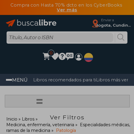
Compra con Hasta 70% dcto en los CyberBooks
Ver más
Enviar a
Bogota, Cundinamarca
0
MENÚ
Libros recomendados para ti
Libros más vendi
=
Ver Filtros
Inicio
Libros
Medicina, enfermería, veterinaria
Especialidades médicas,
ramas de la medicina
Patología