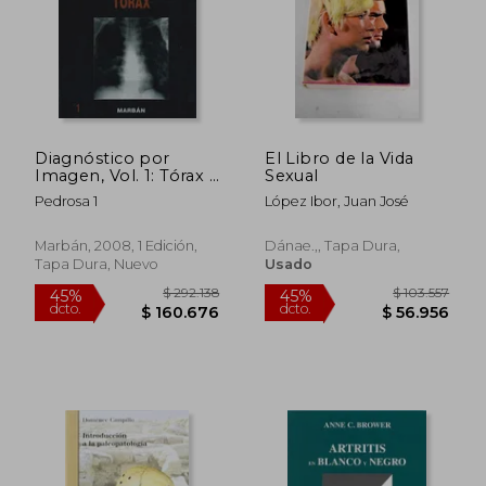
Diagnóstico por
El Libro de la Vida
Imagen, Vol. 1: Tórax -
Sexual
gran formato-
Pedrosa 1
López Ibor, Juan José
$ 141.220
$ 172.2
45%
45%
Marbán, 2008, 1 Edición,
Dánae.,, Tapa Dura,
dcto.
dcto.
$ 77.671
$ 94.7
Tapa Dura, Nuevo
Usado