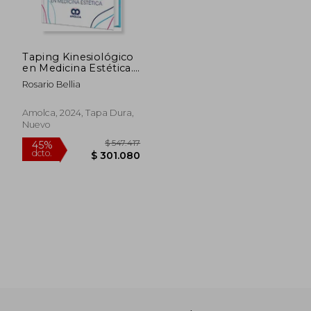
Taping Kinesiológico
en Medicina Estética.
Incluye e-book
Rosario Bellia
Amolca, 2024, Tapa Dura,
Nuevo
$ 547.417
45%
dcto.
$ 301.080