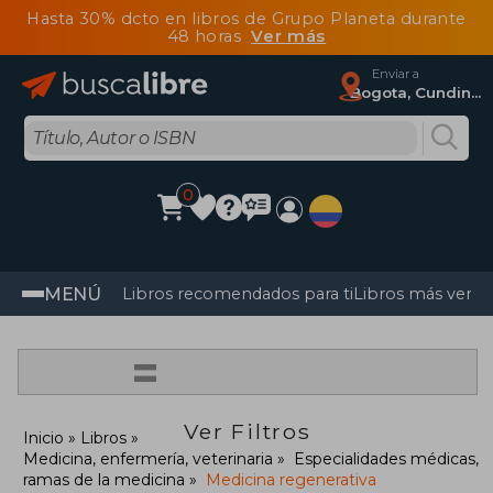
Hasta 30% dcto en libros de Grupo Planeta durante
48 horas
Ver más
Enviar a
Bogota, Cundinamarca
0
MENÚ
Libros recomendados para ti
Libros más vendi
=
Ver Filtros
Inicio
Libros
Medicina, enfermería, veterinaria
Especialidades médicas,
ramas de la medicina
Medicina regenerativa