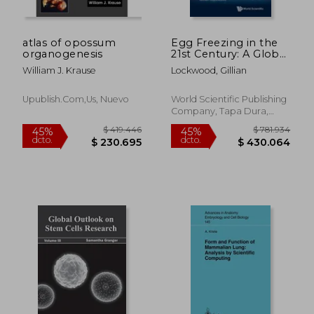
atlas of opossum
Egg Freezing in the
$ 323.204
$ 910.5
45%
45%
organogenesis
21st Century: A Global
dcto.
dcto.
$ 177.762
$ 500.8
Perspective (en
William J. Krause
Lockwood, Gillian
Inglés)
Upublish.com,us, Nuevo
World Scientific Publishing
Company, Tapa Dura,
Nuevo