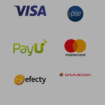
dcto.
dcto.
$ 154.302
$ 67.6