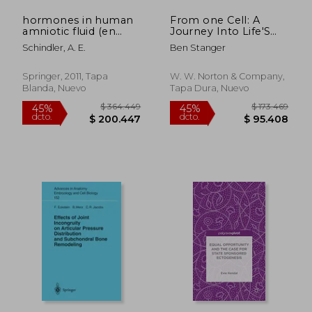
hormones in human
From one Cell: A
amniotic fluid (en
Journey Into Life'S
Inglés)
Origins and the
Schindler, A. E.
Ben Stanger
Future of Medicine
(en Inglés)
Springer, 2011, Tapa
W. W. Norton & Company,
Blanda, Nuevo
Tapa Dura, Nuevo
$ 1.569.362
$ 223.8
45%
45%
dcto.
dcto.
$ 863.149
$ 123.1