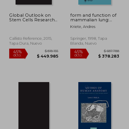
Global Outlook on
form and function of
Stem Cells Research:
mammalian lung:
Volume iii (en Inglés)
analysis by scientific
Kriete, Andres
computing (en
$ 419.446
$ 781.9
45%
45%
Inglés)
dcto.
dcto.
$ 230.695
$ 430.0
Callisto Reference, 2015,
Springer, 1998, Tapa
Tapa Dura, Nuevo
Blanda, Nuevo