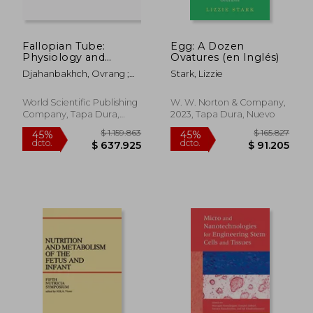
$ 252.834
$ 268.4
45%
45%
dcto.
dcto.
$ 139.059
$ 147.6
Fallopian Tube:
Egg: A Dozen
Physiology and
Ovatures (en Inglés)
Clinical Aspects (en
Djahanbakhch, Ovrang ;
Stark, Lizzie
Inglés)
Saridogan, Ertan
World Scientific Publishing
W. W. Norton & Company,
Company, Tapa Dura,
2023, Tapa Dura, Nuevo
Nuevo