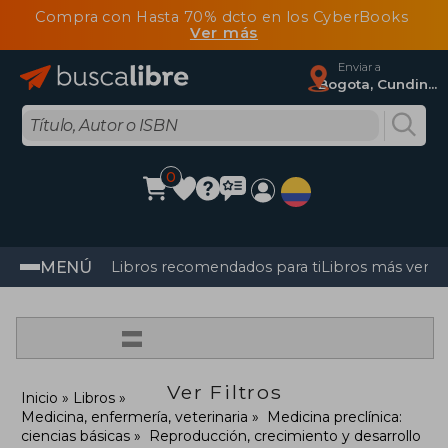
Compra con Hasta 70% dcto en los CyberBooks
Ver más
Enviar a
Bogota, Cundinamarca
0
MENÚ
Libros recomendados para ti
Libros más vendi
=
Ver Filtros
Inicio
Libros
Medicina, enfermería, veterinaria
Medicina preclínica:
ciencias básicas
Reproducción, crecimiento y desarrollo