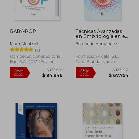
BABY-POP
Técnicas Avanzadas
en Embriología en el
Laboratorio de
Marti, Meritxell
Fernando Hernández
Reproducción
Pacho
(2)
Humana Asistida
Combel Ediciones Editorial
Formación Alcalá, S.L.,
Esin, S.A., 2017, 1 Edición,
Tapa Blanda, Nuevo
Tapa Dura, Nuevo
$ 172.629
$ 123.1
45%
45%
dcto.
dcto.
$ 94.946
$ 67.7