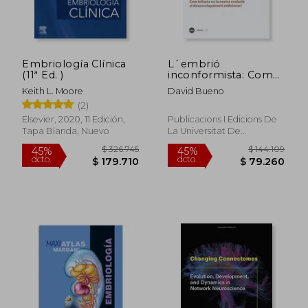
Embriología Clínica
L`embrió
(11ª Ed. )
inconformista: Com
influeix en la nostra
Keith L. Moore
David Bueno
evolució el
(2)
desenvolupament
embrionari
Elsevier, 2020, 11 Edición,
Publicacions I Edicions De
Tapa Blanda, Nuevo
La Universitat De
Barcelona, Nuevo
$ 326.745
$ 144.1
45%
45%
dcto.
dcto.
$ 179.710
$ 79.2