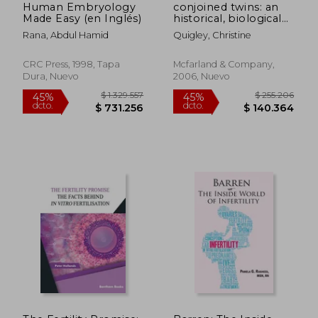
Human Embryology
conjoined twins: an
Made Easy (en Inglés)
historical, biological
and ethical issues
Rana, Abdul Hamid
Quigley, Christine
encyclopedia (en
Inglés)
CRC Press, 1998, Tapa
Mcfarland & Company,
Dura, Nuevo
2006, Nuevo
$ 307.907
$ 177.2
45%
45%
dcto.
dcto.
$ 169.349
$ 97.4