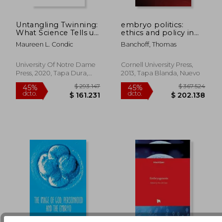
Untangling Twinning:
embryo politics:
What Science Tells us
ethics and policy in
About the Nature of
atlantic democracies
Maureen L. Condic
Banchoff, Thomas
Human Embryos
(en Inglés)
$ 1.159.863
$ 165.8
(Notre Dame Studies
45%
45%
dcto.
dcto.
in Medical Ethics and
$ 637.925
$ 91.2
University Of Notre Dame
Cornell University Press,
Bioethics) (en Inglés)
Press, 2020, Tapa Dura,
2013, Tapa Blanda, Nuevo
Nuevo