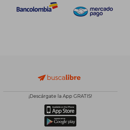
$ 217.561
$ 255.8
45%
45%
dcto.
dcto.
$ 119.659
$ 140.7
¡Descárgate la App GRATIS!