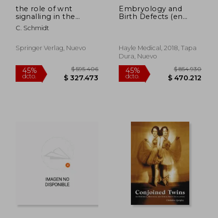
the role of wnt
Embryology and
signalling in the
Birth Defects (en
development of
Inglés)
C. Schmidt
somites and neural
crest
Springer Verlag, Nuevo
Hayle Medical, 2018, Tapa
Dura, Nuevo
$ 388.322
$ 1.828.3
45%
45%
dcto.
dcto.
$ 213.577
$ 1.005.6