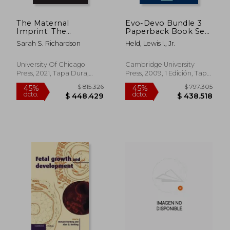
The Maternal
Evo-Devo Bundle 3
Imprint: The
Paperback Book Set:
Contested Science of
Quirks of Human
Sarah S. Richardson
Held, Lewis I., Jr.
Maternal-Fetal
Anatomy Hardback
Effects (en Inglés)
(en Inglés)
University Of Chicago
Cambridge University
Press, 2021, Tapa Dura,
Press, 2009, 1 Edición, Tapa
$ 818.155
$ 687.7
45%
45%
Nuevo
Dura, Nuevo
dcto.
dcto.
$ 449.985
$ 378.2