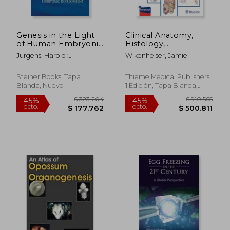
$ 512.282
$ 131.0
45%
10%
dcto.
dcto.
$ 281.755
$ 117.9
Genesis in the Light
Clinical Anatomy,
of Human Embryonic
Histology,
Development (en
Embryology, and
Jurgens, Harold ;
Wikenheiser, Jamie
Inglés)
Neuroanatomy: An
Appenzeller, Kaspar
Integrated Textbook
(en Inglés)
Steiner Books, Tapa
Thieme Medical Publishers,
Blanda, Nuevo
1 Edición, Tapa Blanda,
Nuevo