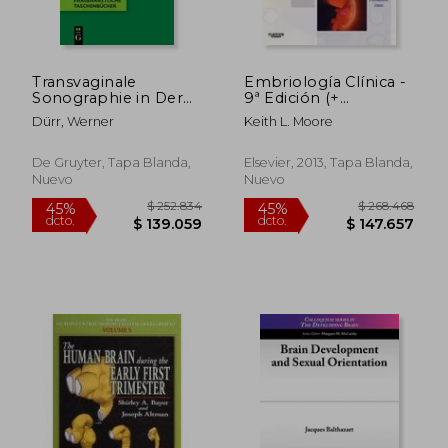
Transvaginale
Embriología Clínica -
Sonographie in Der
9ª Edición (+
Gynäkologie (en
Studentconsult)
Dürr, Werner
Keith L. Moore
Alemán)
De Gruyter, Tapa Blanda,
Elsevier, 2013, Tapa Blanda,
Nuevo
Nuevo
$ 897.748
$ 843.4
45%
45%