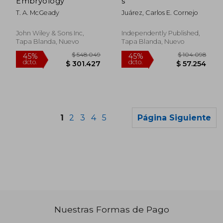
Embryology
s
T. A. McGeady
Juárez, Carlos E. Cornejo
John Wiley & Sons Inc,
Independently Published,
Tapa Blanda, Nuevo
Tapa Blanda, Nuevo
1
2
3
4
5
Página Siguiente
Nuestras Formas de Pago
$ 280.549
$ 122.9
45%
45%