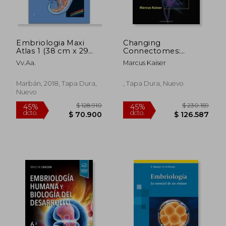
Embriologia Maxi
Changing
Atlas 1 (38 cm x 29
Connectomes:
cm)
Evolution,
Vv.Aa.
Marcus Kaiser
Development, and
Dynamics in Network
Neuroscience
Marbán, 2018, Tapa Dura,
, Tapa Dura, Nuevo
Nuevo
$ 128.910
$ 230.1
45%
45%
dcto.
dcto.