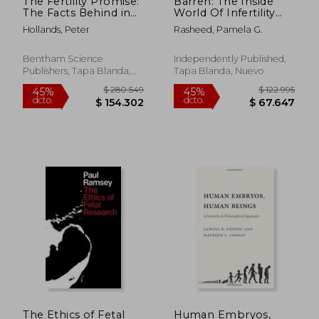
The Fertility Promise:
Barren: The Inside
The Facts Behind in
World Of Infertility
vitro Fertilisation (IVF)
(en Inglés)
Hollands, Peter
Rasheed, Pamela G.
(en Inglés)
Bentham Science
Independently Published,
Publishers, Tapa Blanda,
Tapa Blanda, Nuevo
Nuevo
$ 595.406
$ 854.9
45%
45%
dcto.
dcto.
$ 327.473
$ 470.2
The Ethics of Fetal
Human Embryos,