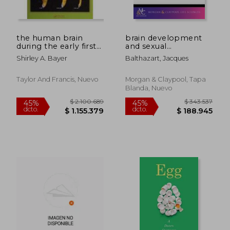
dcto.
dcto.
$ 493.762
$ 463.9
the human brain
brain development
during the early first
and sexual
trimester
orientation
Shirley A. Bayer
Balthazart, Jacques
Taylor And Francis, Nuevo
Morgan & Claypool, Tapa
Blanda, Nuevo