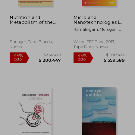
Nutrition and
Micro and
$ 2.100.689
$ 343.5
45%
45%
Metabolism of the
Nanotechnologies in
dcto.
dcto.
$ 1.155.379
$ 188.9
Fetus and Infant:
Engineering Stem
Ramalingam, Murugan ;
Rotterdam 11–13
Cells and Tissues (en
Jabbari, Esmaiel ;
October 1978
Inglés)
Ramakrishna, Seeram
(Nutricia Symposia)
Springer, Tapa Blanda,
Wiley-IEEE Press, 2013,
Nuevo
Tapa Dura, Nuevo