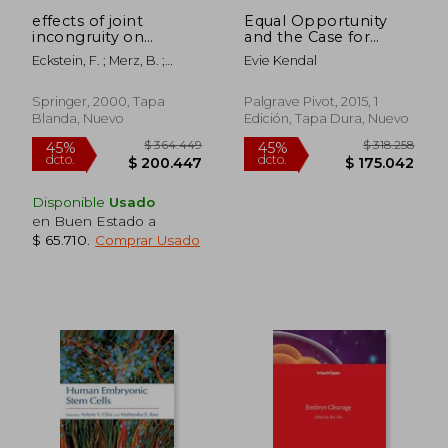
effects of joint
Equal Opportunity
incongruity on
and the Case for
articular pressure
State Sponsored
Eckstein, F. ; Merz, B. ;
Evie Kendal
distribution and
Ectogenesis (en
Jacobs, C. R.
subchondral bone
Inglés)
remodeling (en
Springer, 2000, Tapa
Palgrave Pivot, 2015, 1
Inglés)
Blanda, Nuevo
Edición, Tapa Dura, Nuevo
Disponible
Usado
en Buen Estado a
$ 65.710
.
Comprar Usado
$ 364.449
$ 173.4
45%
45%
dcto.
dcto.
$ 200.447
$ 95.4