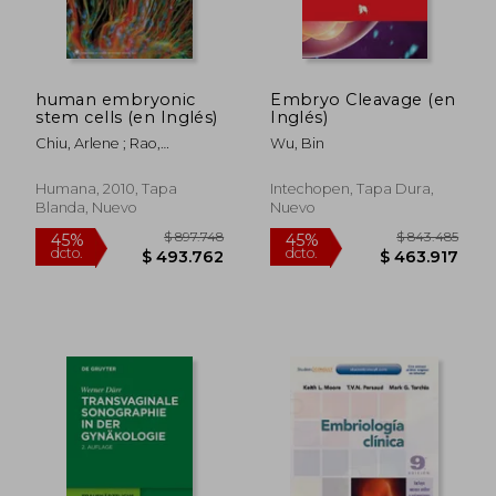
human embryonic
Embryo Cleavage (en
stem cells (en Inglés)
Inglés)
Chiu, Arlene ; Rao,
Wu, Bin
Mahendra S.
Humana, 2010, Tapa
Intechopen, Tapa Dura,
Blanda, Nuevo
Nuevo
$ 364.449
$ 318.2
45%
45%
dcto.
dcto.
$ 200.447
$ 175.0