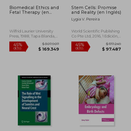
Biomedical Ethics and
Stem Cells: Promise
Fetal Therapy (en
and Reality (en Inglés)
Inglés)
Lygia V. Pereira
Wilfrid Laurier University
World Scientific Publishing
Press, 1988, Tapa Blanda,
Co Pte Ltd, 2016, 1 Edición,
Nuevo
Tapa Blanda, Nuevo
$ 338.246
$ 1.135.
45%
45%
dcto.
dcto.
$ 186.035
$ 624.4