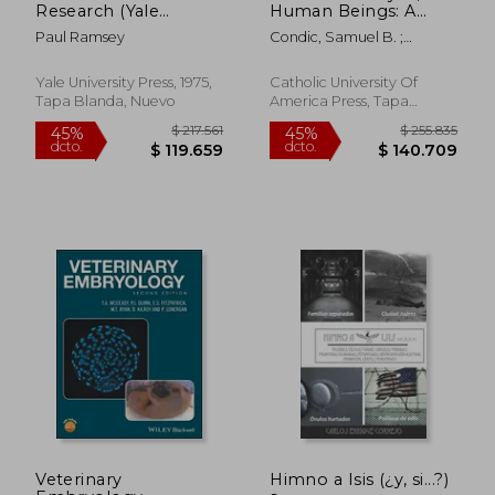
Research (Yale
Human Beings: A
Fastback) (en Inglés)
Scientific And
Paul Ramsey
Condic, Samuel B. ;
Philosophical
Condic, Maureen L.
Approach (en Inglés)
Yale University Press, 1975,
Catholic University Of
Tapa Blanda, Nuevo
America Press, Tapa
Blanda, Nuevo
$ 1.329.557
$ 255.2
45%
45%
dcto.
dcto.
$ 731.256
$ 140.3
Veterinary
Himno a Isis (¿y, si...?)