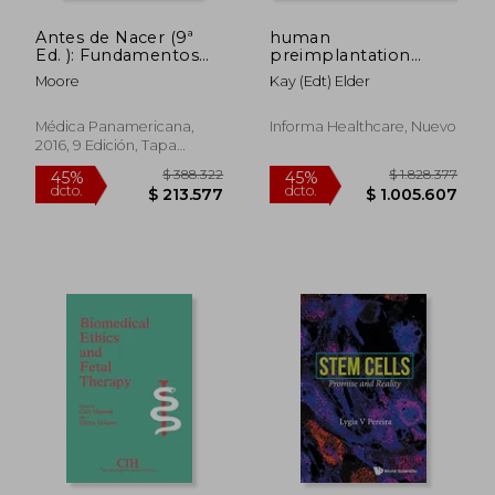
Antes de Nacer (9ª
human
Ed. ): Fundamentos
preimplantation
de Embriologia y
embryo selection
Moore
Kay (edt) Elder
Defectos Congenitos
Médica Panamericana,
Informa Healthcare, Nuevo
2016, 9 Edición, Tapa
Blanda, Nuevo
$ 293.147
$ 367.5
45%
45%
dcto.
dcto.
$ 161.231
$ 202.1