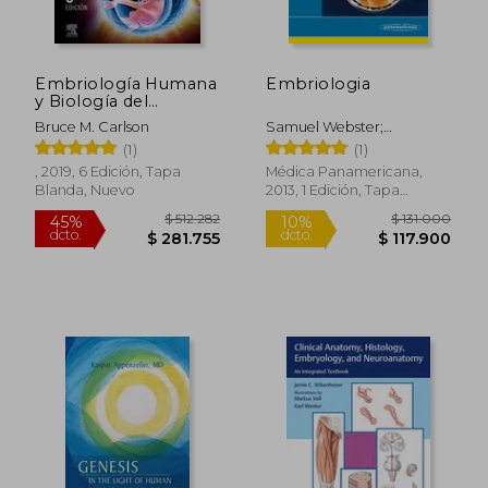
$ 70.900
$ 126.5
Embriología Humana
Embriologia
y Biología del
Desarrollo (6ª Ed. )
Bruce M. Carlson
Samuel Webster;
Rhiannon De Wreede
(1)
(1)
, 2019, 6 Edición, Tapa
Médica Panamericana,
Blanda, Nuevo
2013, 1 Edición, Tapa
Blanda, Nuevo