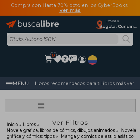
Compra con Hasta 70% dcto en los CyberBooks
Ver más
Enviar a
Bogota, Cundinamarca
0
MENÚ
Libros recomendados para ti
Libros más vendi
=
Ver Filtros
Inicio
Libros
Novela gráfica, libros de cómics, dibujos animados
Novela
gráfica y cómics: tipos
Manga y cómics de estilo asiático