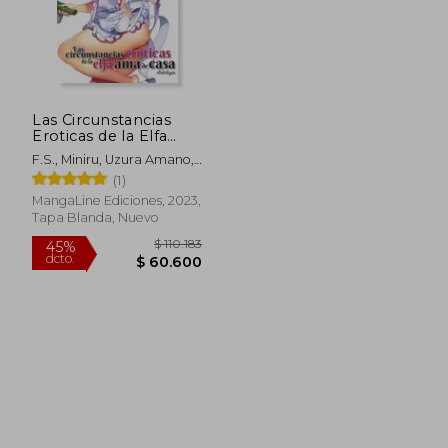
Las Circunstancias
Eroticas de la Elfa
ama de Casa
F.S., Miniru, Uzura Amano,
Shougeki No Hiramaya,
(1)
Qutouten, Wadachin, Kinta
MangaLine Ediciones, 2023,
Himenogami, Aira Kano.
Tapa Blanda, Nuevo
$ 110.183
45%
dcto.
$ 60.600