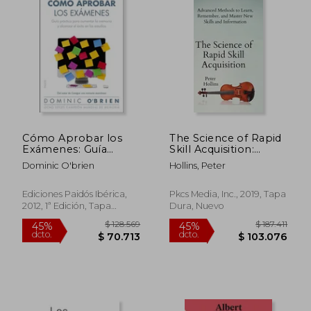
Cómo Aprobar los
The Science of Rapid
Exámenes: Guía
Skill Acquisition:
Práctica Para
Advanced Methods to
Dominic O'brien
Hollins, Peter
Aumentar la Memoria
Learn, Remember,
y Alcanzar el Éxito en
and Master new Skills
los Estudios
and Information (en
Ediciones Paidós Ibérica,
Pkcs Media, Inc., 2019, Tapa
Inglés)
2012, 1ª Edición, Tapa
Dura, Nuevo
Blanda, Nuevo
$ 137.776
$ 137.3
45%
45%
dcto.
dcto.
$ 75.777
$ 75.5