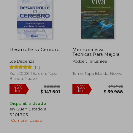
Desarrolle su Cerebro
Memoria Viva:
Tecnicas Para Mejorar
la Memoria = Living
Joe Dispenza
Podder, Tanushree
Memory
(14)
Kier, 2008, 1 Edición, Tapa
Tomo, Tapa Blanda, Nuevo
Blanda, Nuevo
Disponible
Usado
en Buen Estado a
$ 101.703
.
$ 99.983
$ 104.6
45%
45%
Comprar Usado
dcto.
dcto.
$ 54.991
$ 57.5