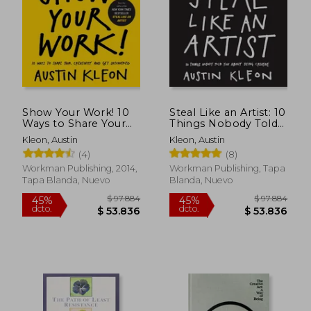
$ 69.000
$ 127.9
20%
45%
dcto.
dcto.
$ 55.200
$ 70.3
Show Your Work! 10
Steal Like an Artist: 10
Ways to Share Your
Things Nobody Told
Creativity and get
you About Being
Kleon, Austin
Kleon, Austin
Discovered (Austin
Creative (en Inglés)
(4)
(8)
Kleon) (en Inglés)
Workman Publishing, 2014,
Workman Publishing, Tapa
Tapa Blanda, Nuevo
Blanda, Nuevo