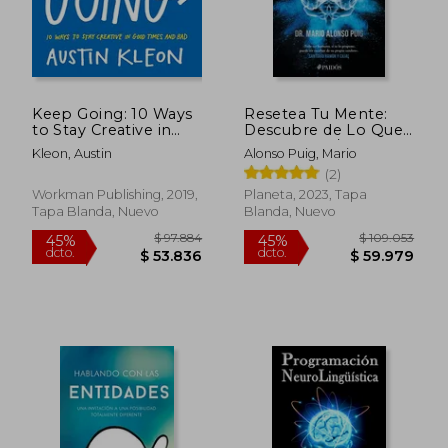
Keep Going: 10 Ways
Resetea Tu Mente:
to Stay Creative in
Descubre de Lo Que
Good Times and bad
Eres Capaz / Reset
Kleon, Austin
Alonso Puig, Mario
(en Inglés)
Your Mind: Discover
(2)
What You're Capable
of
Workman Publishing, 2019,
Planeta, 2023, Tapa
Tapa Blanda, Nuevo
Blanda, Nuevo
$ 147.666
$ 125.
45%
45%
dcto.
dcto.
$ 81.216
$ 68.8