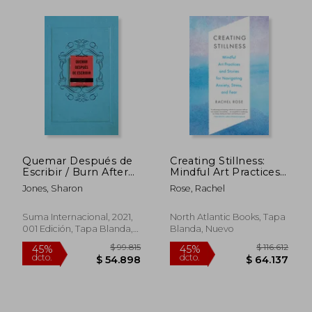
Quemar Después de
Creating Stillness:
Escribir / Burn After
Mindful Art Practices
$ 66.098
$ 116.7
Writing
and Stories for
10%
45%
Jones, Sharon
Rose, Rachel
Navigating Anxiety,
dcto.
dcto.
$ 59.488
$ 64.2
Stress, and Fear (en
Inglés)
Suma Internacional, 2021,
North Atlantic Books, Tapa
001 Edición, Tapa Blanda,
Blanda, Nuevo
Nuevo