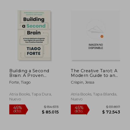
$ 128.868
$ 89.0
45%
10%
dcto.
dcto.
$ 70.877
$ 80.1
Building a Second
The Creative Tarot: A
Brain: A Proven
Modern Guide to an
Method to Organize
Inspired Life (en
Forte, Tiago
Crispin, Jessa
Your Digital Life and
Inglés)
Unlock Your Creative
Potential (en Inglés)
Atria Books, Tapa Dura,
Atria Books, Tapa Blanda,
Nuevo
Nuevo