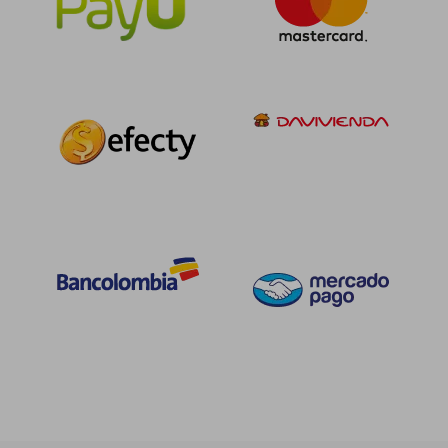
$ 154.573
$ 131.
45%
45%
dcto.
dcto.
$ 85.015
$ 72.5