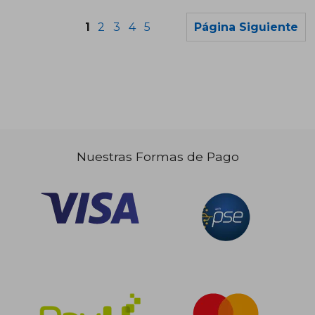
1
2
3
4
5
Página Siguiente
$ 140.883
$ 116.7
45%
45%
dcto.
dcto.
$ 77.486
$ 64.2
Nuestras Formas de Pago