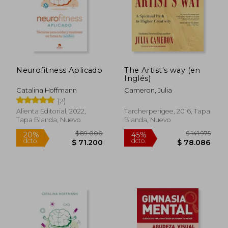
Neurofitness Aplicado
The Artist's way (en
$ 73.457
$ 125.
45%
45%
Inglés)
dcto.
dcto.
$ 40.401
$ 68.8
Catalina Hoffmann
Cameron, Julia
(2)
Alienta Editorial, 2022,
Tarcherperigee, 2016, Tapa
Tapa Blanda, Nuevo
Blanda, Nuevo