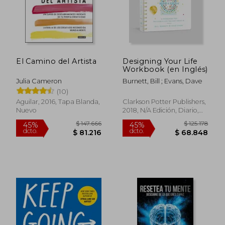
El Camino del Artista
Designing Your Life
Workbook (en Inglés)
Julia Cameron
Burnett, Bill ; Evans, Dave
(10)
Aguilar, 2016, Tapa Blanda,
Clarkson Potter Publishers,
Nuevo
2018, N/A Edición, Diario,
$ 89.000
$ 157.
20%
45%
Nuevo
dcto.
dcto.
$ 71.200
$ 86.4