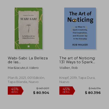
Rápido
$ 69.092
$ 155.
35%
45%
Wabi-Sabi: La Belleza
The art of Noticing:
dcto.
dcto.
$ 44.910
$ 85.7
de las
131 Ways to Spark
Imperfecciones (Plan
Creativity, Find
Mar&Iacute;A Valero
Walker, Rob
b)
Inspiration, and
Discover joy in the
Everyday (en Inglés)
Plan B, 2021, 001 Edición,
Knopf, 2019, Tapa Dura,
Tapa Blanda, Nuevo
Nuevo