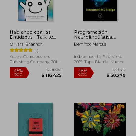
Hablando con las
Programación
Entidades - Talk to
Neurolingüística.
the Entities Spanish
Comenzando por el
O'Hara, Shannon
Deminco Marcus
Principio
(1)
Access Consciousness
Independently Published,
Publishing Company, 2018,
2019, Tapa Blanda, Nuevo
Tapa Blanda, Nuevo
$ 97.884
$ 109.0
45%
45%
dcto.
dcto.
$ 53.836
$ 59.9