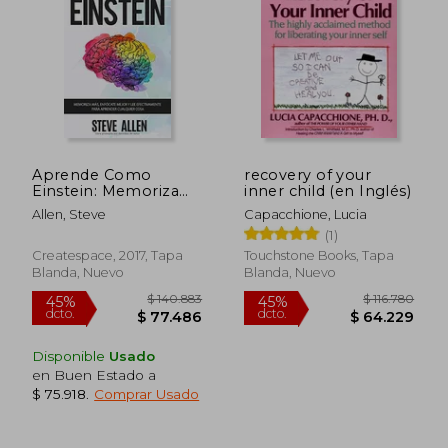
$ 128.569
$ 187.
45%
45%
dcto.
dcto.
$ 70.713
$ 103.0
Aprende Como
recovery of your
Einstein: Memoriza
inner child (en Inglés)
Más, Enfócate Mejor y
Allen, Steve
Capacchione, Lucia
lee Efectivamente
(1)
Para Aprender
Cualquier Cosa: Las
Createspace, 2017, Tapa
Touchstone Books, Tapa
Mejores Técnicas de
Blanda, Nuevo
Blanda, Nuevo
Aprendizaje
Acelerado y. Del
Pensamiento)
Disponible
Usado
en Buen Estado a
$ 75.918
.
Comprar Usado