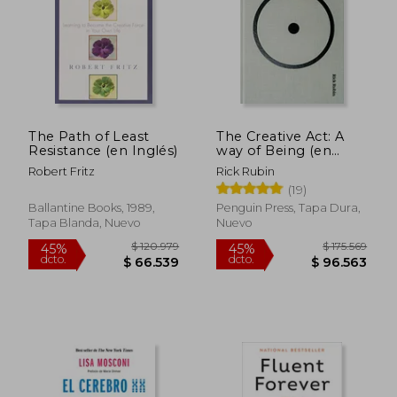
$ 97.884
$ 97.8
45%
45%
dcto.
dcto.
$ 53.836
$ 53.8
The Path of Least
The Creative Act: A
Resistance (en Inglés)
way of Being (en
Inglés)
Robert Fritz
Rick Rubin
(19)
Ballantine Books, 1989,
Penguin Press, Tapa Dura,
Tapa Blanda, Nuevo
Nuevo