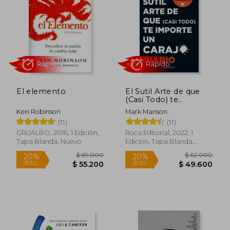
El elemento
El Sutil Arte de que
(Casi Todo) te
Importe un Carajo
Ken Robinson
Mark Manson
(DIARIO)
Rápido
Rápido
(11)
(11)
GRIJALBO, 2016, 1 Edición,
Roca Editorial, 2022, 1
Tapa Blanda, Nuevo
Edición, Tapa Blanda,
Nuevo
$ 69.000
$ 62.0
20%
20%