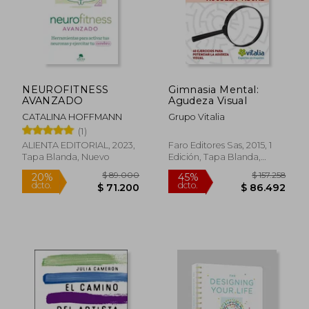
NEUROFITNESS
Gimnasia Mental:
AVANZADO
Agudeza Visual
CATALINA HOFFMANN
Grupo Vitalia
(1)
$ 89.000
$ 141.
20%
45%
dcto.
dcto.
$ 71.200
$ 78.0
ALIENTA EDITORIAL, 2023,
Faro Editores Sas, 2015, 1
Tapa Blanda, Nuevo
Edición, Tapa Blanda,
Usado