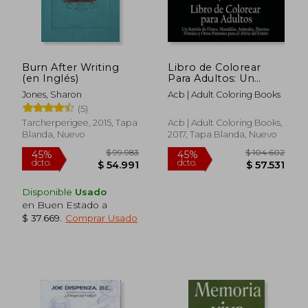
Burn After Writing
Libro de Colorear
(en Inglés)
Para Adultos: Un
Surtido de Flores,
Jones, Sharon
Acb | Adult Coloring Books
Mandalas, Animales,
(5)
Disenos Florales y
Otros Patrones Para
Tarcherperigee, 2015, Tapa
Acb | Adult Coloring Books,
el Alivio del Estres
Blanda, Nuevo
2017, Tapa Blanda, Nuevo
Disponible
Usado
en Buen Estado a
$ 37.669
.
Comprar Usado
$ 211.682
$ 91.
45%
45%
dcto.
dcto.
$ 116.425
$ 50.2