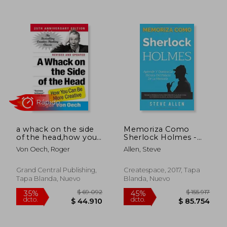
a whack on the side
Memoriza Como
of the head,how you
Sherlock Holmes -
can be more creative
Aprende la tã Cnica
Von Oech, Roger
Allen, Steve
(en Inglés)
del Palacio de la
Memoria: Tã Cnica
Probada Para
Grand Central Publishing,
Createspace, 2017, Tapa
Memorizar Cualquier
Tapa Blanda, Nuevo
Blanda, Nuevo
Cosa. No Podrã¡ S
Olvidar; Aunque
Quieras