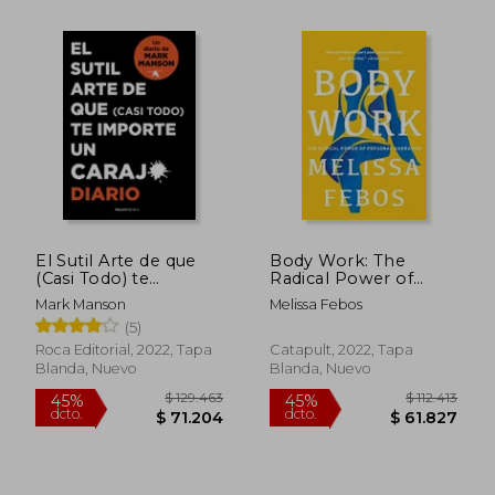
$ 90.157
$ 318.2
45%
45%
dcto.
dcto.
$ 49.586
$ 175.0
El Sutil Arte de que
Body Work: The
(Casi Todo) te
Radical Power of
Importe un Carajo.
Personal Narrative
Mark Manson
Melissa Febos
Diario
(en Inglés)
(5)
Roca Editorial, 2022, Tapa
Catapult, 2022, Tapa
Blanda, Nuevo
Blanda, Nuevo