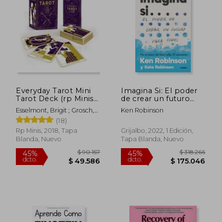
$ 124.171
$ 105.4
45%
45%
dcto.
dcto.
$ 68.294
$ 57.9
Everyday Tarot Mini
Imagina Si: El poder
Tarot Deck (rp Minis)
de crear un futuro
(en Inglés)
para todos
Esselmont, Brigit ; Grosch,
Ken Robinson
Eleanor
(18)
Rp Minis, 2018, Tapa
Grijalbo, 2022, 1 Edición,
Blanda, Nuevo
Tapa Blanda, Nuevo