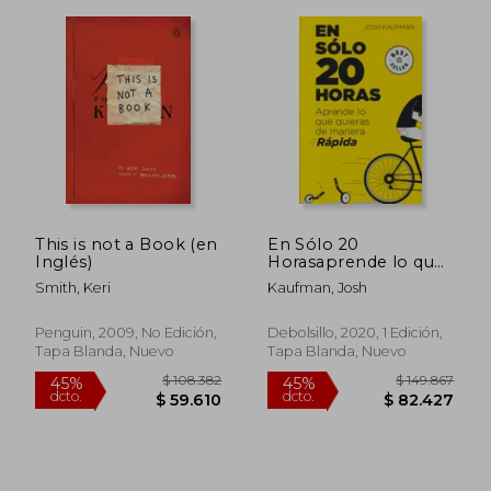
This is not a Book (en
En Sólo 20
Inglés)
Horasaprende lo que
Quieras de Manera
Smith, Keri
Kaufman, Josh
Rápida
$ 147.097
$ 146.1
Penguin, 2009, No Edición,
Debolsillo, 2020, 1 Edición,
45%
45%
dcto.
dcto.
Tapa Blanda, Nuevo
Tapa Blanda, Nuevo
$ 80.904
$ 80.3