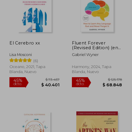
$ 120.979
$ 175.5
45%
45%
dcto.
dcto.
$ 66.539
$ 96.5
El Cerebro xx
Fluent Forever
(Revised Edition) (en
Inglés)
Lisa Mosconi
Gabriel Wyner
(6)
Oceano, 2021, Tapa
Harmony, 2024, Tapa
Blanda, Nuevo
Blanda, Nuevo