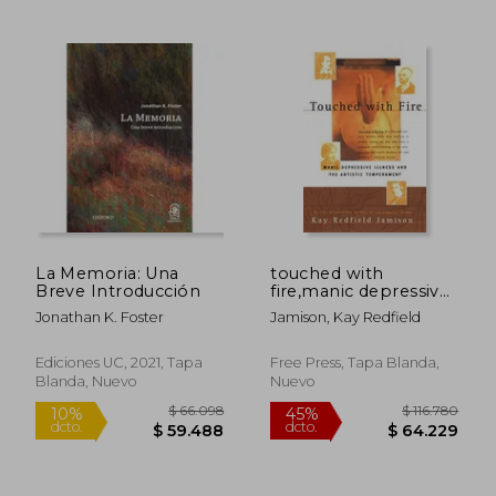
$ 268.365
$ 72.7
45%
45%
dcto.
dcto.
$ 147.601
$ 39.9
La Memoria: Una
touched with
Breve Introducción
fire,manic depressive
illness and the artistic
Jonathan K. Foster
Jamison, Kay Redfield
temperament (en
Inglés)
Ediciones UC, 2021, Tapa
Free Press, Tapa Blanda,
Blanda, Nuevo
Nuevo