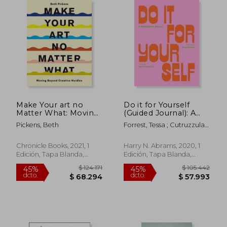
Make Your art no
Do it for Yourself
Matter What: Moving
(Guided Journal): A
Beyond Creative
Motivational Journal
Pickens, Beth
Forrest, Tessa ; Cutruzzula,
Hurdles (en Inglés)
(Start Before You’Re
Kara
Ready) (en Inglés)
Chronicle Books, 2021, 1
Harry N. Abrams, 2020, 1
Edición, Tapa Blanda,
Edición, Tapa Blanda,
Nuevo
Nuevo
$ 108.382
$ 149.8
45%
45%
dcto.
dcto.
$ 59.610
$ 82.4