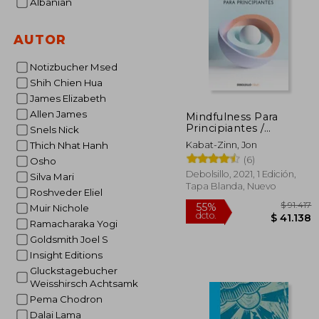
Albanian
AUTOR
Notizbucher Msed
Shih Chien Hua
James Elizabeth
Allen James
Mindfulness Para
Principiantes /
Snels Nick
Mindfulness for
Kabat-Zinn, Jon
Thich Nhat Hanh
Beginners
(6)
Osho
Debolsillo, 2021, 1 Edición,
Silva Mari
Tapa Blanda, Nuevo
Roshveder Eliel
Muir Nichole
Ramacharaka Yogi
Goldsmith Joel S
Insight Editions
Gluckstagebucher
Weisshirsch Achtsamk
Pema Chodron
Dalai Lama