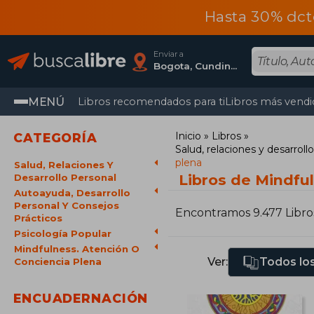
Hasta 30% dct
Enviar a
Bogota, Cundinamarca
MENÚ
Libros recomendados para ti
Libros más vendi
Inicio
Libros
CATEGORÍA
Salud, relaciones y desarroll
plena
Salud, Relaciones Y
Libros de Mindfu
Desarrollo Personal
Autoayuda, Desarrollo
Personal Y Consejos
Encontramos 9.477 Libro
Prácticos
Psicología Popular
Mindfulness. Atención O
Ver:
Todos los
Conciencia Plena
ENCUADERNACIÓN