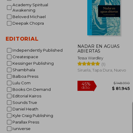
Academy Spiritual
$
55%
Awakening
dcto.
$ 4
Beloved Michael
Deepak Chopra
EDITORIAL
NADAR EN AGUAS
Independently Published
ABIERTAS
Createspace
Tessa Wardley
Kessinger Publishing
(1)
Shambhala
Siruela, Tapa Dura, Nuevo
Balboa Press
Lulu Com
Books On Demand
Editorial Kairos
Sounds True
Daniel Heath
Kyle Craig Publishing
Parallax Press
Iuniverse