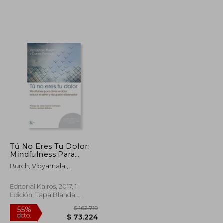
$ 143.412
$ 120.811
55%
dcto.
$ 78.876
$ 54.365
Tú No Eres Tu Dolor:
Mindfulness Para
Aliviar El Dolor,
Burch, Vidyamala ;
Reducir El Estrés Y
Penman, Danny
Recuperar El
Bienestar
Editorial Kairos, 2017, 1
Edición, Tapa Blanda,
Nuevo