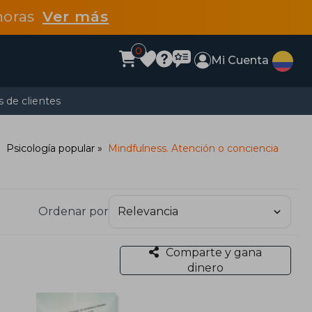
 horas
Ver más
0
Mi Cuenta
 de clientes
Psicología popular
Mindfulness. Atención o conciencia
Ordenar por
Comparte y gana
dinero