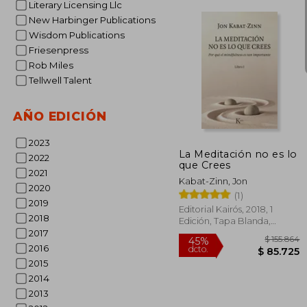
Literary Licensing Llc
New Harbinger Publications
Wisdom Publications
$ 1
45%
Friesenpress
dcto.
$ 8
Rob Miles
Tellwell Talent
AÑO EDICIÓN
2023
La Meditación no es lo
2022
que Crees
2021
Kabat-Zinn, Jon
2020
(1)
2019
Editorial Kairós, 2018, 1
2018
Edición, Tapa Blanda,
Nuevo
2017
2016
2015
2014
2013