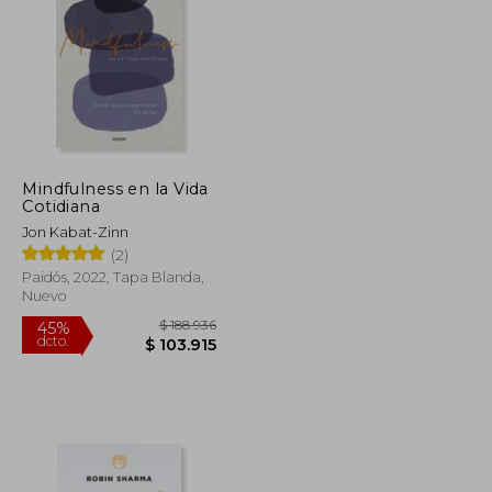
Mindfulness en la Vida
Cotidiana
Jon Kabat-Zinn
(2)
Paidós, 2022, Tapa Blanda,
Nuevo
$ 191.725
$ 188.936
45%
dcto.
$ 105.449
$ 103.915