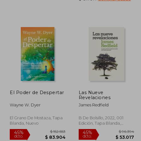
155.864
$ 112.531
45%
45%
dcto.
dcto.
5.725
$ 61.892
El Poder de Despertar
Las Nueve
Revelaciones
Wayne W. Dyer
James Redfield
El Grano De Mostaza, Tapa
B De Bolsillo, 2022, 001
Blanda, Nuevo
Edición, Tapa Blanda,
Nuevo