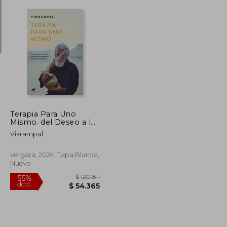
$ 199.097
$ 79.000
6%
dcto.
$ 109.503
$ 74.260
Terapia Para Uno
Mismo. del Deseo a la
Acción: 42 Kriyas de
Vikrampal
Kundalini Yoga Y 11
Con Gong / Self-
Therapy
Vergara, 2024, Tapa Blanda,
Nuevo