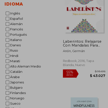
IDIOMA
Inglés
Español
Alemán
Francés
Portugués
Italiano
Laberintos: Relajarse
Con Mandalas Para
Danes
Colorear
Ruso
Anón, Germán
Hindi
Redbook, 2016, Tapa
Marati
Blanda, Nuevo
Alto Aleman Medio
Catalán
Árabe
Japones
Bulgaro
Finlandes
Noruego
$
Sueco
55%
dcto.
$ 4