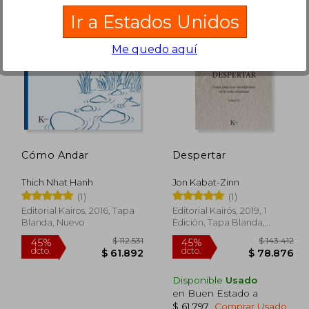
Ir a Estados Unidos
48.990
$ 161.940
45%
45%
Me quedo aquí
dcto.
dcto.
1.945
$ 89.067
Cómo Andar
Despertar
Thich Nhat Hanh
Jon Kabat-Zinn
(1)
(1)
Editorial Kairos, 2016, Tapa
Editorial Kairós, 2019, 1
Blanda, Nuevo
Edición, Tapa Blanda,
Nuevo
Disponible
Usado
en Buen Estado a
$ 61.797
.
Comprar Usado