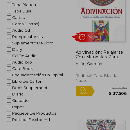
Tapa Blanda
Tapa Dura
Cartas
Cards (Cartas)
Audio Cd
Rompecabezas
Suplemento De Libro
Diary
Adivinación: Relajarse
Rápido
Cd De Audio
Con Mandalas Para
Colorear
Audiolibro
Anón, Germán
Card Book
Encuadernación En Espiral
Redbook, Tapa Blanda,
Nuevo
Libro De Cartón
Book Supplement
Diario
Grapado
Paper
$ 
6%
Paquete De Productos
dcto.
$ 3
Portada Flexibound