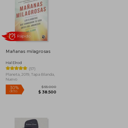
Mañanas milagrosas
Rápido
Hal Elrod
(57)
Planeta, 2019, Tapa Blanda,
Nuevo
$ 34.000
$ 55.000
30%
dcto.
$ 31.960
$ 38.500