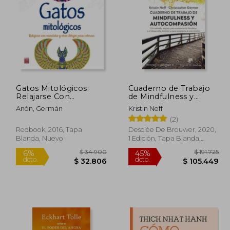
Gatos Mitológicos:
Cuaderno de Trabajo
Relajarse Con
de Mindfulness y
Mandalas Para
Autocompasión. Un
Anón, Germán
Kristin Neff
Colorear
Método Seguro Para
(2)
Aumentar la Fortaleza
y el Desarrollo Interior
Redbook, 2016, Tapa
Desclée De Brouwer, 2020,
y Para Aceptarse a
Blanda, Nuevo
1 Edición, Tapa Blanda,
uno Mismo
Nuevo
 95.616
$ 34.900
6%
45%
dcto.
dcto.
3.027
$ 32.806