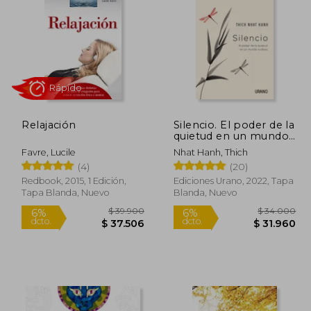
Relajación
Silencio. El poder de la
Rápido
quietud en un mundo
ruidoso
Favre, Lucile
Nhat Hanh, Thich
(4)
(20)
Redbook, 2015, 1 Edición,
Ediciones Urano, 2022, Tapa
Tapa Blanda, Nuevo
Blanda, Nuevo
39.900
$ 39.900
6%
6%
dcto.
dcto.
7.506
$ 37.506