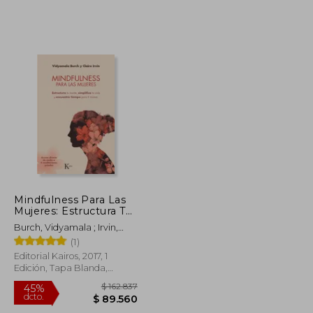
Mindfulness Para Las
Mujeres: Estructura Tu
$ 96.394
$ 162.719
55%
Mente, Simplifica Tu
Burch, Vidyamala ; Irvin,
dcto.
Vida Y Encuentra
$ 53.017
$ 73.224
Claire
(1)
Tiempo Para Ti Misma
Editorial Kairos, 2017, 1
Edición, Tapa Blanda,
Nuevo