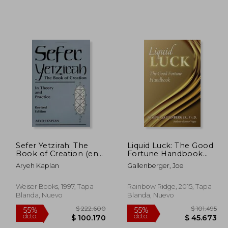
Sefer Yetzirah: The
Liquid Luck: The Good
Book of Creation (en
Fortune Handbook
08.214
$ 152.553
45%
45%
Inglés)
(en Inglés)
Aryeh Kaplan
Gallenberger, Joe
dcto.
dcto.
8.696
$ 83.904
Weiser Books, 1997, Tapa
Rainbow Ridge, 2015, Tapa
Blanda, Nuevo
Blanda, Nuevo