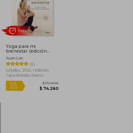
$ 112.531
$ 108.214
55%
dcto.
$ 61.892
$ 48.696
Yoga para mi
bienestar (edición
actualizada). Rutinas de
Xuan Lan
alimentación,
(9)
meditación y yoga
Grijalbo, 2022, 1 Edición,
Tapa Blanda, Nuevo
Rápido