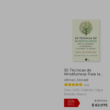
50 Técnicas de
Mindfulness Para la
$ 1
55%
Ansiedad, la
Altman, Donald
dcto.
Depresión, el Estrés y
$ 4
(16)
el Dolor: Mindfulness
Como Terapia
Sirio, 2019, 1 Edición, Tapa
Blanda, Nuevo