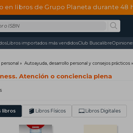
o en libros de Grupo Planeta durante 48
dos
Libros importados más vendidos
Club Buscalibre
Opiniones
o personal
Autoayuda, desarrollo personal y consejos prácticos
lness. Atención o conciencia plena
s
 libros
Libros Físicos
Libros Digitales