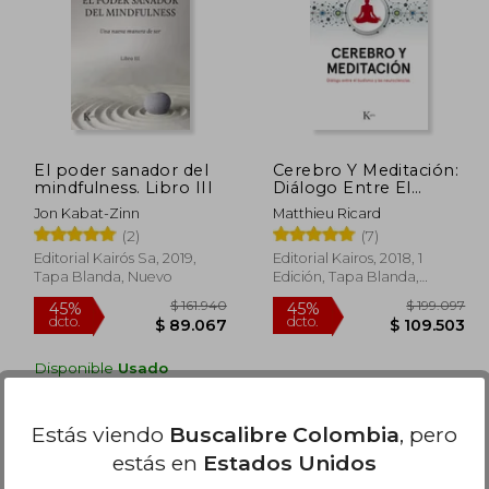
 91.417
$ 113.128
45%
45%
dcto.
dcto.
1.138
$ 62.221
El poder sanador del
Cerebro Y Meditación:
mindfulness. Libro III
Diálogo Entre El
Budismo Y Las
Jon Kabat-Zinn
Matthieu Ricard
Neurociencias
(2)
(7)
Editorial Kairós Sa, 2019,
Editorial Kairos, 2018, 1
Tapa Blanda, Nuevo
Edición, Tapa Blanda,
Nuevo
Disponible
Usado
en Buen Estado a
$ 68.693
.
Comprar Usado
Estás viendo
Buscalibre Colombia
, pero
estás en
Estados Unidos