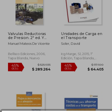
$ 156.660
$ 93.0
45%
45%
dcto.
dcto.
$ 86.163
$ 51.1
Valvulas Reductoras
Unidades de Carga en
de Presion. 2ª ed. Y
el Transporte
Errores y Fallos en las
Manuel Mateos De Vicente
Soler, David
Instalaciones de
Valvulas Reductoras
de Presion (Son 2
Bellisco Ediciones, 2006,
Icg Marge, Sl, 2015, 1ª
Libros- no se Venden
Tapa Blanda, Nuevo
Edición, Tapa Blanda,
por Separado)
Nuevo