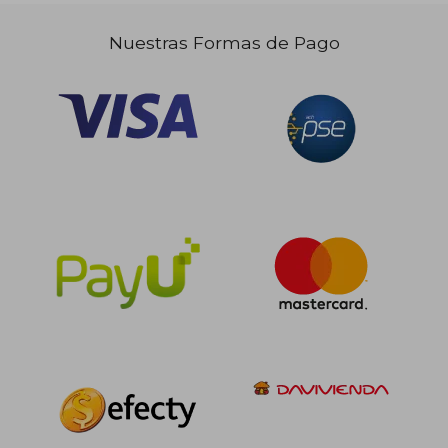
Nuestras Formas de Pago
$ 187.243
45%
dcto.
$ 102.983