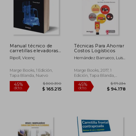
Manual técnico de
Técnicas Para Ahorrar
carretillas elevadoras:
Costos Logísticos
2 (GESTIONA)
Ripoll, Vicenç
Hernández Barrueco, Luis
Carlos
Marge Books, 1 Edición,
Marge Books, 2017, 1
Tapa Blanda, Nuevo
Edición, Tapa Blanda,
Nuevo