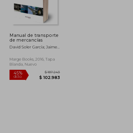
Manual de transporte
$ 123.115
$ 120.1
45%
45%
de mercancías
dcto.
dcto.
$ 67.713
$ 66.0
David Soler García; Jaime
Mira Galiana
Marge Books, 2016, Tapa
Blanda, Nuevo