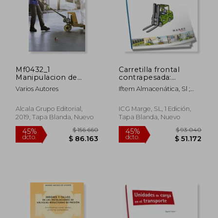
$ 300.390
$ 171.2
45%
45%
dcto.
dcto.
$ 165.215
$ 94.1
Mf0432_1
Carretilla frontal
Manipulacion de
contrapesada:
Cargas con Carretillas
Normas de uso y
Varios Autores
Iftem Almacenática, Sl ;
Elevadoras
seguridad (Biblioteca
Soler, David
de logística)
Alcala Grupo Editorial,
ICG Marge, SL, 1 Edición,
2019, Tapa Blanda, Nuevo
Tapa Blanda, Nuevo