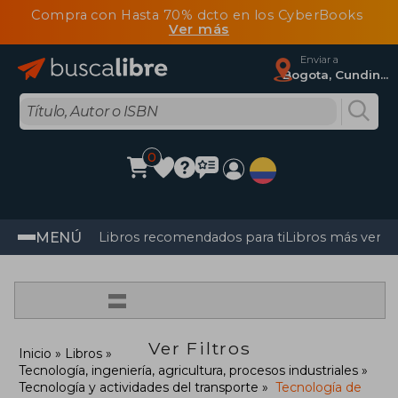
Compra con Hasta 70% dcto en los CyberBooks
Ver más
Enviar a
Bogota, Cundinamarca
0
MENÚ
Libros recomendados para ti
Libros más vendi
=
Ver Filtros
Inicio
Libros
Tecnología, ingeniería, agricultura, procesos industriales
Tecnología y actividades del transporte
Tecnología de