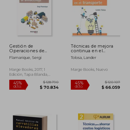
Gestión de
Técnicas de mejora
Operaciones de
continua en el
Almacenaje
transporte (Biblioteca
Flamarique, Sergi
Tolosa, Lander
de logística) (Spanish
Edition)
Marge Books, 2017, 1
Marge Books, Nuevo
Edición, Tapa Blanda,
Nuevo
$ 128.790
$ 120.1
45%
45%
dcto.
dcto.
$ 70.834
$ 66.0