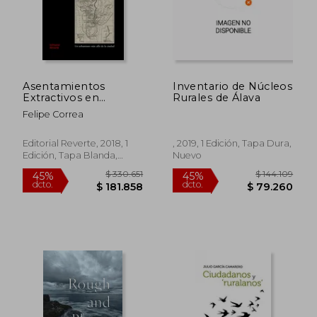
Asentamientos
Inventario de Núcleos
Extractivos en
Rurales de Álava
América del sur
Felipe Correa
Editorial Reverte, 2018, 1
, 2019, 1 Edición, Tapa Dura,
Edición, Tapa Blanda,
Nuevo
Nuevo
$ 330.651
$ 144.1
45%
45%
dcto.
dcto.
$ 181.858
$ 79.2