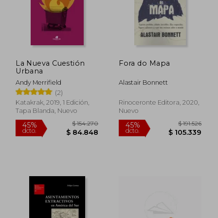
La Nueva Cuestión
Fora do Mapa
Urbana
Andy Merrifield
Alastair Bonnett
(2)
Katakrak, 2019, 1 Edición,
Rinoceronte Editora, 2020,
Tapa Blanda, Nuevo
Nuevo
$ 154.270
$ 191.
45%
45%
dcto.
dcto.
$ 84.848
$ 105.3