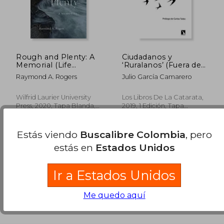
Rough and Plenty: A
Ciudadanos y
Memorial (Life
‘Ruralanos’ (Fuera de
Writing) (en Inglés)
Colección)
Raymond A. Rogers
Julio García Camarero
Wilfrid Laurier University
Los Libros De La Catarata,
Press, 2020, Tapa Blanda,
2019, 1 Edición, Tapa
Nuevo
Blanda, Nuevo
Estás viendo
Buscalibre Colombia
, pero
estás en
Estados Unidos
Ir a Estados Unidos
Me quedo aquí