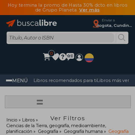
Hoy termina la promo de Hasta 30% dcto en libros
de Grupo Planeta
Ver más
Enviar a
Bogota, Cundinamarca
0
MENÚ
Libros recomendados para ti
Libros más vendi
=
Ver Filtros
Inicio
Libros
Ciencias de la Tierra, geografía, medioambiente,
planificación
Geografía
Geografía humana
Geografía