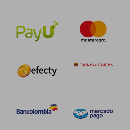
$ 173.469
$ 398.6
55%
55%
dcto.
dcto.
$ 78.061
$ 179.3