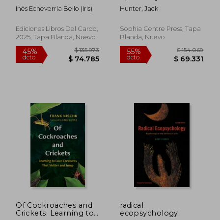
naturaleza de Iris
Introduction (en
Inés Echeverría Bello (Iris)
Hunter, Jack
Inglés)
Ediciones Libros Del Cardo,
Sophia Centre Press, Tapa
2025, Tapa Blanda, Nuevo
Blanda, Nuevo
$ 87.386
$ 120.
55%
55%
dcto.
dcto.
$ 39.323
$ 54.3
Of Cockroaches and
radical
Crickets: Learning to
ecopsychology