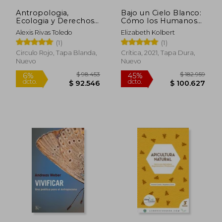
Antropologia,
Bajo un Cielo Blanco:
Ecologia y Derechos
Cómo los Humanos
Humanos. Los
Estamos Creando la
Alexis Rivas Toledo
Elizabeth Kolbert
Pueblos Indigenas a
Naturaleza del Futuro
(1)
(1)
Islados del Amazonas.
(Drakontos)
Los Ultimos Grupos
Circulo Rojo, Tapa Blanda,
Crítica, 2021, Tapa Dura,
de Yasuni.
Nuevo
Nuevo
$ 162.438
$ 55.0
45%
6%
dcto.
dcto.
$ 89.341
$ 51.7