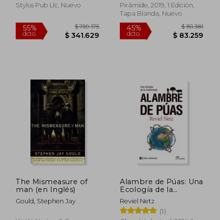
Stylus Pub Llc, Nuevo
Pirámide, 2019, 1 Edición,
Tapa Blanda, Nuevo
$ 98.428
$ 156.9
45%
45%
dcto.
dcto.
$ 54.135
$ 86.3
The Mismeasure of
Alambre de Púas: Una
man (en Inglés)
Ecología de la
Modernidad
Gould, Stephen Jay
Reviel Netz
(1)