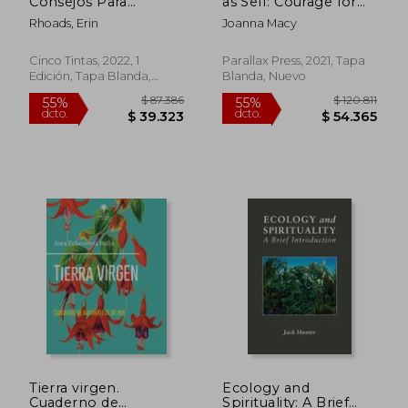
Consejos Para
as Self: Courage for
Reducir, Reutilizar y
Global Justice and
Rhoads, Erin
Joanna Macy
Reciclar
Ecological Renewal
(en Inglés)
Cinco Tintas, 2022, 1
Parallax Press, 2021, Tapa
Edición, Tapa Blanda,
Blanda, Nuevo
Nuevo
$ 90.157
$ 170.8
55%
45%
dcto.
dcto.
$ 40.571
$ 93.9
Tierra virgen.
Ecology and
Cuaderno de
Spirituality: A Brief