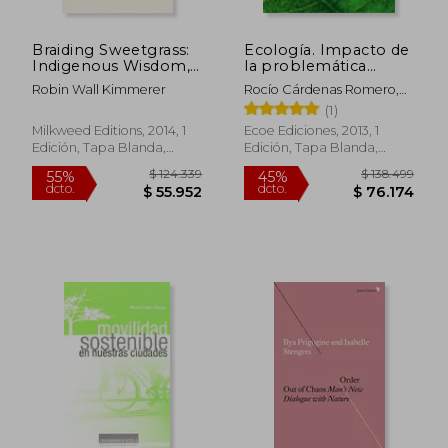
$ 115.803
$ 204.0
45%
45%
dcto.
dcto.
$ 63.692
$ 112.2
Braiding Sweetgrass:
Ecología. Impacto de
Indigenous Wisdom,
la problemática
Scientific Knowledge
ambiental actual
Robin Wall Kimmerer
Rocío Cárdenas Romero,
and the Teachings of
sobre la salud y el
Manuel Erazo
(1)
Plants (en Inglés)
ambiente
Milkweed Editions, 2014, 1
Ecoe Ediciones, 2013, 1
Edición, Tapa Blanda,
Edición, Tapa Blanda,
Nuevo
Nuevo