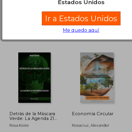
Estados Unidos
(1)
Picador, 2015, Tapa Blanda,
Cable A Tierra, 2015, Tapa
Usado
Blanda, Nuevo
$ 125.879
$ 839.3
45%
45%
Ir a Estados Unidos
dcto.
dcto.
$ 69.234
$ 461.6
Me quedo aquí
Detrás de la Máscara
Economía Circular
Verde: La Agenda 21
Desenmascarada
Rosa Koire
Rosacruz, Alexander