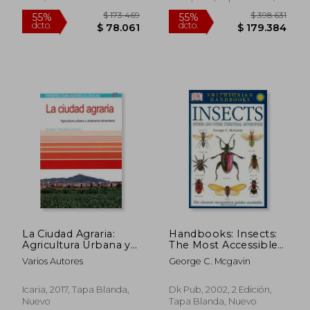
Nuevo
$ 95.000
$ 157.4
6%
45%
dcto.
dcto.
$ 89.300
$ 86.6
La Ciudad Agraria:
Handbooks: Insects:
Agricultura Urbana y
The Most Accessible
Soberanía
Recognition Guide
Varios Autores
George C. Mcgavin
Alimentaria
(Smithsonian
(Perspectivas
Handbooks) (en
Agroecológicas)
Inglés)
Icaria, 2017, Tapa Blanda,
Dk Pub, 2002, 2 Edición,
Nuevo
Tapa Blanda, Nuevo