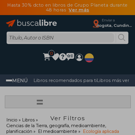
Hasta 30% dcto en libros de Grupo Planeta durante
48 horas
Ver más
Enviar a
Bogota, Cundinamarca
0
MENÚ
Libros recomendados para ti
Libros más vendi
=
Ver Filtros
Inicio
Libros
Ciencias de la Tierra, geografía, medioambiente,
planificación
El medioambiente
Ecología aplicada