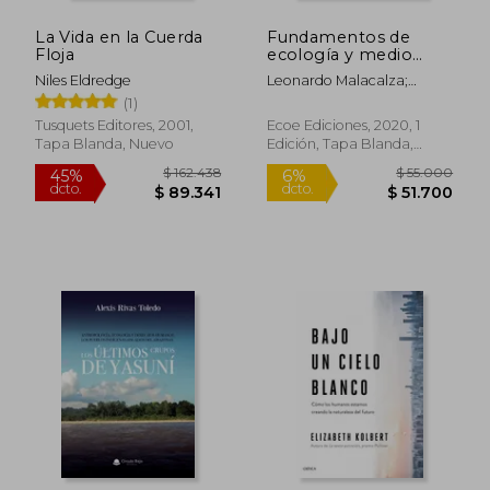
La Vida en la Cuerda
Fundamentos de
Floja
ecología y medio
ambiente
Niles Eldredge
Leonardo Malacalza;
$ 144.109
$ 202.1
45%
55%
Fernando Roberto Momo;
(1)
dcto.
dcto.
$ 79.260
$ 90.9
Carlos Eduardo Coviella
Tusquets Editores, 2001,
Ecoe Ediciones, 2020, 1
Tapa Blanda, Nuevo
Edición, Tapa Blanda,
Nuevo