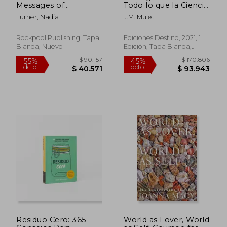
Messages of
Todo lo que la Ciencia
Enchantment (en
Dice que Puedes
Turner, Nadia
J.M. Mulet
Inglés)
Hacer Para Conservar
el Planeta y los
Ecologistas no te
Rockpool Publishing, Tapa
Ediciones Destino, 2021, 1
Dirán Nunca
Blanda, Nuevo
Edición, Tapa Blanda,
Nuevo
$ 137.776
$ 154.4
55%
55%
dcto.
dcto.
$ 61.999
$ 69.5
Residuo Cero: 365
World as Lover, World