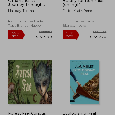
Otherlands: A
Botany for Dummies
Journey Through
(en Inglés)
Earth's Extinct Worlds
Halliday, Thomas
Fester Kratz, Rene
(en Inglés)
Random House Trade,
For Dummies, Tapa
Tapa Blanda, Nuevo
Blanda, Nuevo
$ 83.941
$ 187.
45%
45%
dcto.
dcto.
$ 46.168
$ 103.2
Forest Fae: Curious
Ecologismo Real: