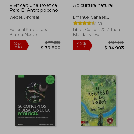
Vivificar: Una Poética
Apicultura natural
Para El Antropoceno
Weber, Andreas
Emanuel Canales,
Magdalena Cortés
(7)
Editorial Kairos, Tapa
Libros Cóndor, 2017, Tapa
Blanda, Nuevo
Blanda, Nuevo
$ 98.453
$ 182.9
6%
45%
dcto.
dcto.
$ 92.546
$ 100.6