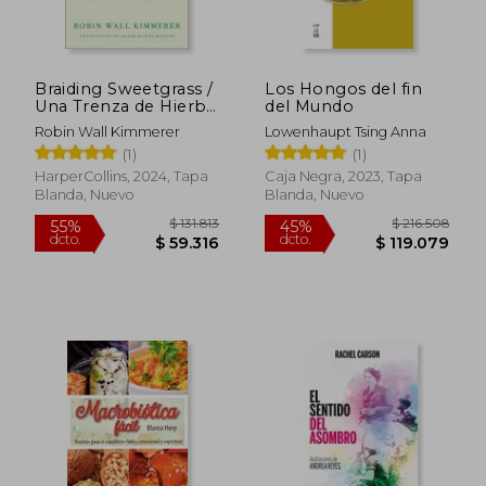
Braiding Sweetgrass /
Los Hongos del fin
Una Trenza de Hierba
del Mundo
Sagrada (Spanish
Robin Wall Kimmerer
Lowenhaupt Tsing Anna
Edition)
(1)
(1)
HarperCollins, 2024, Tapa
Caja Negra, 2023, Tapa
Blanda, Nuevo
Blanda, Nuevo
$ 131.813
$ 216.5
55%
45%
dcto.
dcto.
$ 59.316
$ 119.0