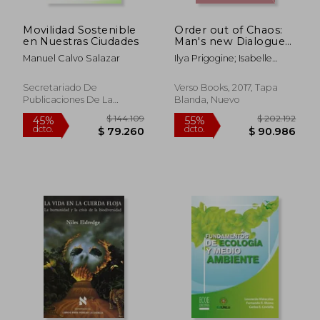
Movilidad Sostenible
Order out of Chaos:
$ 124.339
$ 138.4
55%
45%
en Nuestras Ciudades
Man's new Dialogue
dcto.
dcto.
$ 55.952
$ 76.1
With Nature (Radical
Manuel Calvo Salazar
Ilya Prigogine; Isabelle
Thinkers) (en Inglés)
Stengers
Secretariado De
Verso Books, 2017, Tapa
Publicaciones De La
Blanda, Nuevo
Universidad De Sevilla,
2013, 1 Edición, Tapa
Blanda, Nuevo