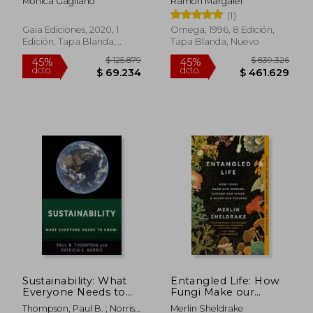
Monica Gagliano
Ramón Margalef
(1)
Gaia Ediciones, 2020, 1
Omega, 1996, 8 Edición,
Edición, Tapa Blanda,
Tapa Blanda, Nuevo
Nuevo
Sustainability: What
Entangled Life: How
Everyone Needs to
Fungi Make our
Know® (en Inglés)
Worlds, Change our
Thompson, Paul B. ; Norris,
Merlin Sheldrake