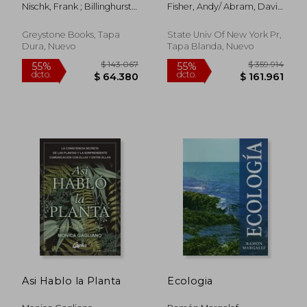
Love Creatures That
Nischk, Frank ; Billinghurst,
Fisher, Andy/ Abram, David
Skitter and Jump (en
Jane ; Safina, Carl
(frw)
Inglés)
Greystone Books, Tapa
State Univ Of New York Pr,
Dura, Nuevo
Tapa Blanda, Nuevo
Asi Hablo la Planta
Ecologia
$ 135.973
$ 154.0
45%
55%
dcto.
dcto.
$ 74.785
$ 69.3