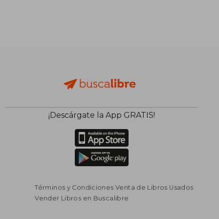
¡Descárgate la App GRATIS!
Términos y Condiciones Venta de Libros Usados
Vender Libros en Buscalibre
$ 151.281
$ 146.1
45%
55%
dcto.
dcto.
$ 83.205
$ 65.7