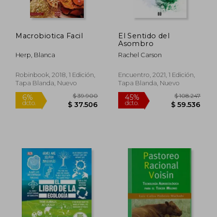
Macrobiotica Facil
El Sentido del
Asombro
Herp, Blanca
Rachel Carson
Robinbook, 2018, 1 Edición,
Encuentro, 2021, 1 Edición,
Tapa Blanda, Nuevo
Tapa Blanda, Nuevo
$ 39.900
$ 108.2
6%
45%
dcto.
dcto.
$ 37.506
$ 59.5