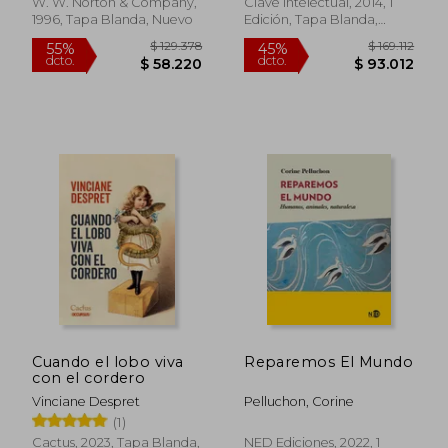
W. W. Norton & Company,
Clave Intelectual, 2014, 1
1996, Tapa Blanda, Nuevo
Edición, Tapa Blanda,
Nuevo
$ 182.288
$ 115.
55%
55%
dcto.
dcto.
$ 82.029
$ 51.7
Cuando el lobo viva
Reparemos El Mundo
con el cordero
Vinciane Despret
Pelluchon, Corine
(1)
Cactus, 2023, Tapa Blanda,
NED Ediciones, 2022, 1