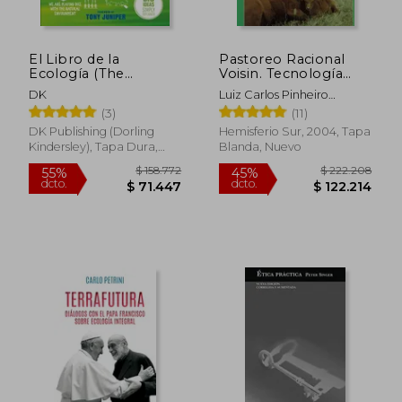
El Libro de la
Pastoreo Racional
Ecología (The
Voisin. Tecnología
Ecology Book)
Agroecológica Para el
DK
Luiz Carlos Pinheiro
Tercer Milenio
Machado
(3)
(11)
DK Publishing (Dorling
Hemisferio Sur, 2004, Tapa
Kindersley), Tapa Dura,
Blanda, Nuevo
Nuevo
$ 158.772
$ 222.2
55%
45%
dcto.
dcto.
$ 71.447
$ 122.2