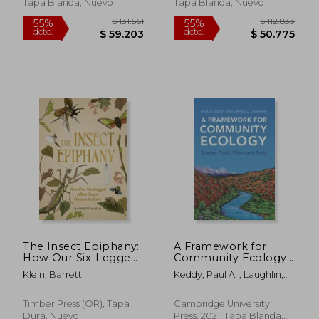
Inglés)
Tapa Blanda, Nuevo
Tapa Blanda, Nuevo
$ 129.378
$ 169.
55%
45%
dcto.
dcto.
$ 58.220
$ 93.0
The Insect Epiphany:
A Framework for
How Our Six-Legged
Community Ecology:
Allies Shape Human
Species Pools, Filters
Klein, Barrett
Keddy, Paul A. ; Laughlin,
Culture (en Inglés)
and Traits (en Inglés)
Daniel C.
Timber Press (OR), Tapa
Cambridge University
Dura, Nuevo
Press, 2021, Tapa Blanda,