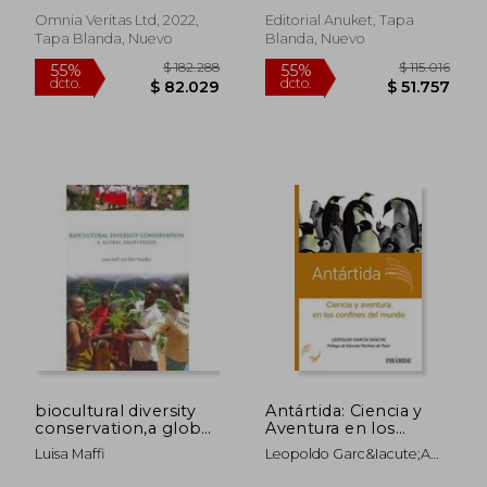
Omnia Veritas Ltd, 2022,
Editorial Anuket, Tapa
Tapa Blanda, Nuevo
Blanda, Nuevo
$ 132.821
$ 125.
55%
55%
dcto.
dcto.
$ 59.769
$ 56.3
biocultural diversity
Antártida: Ciencia y
conservation,a global
Aventura en los
sourc
Confines del Mundo
Luisa Maffi
Leopoldo Garc&Iacute;A
(Ciencia Hoy)
Sancho