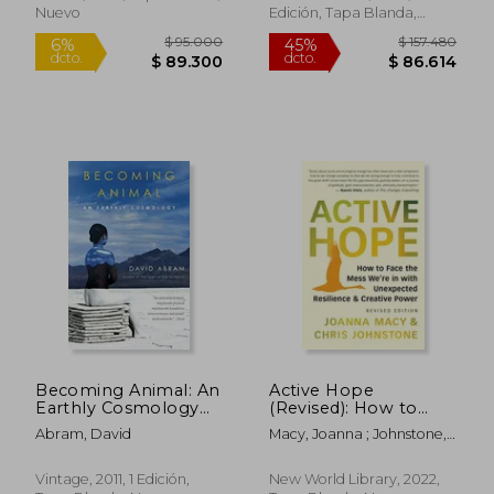
Nuevo
Edición, Tapa Blanda,
Nuevo
$ 759.175
$ 151.
55%
45%
dcto.
dcto.
$ 341.629
$ 83.2
Becoming Animal: An
Active Hope
Earthly Cosmology
(Revised): How to
(en Inglés)
Face the Mess We’Re
Abram, David
Macy, Joanna ; Johnstone,
in With Unexpected
Chris
Resilience and
Creative Power (en
Vintage, 2011, 1 Edición,
New World Library, 2022,