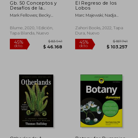
Gb. 50 Conceptos y
El Regreso de los
Desafíos de la
Lobos
Ecología: Diversidad,
Mark Fellowes; Becky
Marc Majewski; Nadja
Procesos, Patrones y
Thomas
Belhadj
Procesos
Blume, 2020, 1 Edición,
Zahori Books, 2022, Tapa
Tapa Blanda, Nuevo
Dura, Nuevo
$ 177.333
$ 154.3
55%
45%
dcto.
dcto.
$ 79.800
$ 84.9