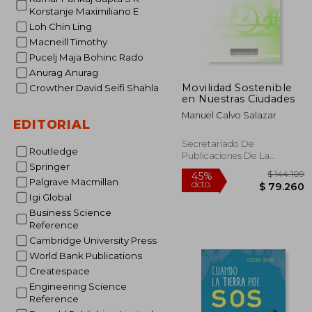
Korstanje Maximiliano E
Loh Chin Ling
Macneill Timothy
Pucelj Maja Bohinc Rado
Anurag Anurag
Movilidad Sostenible
Crowther David Seifi Shahla
en Nuestras Ciudades
Manuel Calvo Salazar
EDITORIAL
Secretariado De
Routledge
Publicaciones De La
Springer
Universidad De Sevilla, 2013,
1 Edición, Tapa Blanda,
Palgrave Macmillan
Nuevo
Igi Global
Business Science
Reference
Cambridge University Press
World Bank Publications
Createspace
Engineering Science
$ 1
45%
Reference
dcto.
$ 7