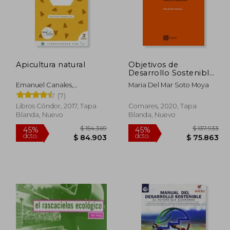
Apicultura natural
Objetivos de
Desarrollo Sostenible
y Economía Circular
Emanuel Canales,
Maria Del Mar Soto Moya
Magdalena Cortés
(7)
Libros Cóndor, 2017, Tapa
Comares, 2020, Tapa
Blanda, Nuevo
Blanda, Nuevo
44.109
$ 154.369
45%
45%
dcto.
dcto.
9.260
$ 84.903