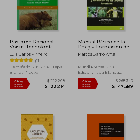
Pastoreo Racional
Manual Básico de la
Voisin. Tecnología
Poda y Formación de
Agroecológica Para el
los Árboles Forestales
Luiz Carlos Pinheiro
Marcos Barrio Anta
Tercer Milenio
Machado
(11)
Hemisferio Sur, 2004, Tapa
Mundi Prensa, 2009, 1
Blanda, Nuevo
Edición, Tapa Blanda,
Nuevo
60.768
$ 222.208
45%
45%
dcto.
dcto.
8.422
$ 122.214