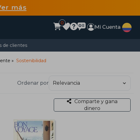
Ver más
0
Mi Cuenta
 de clientes
iente
Sostenibilidad
Ordenar por
Comparte y gana
dinero