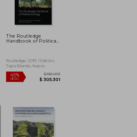
The Routledge
Handbook of Political
Ecology (Routledge
International
Handbooks) (en
Inglés)
Routledge, 2019, 1 Edición,
Tapa Blanda, Nuevo