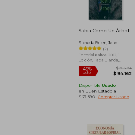
$ 
45%
dcto.
$ 8
Sabia Como Un Árbol
Shinoda Bolen, Jean
(2)
Editorial Kairos, 2012, 1
Edición, Tapa Blanda,
Nuevo
Disponible
Usado
en Buen Estado a
$ 71.690
.
Comprar Usado