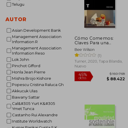
Telugu
AUTOR
Asian Development Bank
Management Association
Cómo Comemos:
Information R
Claves Para una
Alimentación
Management Association
Bee Wilson
Equilibrada y
Information Reso
(1)
Sostenible (Noema)
Lok John
Turner, 2020, Tapa Blanda,
Pinchot Gifford
Nuevo
Honla Jean Pierre
Mishra Brojo Kishore
Popescu Cristina Raluca Gh
Akkucuk Ulas
Bawany Sattar
Cal&#305 Yurt K&#305
Ymet Tunca
$ 1
45%
dcto.
Castanho Rui Alexandre
$ 8
Institute Worldwatch
Kumar Pankaj Gupta S K