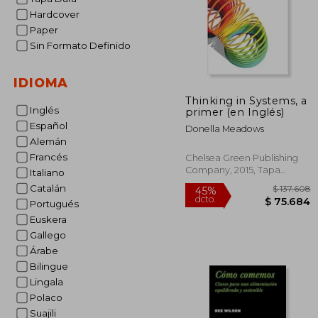
Hardcover
Paper
Sin Formato Definido
IDIOMA
Thinking in Systems, a
Inglés
primer (en Inglés)
Español
Donella Meadows
Alemán
Francés
Chelsea Green Publishing
Company, 2015, Tapa
Italiano
Blanda, Nuevo
Catalán
Portugués
Euskera
Gallego
$ 1
45%
Árabe
dcto.
$ 7
Bilingue
Lingala
Polaco
Suajili