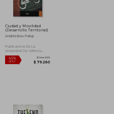
$ 132.821
$ 268.628
45%
dcto.
$ 73.052
$ 147.746
Ciudad y Movilidad
(Desarrollo Territorial)
Andrés Boix Palop
Publicacions De La
Universitat De València,
2014, 1 Edición, Tapa Blanda,
Nuevo