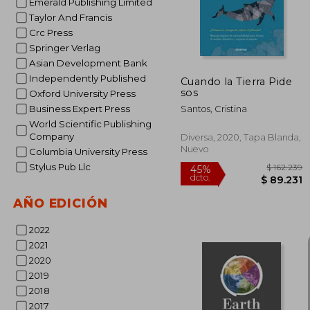
Emerald Publishing Limited
Taylor And Francis
Crc Press
Springer Verlag
Asian Development Bank
Independently Published
Cuando la Tierra Pide
sos
Oxford University Press
Business Expert Press
Santos, Cristina
World Scientific Publishing
Company
Diversa, 2020, Tapa Blanda,
Nuevo
Columbia University Press
Stylus Pub Llc
AÑO EDICIÓN
2022
2021
2020
2019
2018
2017