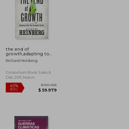
$ 156.984
$ 144.109
45%
dcto.
$ 86.341
$ 79.260
the end of
growth,adapting to
our new economic
Richard Heinberg
reality
Consortium Book Sales &
Dist, 2011, Nuevo