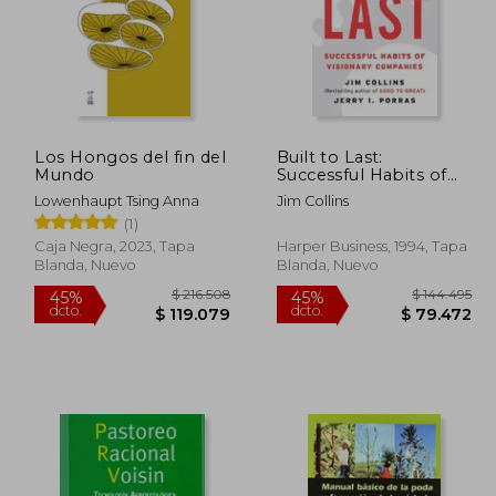
Los Hongos del fin del
Built to Last:
Mundo
Successful Habits of
Visionary Companies
Lowenhaupt Tsing Anna
Jim Collins
(en Inglés)
(1)
Caja Negra, 2023, Tapa
Harper Business, 1994, Tapa
Blanda, Nuevo
Blanda, Nuevo
37.608
$ 216.508
45%
45%
dcto.
dcto.
5.684
$ 119.079