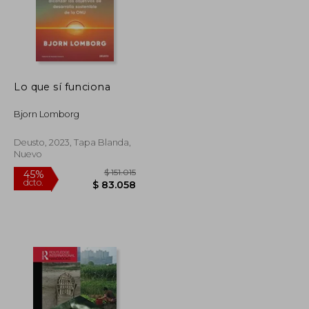
Lo que sí funciona
Bjorn Lomborg
Deusto, 2023, Tapa Blanda,
Nuevo
$ 137.933
$ 151.015
45%
dcto.
$ 75.863
$ 83.058