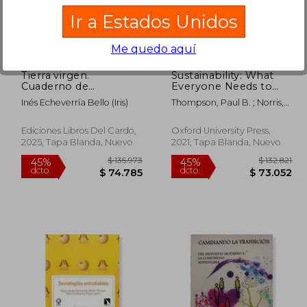
62.239
$ 49.000
10%
45%
Ir a Estados Unidos
dcto.
dcto.
9.231
$ 44.100
Me quedo aquí
Tierra virgen.
Sustainability: What
Cuaderno de
Everyone Needs to
naturaleza de Iris
Know® (en Inglés)
Inés Echeverría Bello (Iris)
Thompson, Paul B. ; Norris,
Patricia E.
Ediciones Libros Del Cardo,
Oxford University Press,
2025, Tapa Blanda, Nuevo
2021, Tapa Blanda, Nuevo