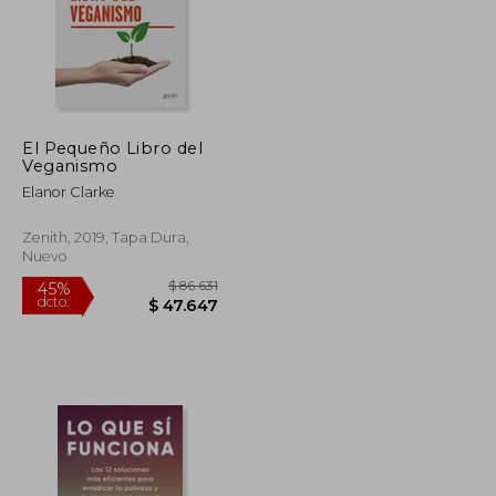
El Pequeño Libro del
Veganismo
Elanor Clarke
Zenith, 2019, Tapa Dura,
Nuevo
$ 268.343
$ 86.631
45%
dcto.
$ 147.589
$ 47.647