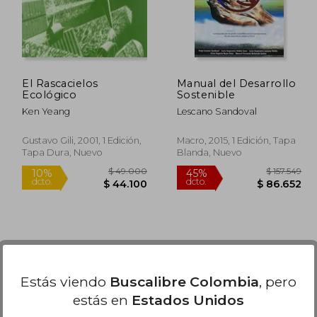
El Rascacielos
Manual del Desarrollo
Ecológico
Sostenible
Ken Yeang
Lescano Sandoval
Gustavo Gili, 2001, 1 Edición,
Macro, 2015, 1 Edición, Tapa
Tapa Dura, Nuevo
Blanda, Nuevo
Estás viendo
Buscalibre Colombia
, pero
estás en
Estados Unidos