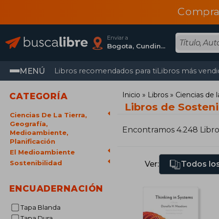
Compra
Enviar a
Bogota, Cundinamarca
MENÚ
Libros recomendados para ti
Libros más vendi
Inicio
Libros
Ciencias de l
CATEGORÍA
Libros de Sosteni
Ciencias De La Tierra,
Geografía,
Encontramos 4.248 Libro
Medioambiente,
Planificación
El Medioambiente
Sostenibilidad
Ver:
Todos los
ENCUADERNACIÓN
Tapa Blanda
Tapa Dura