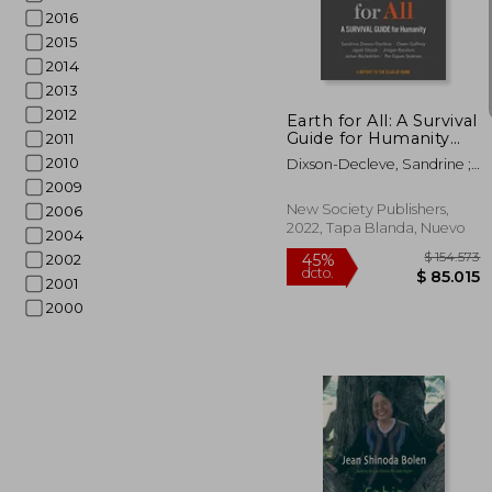
2016
$ 1
45%
dcto.
$ 8
2015
2014
2013
2012
Earth for All: A Survival
Guide for Humanity
2011
(en Inglés)
2010
Dixson-Decleve, Sandrine ;
Gaffney, Owen ; Ghosh,
2009
Jayati
New Society Publishers,
2006
2022, Tapa Blanda, Nuevo
2004
2002
2001
2000