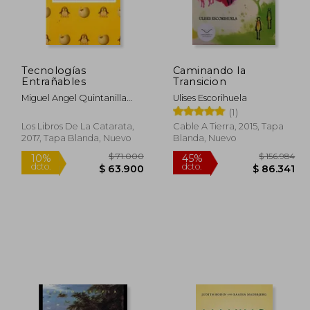
154.573
$ 135.973
45%
45%
dcto.
dcto.
5.015
$ 74.785
Tecnologías
Caminando la
Entrañables
Transicion
Miguel Angel Quintanilla
Ulises Escorihuela
Navarro
(1)
Los Libros De La Catarata,
Cable A Tierra, 2015, Tapa
2017, Tapa Blanda, Nuevo
Blanda, Nuevo