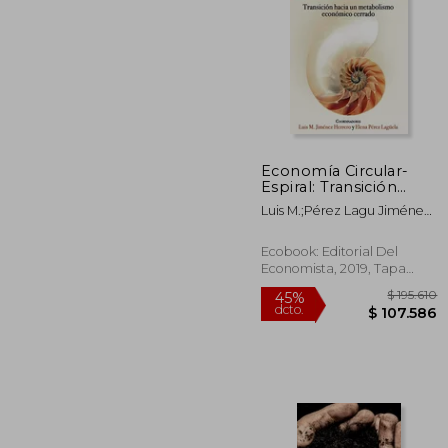
$ 1
45%
dcto.
$ 9
Economía Circular-
Espiral: Transición
Hacia un Metabolismo
Luis M.;Pérez Lagu Jiménez
Económico Cerrado
Herrero
Ecobook: Editorial Del
Economista, 2019, Tapa
Blanda, Nuevo