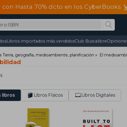
 con Hasta 70% dcto en los CyberBooks
dos
Libros importados más vendidos
Club Buscalibre
Opiniones
a Tierra, geografía, medioambiente, planificación
El medioamb
bilidad
s
 libros
Libros Físicos
Libros Digitales