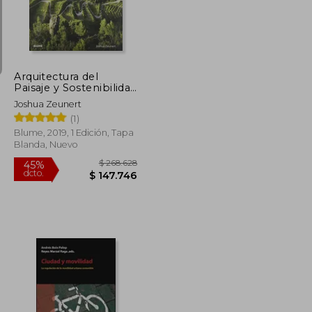
$ 157.549
$ 555.093
45%
dcto.
$ 86.652
$ 305.301
Arquitectura del
Paisaje y Sostenibilidad
Medioambiental:
Joshua Zeunert
Optimizar el Paisaje
(1)
con el Diseño
Blume, 2019, 1 Edición, Tapa
Blanda, Nuevo