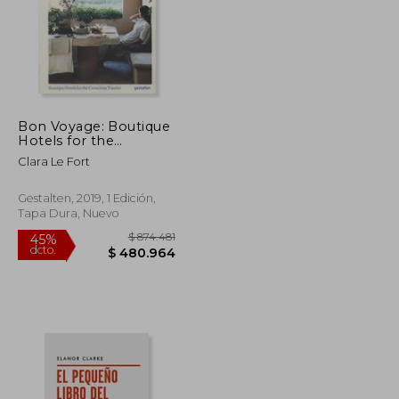
Bon Voyage: Boutique
Hotels for the
Conscious Traveler (en
Clara Le Fort
Inglés)
Gestalten, 2019, 1 Edición,
Tapa Dura, Nuevo
$ 144.495
$ 874.481
45%
dcto.
$ 79.472
$ 480.964