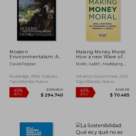
71.204
$ 71.000
10%
45%
dcto.
dcto.
4.162
$ 63.900
Modern
Making Money Moral:
Environmentalism: An
How a new Wave of
Introduction (en
Visionaries is Linking
David Pepper
Rodin, Judith ; Madsbjerg,
Inglés)
Purpose and Profit
Saadia
(en Inglés)
Routledge, 1996, 1 Edición,
Wharton School Press, 2021,
Tapa Blanda, Nuevo
Tapa Blanda, Nuevo