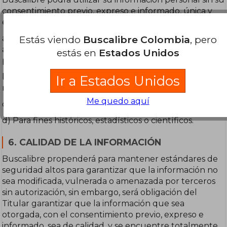
consentimiento previo, expreso e informado, única y
exclusivamente en los siguientes casos:
Estás viendo
Buscalibre Colombia
, pero
a) Por requerimiento de autoridad pública o
administrativa en ejercicio de sus funciones legales o
estás en
Estados Unidos
por origen judicial.
b) Cuando la información sea catalogada como de
Ir a Estados Unidos
naturaleza pública.
Me quedo aquí
c) Casos de urgencia médica o sanitaria.
d) Para fines históricos, estadísticos o científicos.
6. CALIDAD DE LA INFORMACIÓN
Buscalibre propenderá para mantener estándares de
seguridad altos para garantizar que la información no
sea modificada, vulnerada o amenazada por terceros
sin autorización, sin embargo, será obligación del
Titular garantizar que la información que sea
otorgada, con el consentimiento previo, expreso e
informado, sea de calidad, y se encuentre totalmente