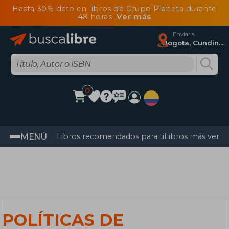
Hasta 30% dcto en libros de Grupo Planeta durante
48 horas
Ver más
Enviar a
Bogota, Cundinamarca
0
MENÚ
Libros recomendados para ti
Libros más vendi
POLÍTICAS DE