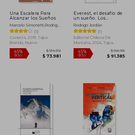
Una Escalera Para
Everest, el desafío de
Alcanzar los Sueños
un sueño. Los
primeros
Marcelo Simonetti,Rodrigo
Rodrigo Jordán
sudamericanos en la
Jordan
(5)
(1)
cumbre
Conecta, 2019, Tapa
Editorial Chilena De
Blanda, Nuevo
Montaña, 2024, Tapa
Blanda, Nuevo
$ 134.512
$ 166.
45%
45%
dcto.
dcto.
$ 73.981
$ 91.3