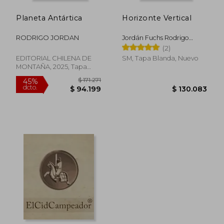
Planeta Antártica
Horizonte Vertical
RODRIGO JORDAN
Jordán Fuchs Rodrigo
Hernánsimonetti Ugarte
(2)
Marcelo Ernesto
EDITORIAL CHILENA DE
SM, Tapa Blanda, Nuevo
MONTAÑA, 2025, Tapa
Blanda, Nuevo
$ 171.271
45%
dcto.
$ 94.199
$ 130.0