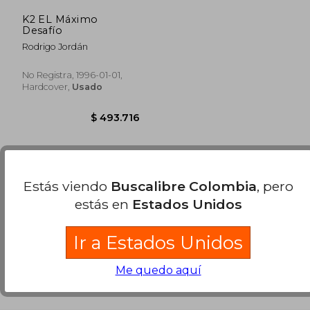
K2 EL Máximo
Desafío
Rodrigo Jordán
No Registra, 1996-01-01,
Hardcover,
Usado
Estás viendo
Buscalibre Colombia
, pero
Se han encontrado pocos libros. Puedes
Repetir
estás en
Estados Unidos
la Búsqueda
sin exigir que estén presentes todos
los términos buscados..
Ir a Estados Unidos
$ 493.716
Me quedo aquí