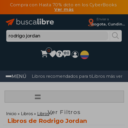
Compra con Hasta 70% dcto en los CyberBooks
Ver más
Enviar a
Bogota, Cundinamarca
0
MENÚ
Libros recomendados para ti
Libros más vendi
=
Ver Filtros
Inicio
Libros
Libros
Libros de Rodrigo Jordan