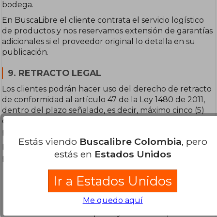
bodega.
En BuscaLibre el cliente contrata el servicio logístico
de productos y nos reservamos extensión de garantías
adicionales si el proveedor original lo detalla en su
publicación.
9. RETRACTO LEGAL
Los clientes podrán hacer uso del derecho de retracto
de conformidad al artículo 47 de la Ley 1480 de 2011,
dentro del plazo señalado, es decir, máximo cinco (5)
días hábiles contados a partir de la entrega del
producto.
Estás viendo
Buscalibre Colombia
, pero
Para ello, se deberá llevar a cabo el siguiente
estás en
Estados Unidos
procedimiento:
El cliente deberá devolver el producto por los
Ir a Estados Unidos
mismos medios y en las mismas condiciones en
que lo recibió.
Me quedo aquí
Los costos de transporte y los demás que