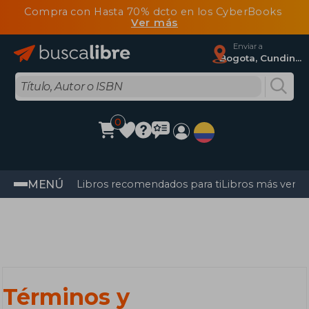
Compra con Hasta 70% dcto en los CyberBooks
Ver más
Enviar a
Bogota, Cundinamarca
0
MENÚ
Libros recomendados para ti
Libros más vendi
Términos y