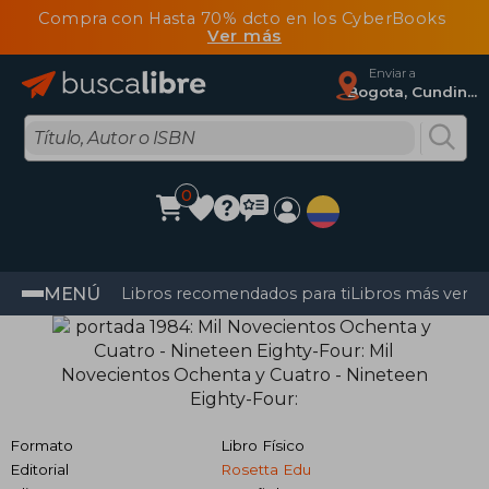
Compra con Hasta 70% dcto en los CyberBooks
Ver más
Enviar a
Bogota, Cundinamarca
0
MENÚ
Libros recomendados para ti
Libros más vendi
Formato
Libro Físico
Editorial
Rosetta Edu