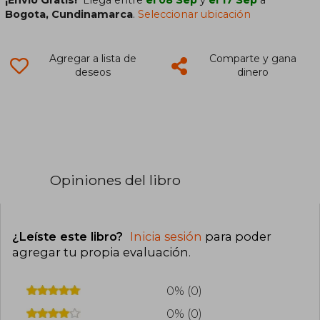
¡Envío Gratis!
Llega entre
el 08 Sep
y
el 17 Sep
a
Bogota, Cundinamarca
.
Seleccionar ubicación
Agregar a lista de
Comparte y gana
deseos
dinero
Opiniones del libro
¿Leíste este libro?
Inicia sesión
para poder
agregar tu propia evaluación
.
0% (0)
0% (0)