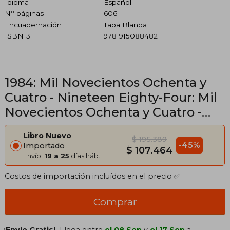
Idioma
Español
N° páginas
606
Encuadernación
Tapa Blanda
ISBN13
9781915088482
1984: Mil Novecientos Ochenta y
Cuatro - Nineteen Eighty-Four: Mil
Novecientos Ochenta y Cuatro -
Nineteen Eighty-Four:
Libro Nuevo
$ 195.389
-45%
Importado
$ 107.464
Envío:
19 a 25
días háb.
Costos de importación incluídos en el precio ✅
Comprar