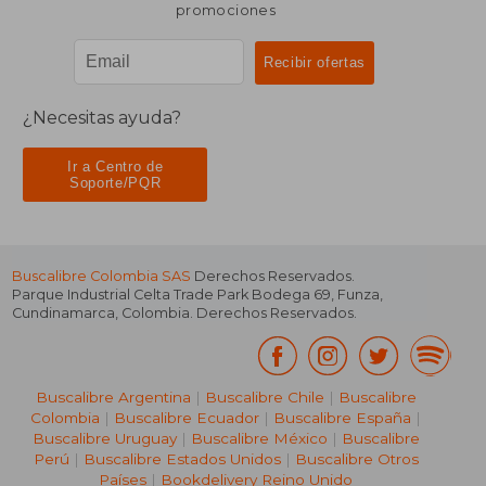
promociones
¿Necesitas ayuda?
Ir a Centro de
Soporte/PQR
Buscalibre Colombia SAS
Derechos Reservados.
Parque Industrial Celta Trade Park Bodega 69
,
Funza
,
Cundinamarca
,
Colombia
. Derechos Reservados.
Buscalibre Argentina
|
Buscalibre Chile
|
Buscalibre
Colombia
|
Buscalibre Ecuador
|
Buscalibre España
|
Buscalibre Uruguay
|
Buscalibre México
|
Buscalibre
Perú
|
Buscalibre Estados Unidos
|
Buscalibre Otros
Países
|
Bookdelivery Reino Unido