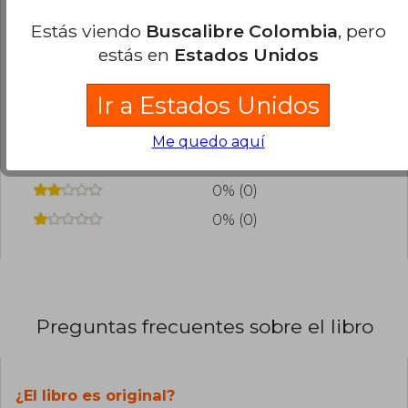
Estás viendo
Buscalibre Colombia
, pero
¿Leíste este libro?
Inicia sesión
para poder
estás en
Estados Unidos
agregar tu propia evaluación
.
Ir a Estados Unidos
100% (3)
0% (0)
Me quedo aquí
0% (0)
0% (0)
0% (0)
Preguntas frecuentes sobre el libro
¿El libro es original?