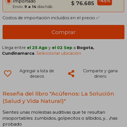
-45%
Importado
$ 76.685
Envío:
9 a 14
días háb.
Costos de importación incluídos en el precio ✅
Comprar
Llega entre
el 25 Ago
y
el 02 Sep
a
Bogota,
Cundinamarca
.
Seleccionar ubicación
Agregar a lista de
Comparte y gana
deseos
dinero
Reseña del libro "Acúfenos: La Solución
(Salud y Vida Natural)"
Sientes unas molestias auditivas que te resultan
insoportables: zumbidos, golpecitos o silbidos, y… ¡has
probado