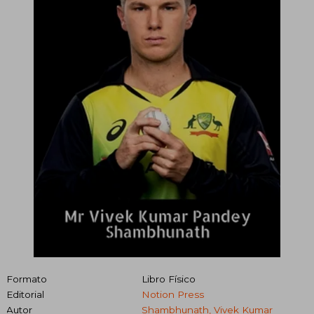
Formato
Libro Físico
Editorial
Notion Press
Autor
Shambhunath, Vivek Kumar