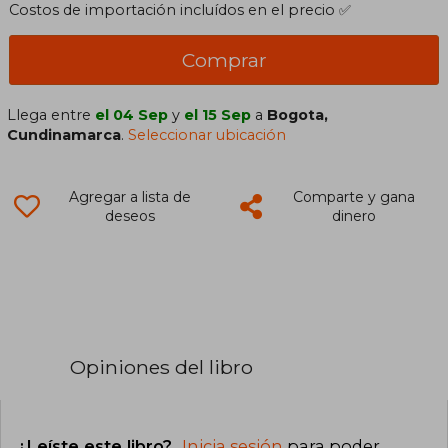
Costos de importación incluídos en el precio ✅
Comprar
Llega entre
el 04 Sep
y
el 15 Sep
a
Bogota,
Cundinamarca
.
Seleccionar ubicación
Agregar a lista de
Comparte y gana
deseos
dinero
Opiniones del libro
¿Leíste este libro?
Inicia sesión
para poder