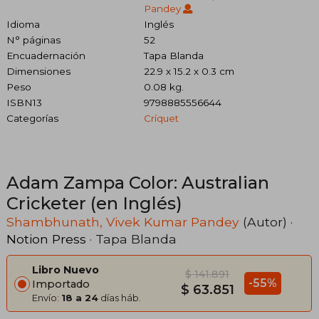
Pandey
Idioma
Inglés
N° páginas
52
Encuadernación
Tapa Blanda
Dimensiones
22.9 x 15.2 x 0.3 cm
Peso
0.08 kg.
ISBN13
9798885556644
Categorías
Críquet
Adam Zampa Color: Australian
Cricketer (en Inglés)
Shambhunath, Vivek Kumar Pandey
(Autor) ·
Notion Press
· Tapa Blanda
Libro Nuevo
$ 141.891
-55%
Importado
$ 63.851
Envío:
18 a 24
días háb.