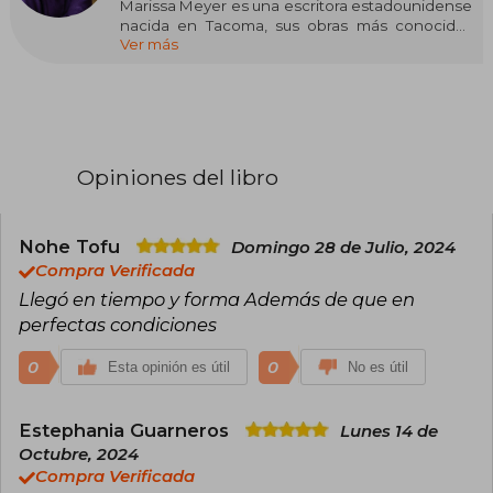
Marissa Meyer es una escritora estadounidense
nacida en Tacoma, sus obras más conocidas
Ver más
son las novelas Cinder y Winter primer y ante
penúltimo libro de la saga literaria futurista
Crónicas Lunares.
Meyer nació en Tacoma y asistió a la Pacific
Lutheran University, donde se tituló en escritura
creativa. Antes de escribir Cinder, Meyer trabajó
Opiniones del libro
como editora de libros durante cinco años y
escribió relatos de ficción basados en el manga
Sailor Moon con el seudónimo de Alicia Blade.
Nohe Tofu
Domingo 28 de Julio, 2024
Meyer asegura que se inspiró para escribir
Compra Verificada
Cinder después de participar en un concurso
Llegó en tiempo y forma Además de que en
de escritura en el año 2008, donde participó
perfectas condiciones
con una historia centrada un Gato con Botas
futurista.
0
0
Esta opinión es útil
No es útil
Estephania Guarneros
Lunes 14 de
Octubre, 2024
Compra Verificada