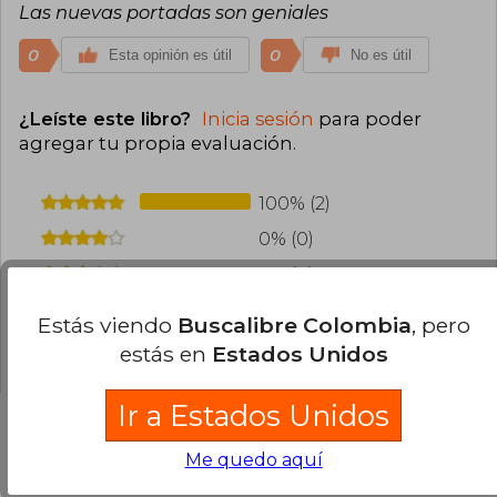
Las nuevas portadas son geniales
0
0
Esta opinión es útil
No es útil
¿Leíste este libro?
Inicia sesión
para poder
agregar tu propia evaluación
.
100% (2)
0% (0)
0% (0)
0% (0)
Estás viendo
Buscalibre Colombia
, pero
0% (0)
estás en
Estados Unidos
Ir a Estados Unidos
Me quedo aquí
Preguntas frecuentes sobre el libro