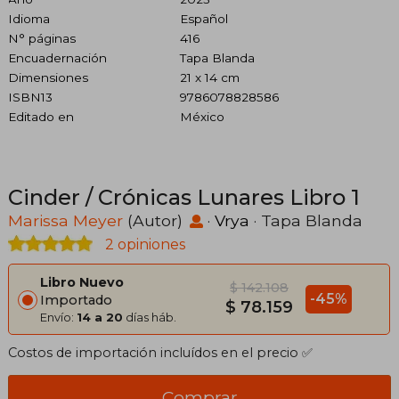
Idioma
Español
N° páginas
416
Encuadernación
Tapa Blanda
Dimensiones
21 x 14 cm
ISBN13
9786078828586
Editado en
México
Cinder / Crónicas Lunares Libro 1
Marissa Meyer
(Autor)
·
Vrya
· Tapa Blanda
2 opiniones
Libro Nuevo
$ 142.108
-45%
Importado
$ 78.159
Envío:
14 a 20
días háb.
Costos de importación incluídos en el precio ✅
Comprar