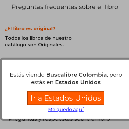
Preguntas frecuentes sobre el libro
¿El libro es original?
Todos los libros de nuestro
catálogo son Originales.
¿Cuál es la encuadernación de este libro?
La encuadernación de esta edición es Tapa
Estás viendo
Buscalibre Colombia
, pero
Blanda.
estás en
Estados Unidos
Ir a Estados Unidos
Me quedo aquí
Preguntas y respuestas sobre el libro