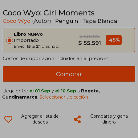
Coco Wyo: Girl Moments
Coco Wyo
(Autor) ·
Penguin
· Tapa Blanda
Libro Nuevo
$ 101.075
-45%
Importado
$ 55.591
Envío:
15 a 21
días háb.
Costos de importación incluídos en el precio ✅
Comprar
Llega entre
el 01 Sep
y
el 10 Sep
a
Bogota,
Cundinamarca
.
Seleccionar ubicación
Agregar a lista de
Comparte y gana
deseos
dinero