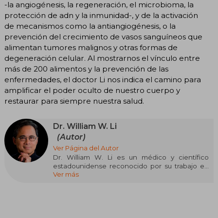
-la angiogénesis, la regeneración, el microbioma, la
protección de adn y la inmunidad-, y de la activación
de mecanismos como la antiangiogénesis, o la
prevención del crecimiento de vasos sanguíneos que
alimentan tumores malignos y otras formas de
degeneración celular. Al mostrarnos el vínculo entre
más de 200 alimentos y la prevención de las
enfermedades, el doctor Li nos indica el camino para
amplificar el poder oculto de nuestro cuerpo y
restaurar para siempre nuestra salud.
Dr. William W. Li
(Autor)
Ver Página del Autor
Dr. William W. Li es un médico y científico
estadounidense reconocido por su trabajo en
Ver más
angiogénesis, el estudio de la formación de
vasos sanguíneos, y por promover la idea de la
“comida como medicina”. Es presidente y
director médico de la Angiogenesis
Foundation, donde investiga cómo la