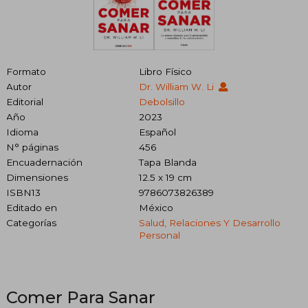
Formato
Libro Físico
Autor
Dr. William W. Li
Editorial
Debolsillo
Año
2023
Idioma
Español
N° páginas
456
Encuadernación
Tapa Blanda
Dimensiones
12.5 x 19 cm
ISBN13
9786073826389
Editado en
México
Categorías
Salud, Relaciones Y Desarrollo
Personal
Comer Para Sanar