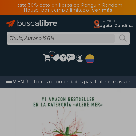
Hasta 30% dcto en libros de Penguin Random
House, por tiempo limitado
Ver más
Enviar a
Bogota, Cundinamarca
0
MENÚ
Libros recomendados para ti
Libros más vendi