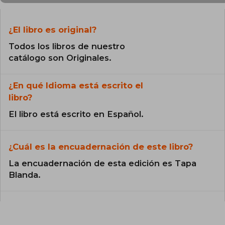
El enfoque de William W. Li combina ciencia,
nutrición y prevención, y busca mostrar cómo
¿El libro es original?
pequeñas decisiones en la dieta y el estilo de
vida pueden tener un impacto profundo en la
Todos los libros de nuestro
salud y el bienestar general.
catálogo son Originales.
¿En qué Idioma está escrito el
libro?
El libro está escrito en Español.
¿Cuál es la encuadernación de este libro?
La encuadernación de esta edición es Tapa
Blanda.