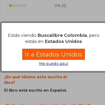
0% (0)
Preguntas frecuentes sobre el libro
Estás viendo
Buscalibre Colombia
, pero
estás en
Estados Unidos
¿El libro es original?
Ir a Estados Unidos
Todos los libros de nuestro
Me quedo aquí
catálogo son Originales.
¿En qué Idioma está escrito el
libro?
El libro está escrito en Español.