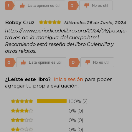
1
0
Esta opinión es útil
No es útil
Bobby Cruz
Miércoles 26 de Junio, 2024
https://www.periodicodelibros.org/2024/06/pasaje-
traves-de-la-manigua-del-cuerpo.html.
Recomiendo está reseña del libro Culebrilla y
otros relatos.
0
0
Esta opinión es útil
No es útil
¿Leíste este libro?
Inicia sesión
para poder
agregar tu propia evaluación
.
100% (2)
0% (0)
0% (0)
0% (0)