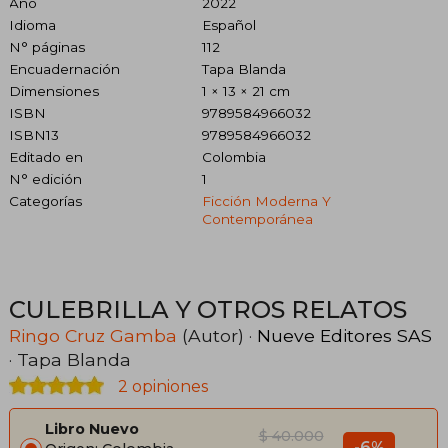
Año
2022
Idioma
Español
N° páginas
112
Encuadernación
Tapa Blanda
Dimensiones
1 × 13 × 21 cm
ISBN
9789584966032
ISBN13
9789584966032
Editado en
Colombia
N° edición
1
Categorías
Ficción Moderna Y
Contemporánea
CULEBRILLA Y OTROS RELATOS
Ringo Cruz Gamba
(Autor) ·
Nueve Editores SAS
· Tapa Blanda
2 opiniones
Libro Nuevo
$ 40.000
-6%