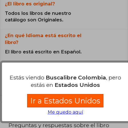
¿El libro es original?
Todos los libros de nuestro
catálogo son Originales.
¿En qué Idioma está escrito el
libro?
El libro está escrito en Español.
¿Cuál es la encuadernación de este libro?
Estás viendo
Buscalibre Colombia
, pero
La encuadernación de esta edición es Tapa
estás en
Estados Unidos
Dura.
Ir a Estados Unidos
Me quedo aquí
Preguntas y respuestas sobre el libro