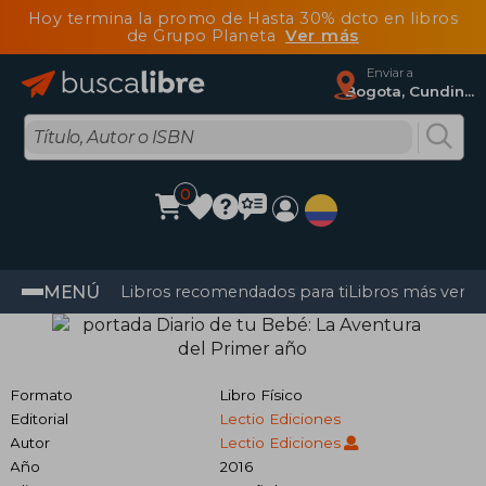
Hoy termina la promo de Hasta 30% dcto en libros
de Grupo Planeta
Ver más
Enviar a
Bogota, Cundinamarca
0
MENÚ
Libros recomendados para ti
Libros más vendi
Formato
Libro Físico
Editorial
Lectio Ediciones
Autor
Lectio Ediciones
Año
2016