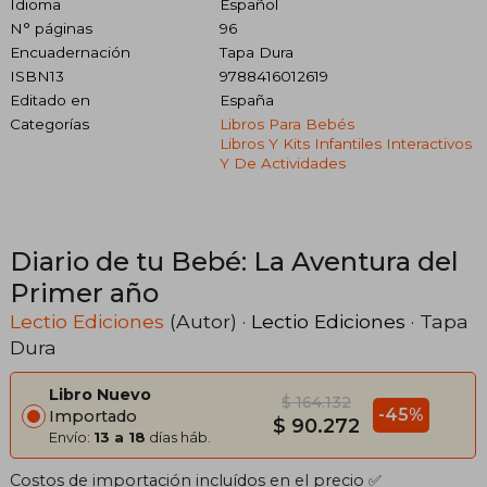
Idioma
Español
N° páginas
96
Encuadernación
Tapa Dura
ISBN13
9788416012619
Editado en
España
Categorías
Libros Para Bebés
Libros Y Kits Infantiles Interactivos
Y De Actividades
Diario de tu Bebé: La Aventura del
Primer año
Lectio Ediciones
(Autor) ·
Lectio Ediciones
· Tapa
Dura
Libro Nuevo
$ 164.132
-45%
Importado
$ 90.272
Envío:
13 a 18
días háb.
Costos de importación incluídos en el precio ✅