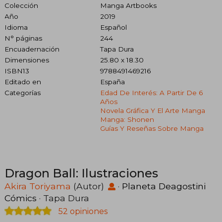
Colección
Manga Artbooks
Año
2019
Idioma
Español
N° páginas
244
Encuadernación
Tapa Dura
Dimensiones
25.80 x 18.30
ISBN13
9788491469216
Editado en
España
Categorías
Edad De Interés: A Partir De 6
Años
Novela Gráfica Y El Arte Manga
Manga: Shonen
Guías Y Reseñas Sobre Manga
Dragon Ball: Ilustraciones
Akira Toriyama
(Autor)
·
Planeta Deagostini
Cómics
· Tapa Dura
52 opiniones