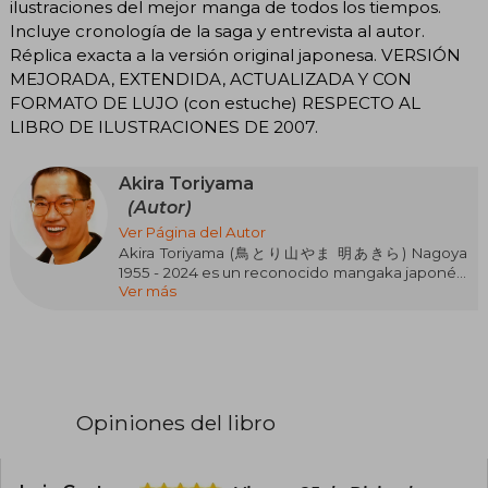
ilustraciones del mejor manga de todos los tiempos.
Incluye cronología de la saga y entrevista al autor.
Réplica exacta a la versión original japonesa. VERSIÓN
MEJORADA, EXTENDIDA, ACTUALIZADA Y CON
FORMATO DE LUJO (con estuche) RESPECTO AL
LIBRO DE ILUSTRACIONES DE 2007.
Akira Toriyama
(Autor)
Ver Página del Autor
Akira Toriyama (鳥とり山やま 明あきら) Nagoya
1955 - 2024 es un reconocido mangaka japonés,
Ver más
creador de Dragon Ball, una de las series más
influyentes en la historia del manga y el anime.
Nacido el 5 de abril de 1955 en Nagoya, Japón,
comenzó su carrera en los años 70, logrando su
primer éxito con Dr. Slump (1980). En 1984 lanzó
Dragon Ball, que se convirtió en un fenómeno
global con adaptaciones al anime, películas y
Opiniones del libro
videojuegos.
Además de su trabajo en manga, Toriyama ha
diseñado personajes para videojuegos como