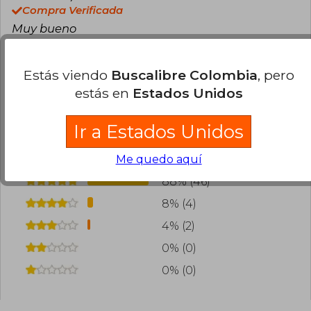
Compra Verificada
Muy bueno
3
0
Esta opinión es útil
No es útil
Estás viendo
Buscalibre Colombia
, pero
estás en
Estados Unidos
Cargar más opiniones del libro
Ir a Estados Unidos
¿Leíste este libro?
Inicia sesión
para poder
agregar tu propia evaluación
.
Me quedo aquí
88% (46)
8% (4)
4% (2)
0% (0)
0% (0)