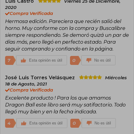
Luis Castro
Viernes 25 de Diciembre,
Chrono Trigger y Dragon Quest. Su estilo
2020
dinámico y creativo dejó una huella imborrable
Compra Verificada
en la cultura pop. Actualmente, vive en Japón y
Hermosa edición. Pareciera que recién salió del
sigue supervisando proyectos relacionados con
Dragon Ball.
horno. Muy conforme con la compra y Buscalibre
siempre respondiendo. Se demoró quizá un par de
días más, pero llegó en perfecto estado. Para
seguir comprando y confiando en la página.
7
0
Esta opinión es útil
No es útil
José Luis Torres Velásquez
Miércoles
18 de Agosto, 2021
Compra Verificada
Excelente producto ! Para los que amamos
Dragon Ball este libro será muy satifactorio. Todo
llegó muy bien y en la fecha indicada.
4
0
Esta opinión es útil
No es útil