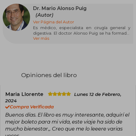
Dr. Mario Alonso Puig
(Autor)
Ver Página del Autor
Es médico, especialista en cirugía general y
digestiva. El doctor Alonso Puig se ha formado,
Ver más
entre otros lugares, en la Universidad de
Harvard en Boston, en el IMD de Lausana y en el
Instituto Tavistock de Londres. Ha dedicado
gran parte de su vida a investigar cómo aflorar el
potencial humano, especialmente en
momentos de desafío, incertidumbre y cambio.
Opiniones del libro
Maria Llorente
Lunes 12 de Febrero,
2024
Compra Verificada
Buenos días. El libro es muy interesante, adquirí el
mejor boleto para mi vida, este viaje ha sido de
mucho bienestar.,. Creo que me lo leeere varias
veces.