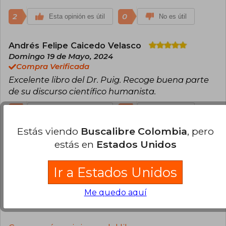
2
0
Esta opinión es útil
No es útil
Andrés Felipe Caicedo Velasco
Domingo 19 de Mayo, 2024
Compra Verificada
Excelente libro del Dr. Puig. Recoge buena parte
de su discurso científico humanista.
2
0
Esta opinión es útil
No es útil
Estás viendo
Buscalibre Colombia
, pero
Laura Lucia Gomez
Lunes 04 de Marzo,
estás en
Estados Unidos
2024
Compra Verificada
Ir a Estados Unidos
Espectacular, cumplió todas mis expectativas.
Me quedo aquí
1
0
Esta opinión es útil
No es útil