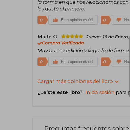
la forma en que nos relacionamos con e
les gustó el primero.
0
0
Esta opinión es útil
No 
Maite G
Jueves 16 de Enero,
Compra Verificada
Muy buena edición y llegado de forma
0
0
Esta opinión es útil
No 
Cargar más opiniones del libro
¿Leíste este libro?
Inicia sesión
para 
Preguntas frecuentes sobre 