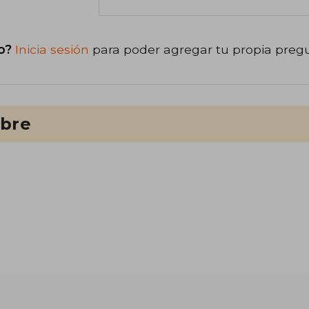
o?
Inicia sesión
para poder agregar tu propia preg
ibre