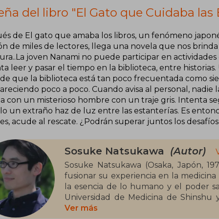
ña del libro "El Gato que Cuidaba las 
és de El gato que amaba los libros, un fenómeno japon
ón de miles de lectores, llega una novela que nos brind
tura..La joven Nanami no puede participar en actividades
a leer y pasar el tiempo en la biblioteca, entre historia
de que la biblioteca está tan poco frecuentada como siem
areciendo poco a poco. Cuando avisa al personal, nadie 
a con un misterioso hombre con un traje gris. Intenta seg
lo un extraño haz de luz entre las estanterías. Es entonc
res, acude al rescate. ¿Podrán superar juntos los desafí
Sosuke Natsukawa
(Autor)
Sosuke Natsukawa (Osaka, Japón, 1978
fusionar su experiencia en la medicina
la esencia de lo humano y el poder sa
Universidad de Medicina de Shinshu 
novela Kamisama no Karute (God’s Medi
Ver más
con millones de ejemplares vendidos