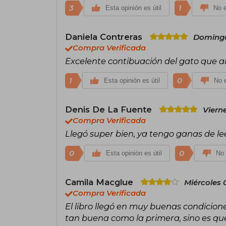
3
1
Esta opinión es útil
No e
Daniela Contreras
Domingo
Compra Verificada
Excelente contibuación del gato que am
1
0
Esta opinión es útil
No e
Denis De La Fuente
Viern
Compra Verificada
Llegó super bien, ya tengo ganas de le
0
0
Esta opinión es útil
No 
Camila Macglue
Miércoles 
Compra Verificada
El libro llegó en muy buenas condicione
tan buena como la primera, sino es que 