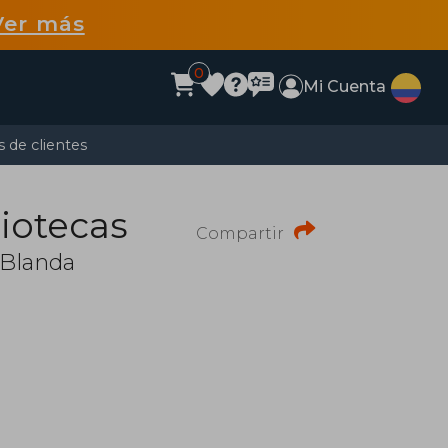
Ver más
0
Mi Cuenta
 de clientes
liotecas
Compartir
 Blanda