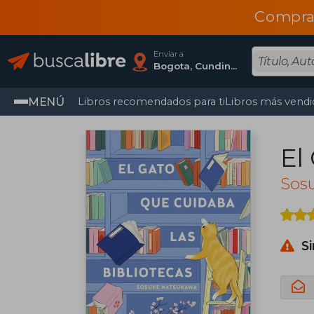
Compra
Enviar a
Bogota, Cundinamarca
MENÚ
Libros recomendados para ti
Libros más vendi
El
Sos
S