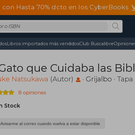
 con Hasta 70% dcto en los CyberBooks
dos
Libros importados más vendidos
Club Buscalibre
Opiniones
 Gato que Cuidaba las Bib
uke Natsukawa
(Autor)
·
Grijalbo
· Tapa
8 opiniones
in Stock
Avisarme al correo cuando vuelva a estar disponible