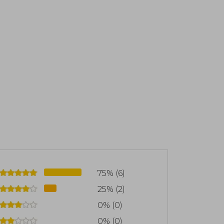
 Japón. Esta obra fue adaptada al cine y
 muy reconocida en su país.
017 con El gato que amaba los libros,
ra, traducida a más de treinta idiomas y
n Reino Unido y libro favorito de las
nidos. Su serie del “gato que salvaba
aba las bibliotecas, combina fantasía,
ibros, cosechando elogios en el ámbito
como referente contemporáneo. Además,
uperado los tres millones de ejemplares
onocimientos por su aportación a la
75% (6)
25% (2)
0% (0)
0% (0)