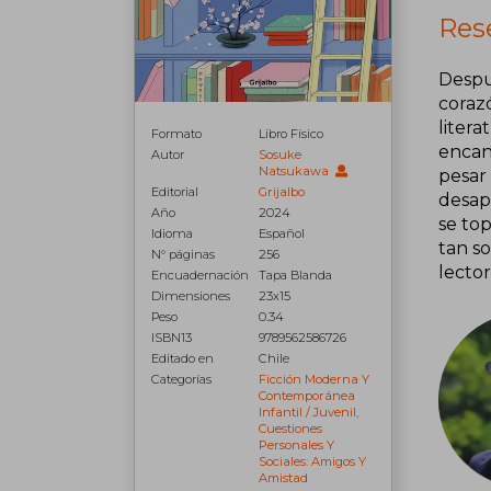
Rese
Despu
coraz
litera
Formato
Libro Físico
encant
Autor
Sosuke
Natsukawa
pesar 
Editorial
Grijalbo
desap
Año
2024
se top
Idioma
Español
tan so
N° páginas
256
lecto
Encuadernación
Tapa Blanda
Dimensiones
23x15
Peso
0.34
ISBN13
9789562586726
Editado en
Chile
Categorías
Ficción Moderna Y
Contemporánea
Infantil / Juvenil,
Cuestiones
Personales Y
Sociales: Amigos Y
Amistad