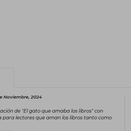
Ficción y del Premio de los Libreros de
marcó el inicio de una carrera literaria
Alcanzó proyección internacional en 2
una fábula sobre la pasión por la lectu
premiada como bestseller del Times e
librerías independientes de Estados U
libros”, seguida por El gato que cuid
reflexión y homenaje al mundo de los l
literario y consolidando a Natsukawa 
ha publicado otros títulos en Japón y s
vendidos, recibiendo múltiples rec
literatura nacional.
de Noviembre, 2024
uación de "El gato que amaba los libros" con
ia para lectores que aman los libros tanto como