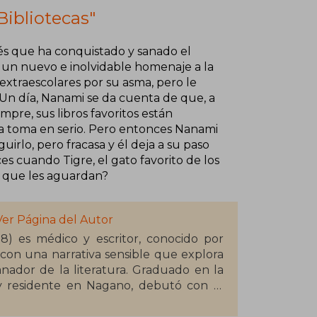
Bibliotecas"
és que ha conquistado y sanado el
a un nuevo e inolvidable homenaje a la
 extraescolares por su asma, pero le
s. Un día, Nanami se da cuenta de que, a
pre, sus libros favoritos están
la toma en serio. Pero entonces Nanami
uirlo, pero fracasa y él deja a su paso
es cuando Tigre, el gato favorito de los
os que les aguardan?
Ver Página del Autor
) es médico y escritor, conocido por
 con una narrativa sensible que explora
nador de la literatura. Graduado en la
y residente en Nagano, debutó con la
cal Records, 2009), un éxito en Japón
, ganadora del Premio Shogakukan de