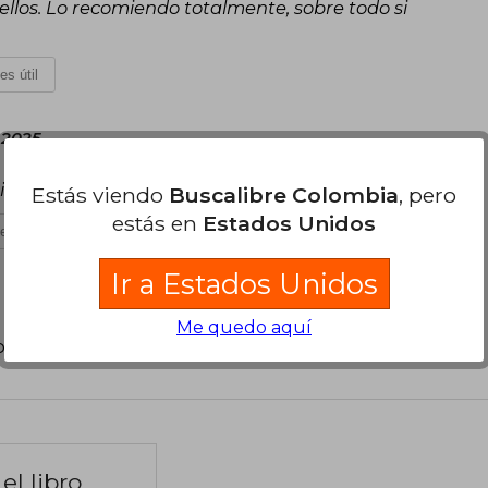
llos. Lo recomiendo totalmente, sobre todo si
es útil
 2025
 impecable
Estás viendo
Buscalibre Colombia
, pero
estás en
Estados Unidos
es útil
Ir a Estados Unidos
Me quedo aquí
poder agregar tu propia evaluación
.
el libro