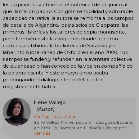
los egipcios descubrieron el potencial de un junco al
que llamaron papiro. Con gran sensibilidad y admirable
capacidad narrativa, la autora se remonta a los campos
de batalla de Alejandro, los palacios de Cleopatra, las
primeras librerías y los talleres de copia manuscrita,
pero también visita las hogueras donde ardieron
códices prohibidos, la biblioteca de Sarajevo y el
laberinto subterráneo de Oxford en el año 2000. Los
tiempos se funden y refunden en la aventura colectiva
de quienes solo han concebido la vida en compañía de
la palabra escrita. Y este ensayo único acaba
prolongando el diálogo infinito del que tan
magistralmente habla.
Irene Vallejo
(Autor)
Ver Página del Autor
Irene Vallejo Moreu nació en Zaragoza, España,
en 1979. Es Doctora en Filología Clásica por las
Ver más
universidades de Zaragoza y Florencia. Colabora