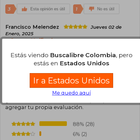
3
1
Esta opinión es útil
No es útil
Francisco Melendez
Jueves 02 de
Enero, 2025
Compra Verificada
Excelente edición, digna de ser incluida a
Estás viendo
Buscalibre Colombia
, pero
cualquier biblioteca.
estás en
Estados Unidos
2
1
Esta opinión es útil
No es útil
Ir a Estados Unidos
Cargar más opiniones del libro
Me quedo aquí
¿Leíste este libro?
Inicia sesión
para poder
agregar tu propia evaluación
.
88% (28)
6% (2)