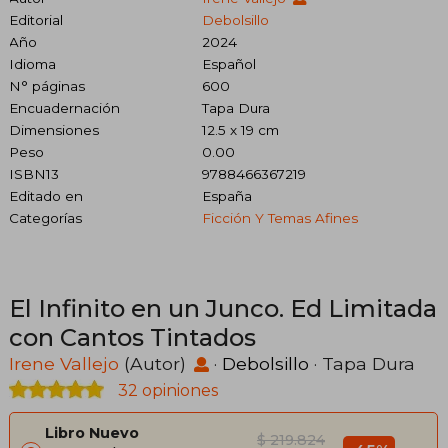
Editorial
Debolsillo
Año
2024
Idioma
Español
N° páginas
600
Encuadernación
Tapa Dura
Dimensiones
12.5 x 19 cm
Peso
0.00
ISBN13
9788466367219
Editado en
España
Categorías
Ficción Y Temas Afines
El Infinito en un Junco. Ed Limitada
con Cantos Tintados
Irene Vallejo
(Autor)
·
Debolsillo
· Tapa Dura
32 opiniones
Libro Nuevo
$ 219.824