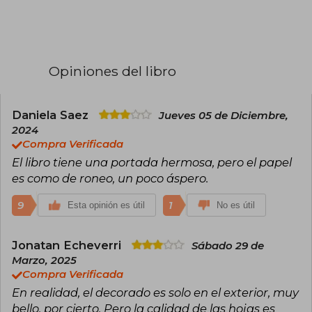
con el periódico Heraldo de Aragón, de estos
artículos han surgido los libros: El pasado que te
espera y Alguien habló de nosotros.
En 2011 publicó su primera novela, La luz
sepultada, y le siguió El silbido del arquero. Ha
sido incluida en la antología de narradoras
Opiniones del libro
aragonesas Hablarán de nosotras, de 2016.
También ha escrito, en literatura infantil y juvenil,
las obras: El inventor de viajes, ilustrada por José
Daniela Saez
Jueves 05 de Diciembre,
Luis Cano, y La leyenda de las mareas mansas,
2024
en colaboración con la pintora Lina Vila.
Compra Verificada
El libro tiene una portada hermosa, pero el papel
es como de roneo, un poco áspero.
9
1
Esta opinión es útil
No es útil
Jonatan Echeverri
Sábado 29 de
Marzo, 2025
Compra Verificada
En realidad, el decorado es solo en el exterior, muy
bello, por cierto. Pero la calidad de las hojas es