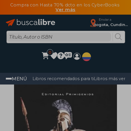
Compra con Hasta 70% dcto en los CyberBooks
Ver más
Enviar a
Bogota, Cundinamarca
0
MENÚ
Libros recomendados para ti
Libros más vendi