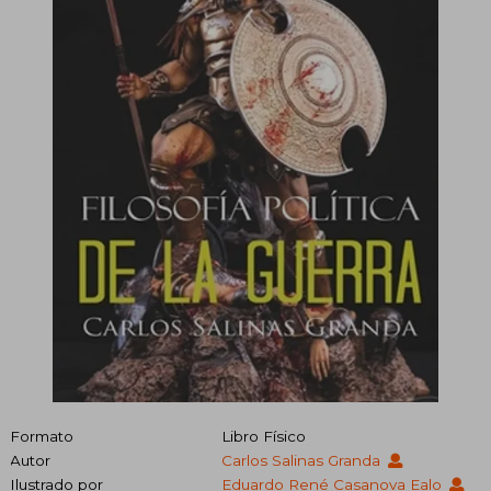
Formato
Libro Físico
Autor
Carlos Salinas Granda
Ilustrado por
Eduardo René Casanova Ealo