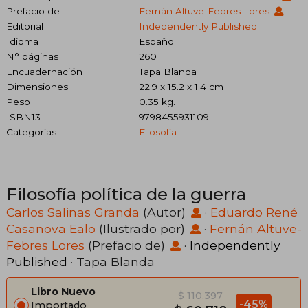
Prefacio de
Fernán Altuve-Febres Lores
Editorial
Independently Published
Idioma
Español
N° páginas
260
Encuadernación
Tapa Blanda
Dimensiones
22.9 x 15.2 x 1.4 cm
Peso
0.35 kg.
ISBN13
9798455931109
Categorías
Filosofía
Filosofía política de la guerra
Carlos Salinas Granda
(Autor)
·
Eduardo René
Casanova Ealo
(Ilustrado por)
·
Fernán Altuve-
Febres Lores
(Prefacio de)
·
Independently
Published
· Tapa Blanda
Libro Nuevo
$ 110.397
-45%
Importado