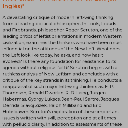
Inglés)"
A devastating critique of modern left-wing thinking
from a leading political philosopher. In Fools, Frauds
and Firebrands, philosopher Roger Scruton, one of the
leading critics of leftist orientations in modern Western
civilization, examines the thinkers who have been most
influential on the attitudes of the New Left. What does
the Left look like today, he asks, and how has it
evolved? Is there any foundation for resistance to its
agenda without religious faith? Scruton begins with a
ruthless analysis of New Leftism and concludes with a
critique of the key strands in its thinking. He conducts a
reappraisal of such major left-wing thinkers as: E. P.
Thompson, Ronald Dworkin, R. D. Laing, Jurgen
Habermas, Gyorgy Lukacs, Jean-Paul Sartre, Jacques
Derrida, Slavoj Zizek, Ralph Milliband and Eric
Hobsbawm. Scruton's exploration of these important
issues is written with skill, perception and at all times
with pellucid clarity. In addition to assessments of these