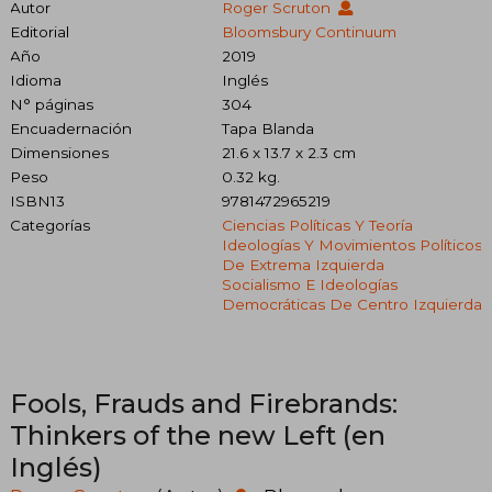
Autor
Roger Scruton
Editorial
Bloomsbury Continuum
Año
2019
Idioma
Inglés
N° páginas
304
Encuadernación
Tapa Blanda
Dimensiones
21.6 x 13.7 x 2.3 cm
Peso
0.32 kg.
ISBN13
9781472965219
Categorías
Ciencias Políticas Y Teoría
Ideologías Y Movimientos Políticos
De Extrema Izquierda
Socialismo E Ideologías
Democráticas De Centro Izquierda
Fools, Frauds and Firebrands:
Thinkers of the new Left (en
Inglés)