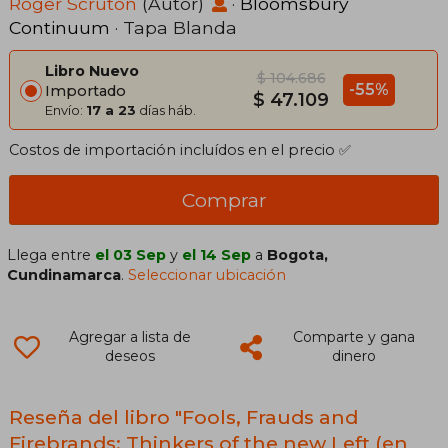
Roger Scruton
(Autor)
·
Bloomsbury
Continuum
· Tapa Blanda
Libro Nuevo
$ 104.686
-55%
Importado
$ 47.109
Envío:
17 a 23
días háb.
Costos de importación incluídos en el precio ✅
Comprar
Llega entre
el 03 Sep
y
el 14 Sep
a
Bogota,
Cundinamarca
.
Seleccionar ubicación
Agregar a lista de
Comparte y gana
deseos
dinero
Reseña del libro "Fools, Frauds and
Firebrands: Thinkers of the new Left (en