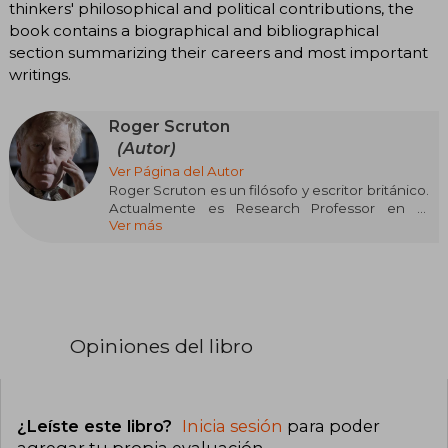
thinkers' philosophical and political contributions, the
book contains a biographical and bibliographical
section summarizing their careers and most important
writings.
Roger Scruton
(Autor)
Ver Página del Autor
Roger Scruton es un filósofo y escritor británico.
Actualmente es Research Professor en el
Ver más
Institute for the Psychological Sciences donde
enseña filosofía. Es especialista en estética y ha
dedicado especial atención a la música y a la
arquitectura.
Opiniones del libro
¿Leíste este libro?
Inicia sesión
para poder
agregar tu propia evaluación
.