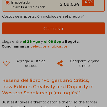
-45%
Importado
$ 89.034
Envío:
13 a 19
días háb.
Costos de importación incluídos en el precio ✅
Comprar
Llega entre
el 28 Ago
y
el 08 Sep
a
Bogota,
Cundinamarca
.
Seleccionar ubicación
Agregar a lista de
Comparte y gana
deseos
dinero
Reseña del libro "Forgers and Critics,
new Edition: Creativity and Duplicity in
Western Scholarship (en Inglés)"
Just as it "takes a thief to catch a thief, " so the forger