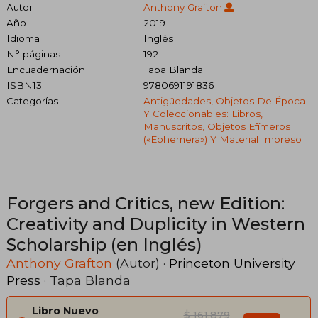
Autor
Anthony Grafton
Año
2019
Idioma
Inglés
N° páginas
192
Encuadernación
Tapa Blanda
ISBN13
9780691191836
Categorías
Antigüedades, Objetos De Época
Y Coleccionables: Libros,
Manuscritos, Objetos Efímeros
(«ephemera») Y Material Impreso
Forgers and Critics, new Edition:
Creativity and Duplicity in Western
Scholarship (en Inglés)
Anthony Grafton
(Autor) ·
Princeton University
Press
· Tapa Blanda
Libro Nuevo
$ 161.879