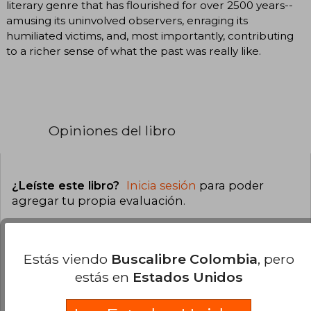
literary genre that has flourished for over 2500 years--
amusing its uninvolved observers, enraging its
humiliated victims, and, most importantly, contributing
to a richer sense of what the past was really like.
Opiniones del libro
¿Leíste este libro?
Inicia sesión
para poder
agregar tu propia evaluación
.
0% (0)
Estás viendo
Buscalibre Colombia
, pero
0% (0)
estás en
Estados Unidos
0% (0)
0% (0)