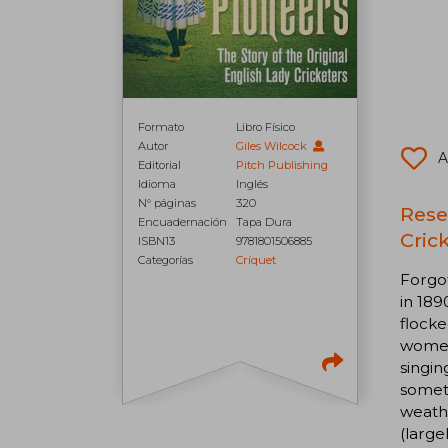
Formato
Libro Físico
Autor
Giles Wilcock
A
Editorial
Pitch Publishing
Idioma
Inglés
N° páginas
320
Rese
Encuadernación
Tapa Dura
Crick
ISBN13
9781801506885
Categorías
Críquet
Forgot
in 189
flocke
women 
singin
somet
weathe
(large