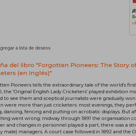
¡
S
u
gregar a lista de deseos
ña del libro "Forgotten Pioneers: The Story o
eters (en Inglés)"
ten Pioneers tells the extraordinary tale of the world's fi
0, the 'Original English Lady Cricketers' played exhibition 
d to see them and sceptical journalists were gradually won 
were more than just cricketers: most evenings, they perfo
g, dancing, fencing and putting on acrobatic displays. But af
hing went wrong; midway through 1891 the organisation co
r and changes in personnel played a part, there was a str
ly male) managers. A court case followed in 1892 and the 