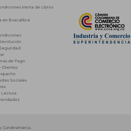
ondiciones Venta de Libros
s en Buscalibre
ondiciones
 Devolución
 Seguridad
ar
rmas de Pago
 Clientes
espacho
edes Sociales
res
a Lectura
omendados
a
,
Cundinamarca
,