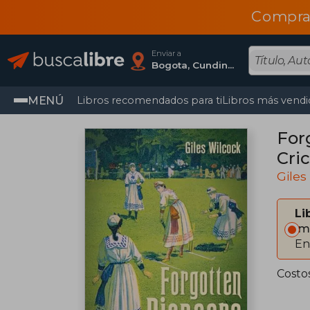
Compra
Enviar a
Bogota, Cundinamarca
MENÚ
Libros recomendados para ti
Libros más vendi
For
Cric
Giles
Li
Im
En
Costo