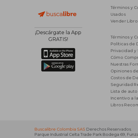
Términos y C
Usados
Vender Libro
¡Descárgate la App
Términos y C
GRATIS!
Políticas de
Privacidad y
Cómo Compr
Nuestras Fo
Opiniones de
Costos de D
Seguridad R
Lista de auto
Incentivo a l
Libros Rec
Buscalibre Colombia SAS
Derechos Reservados.
Parque Industrial Celta Trade Park Bodega 69
,
Funz