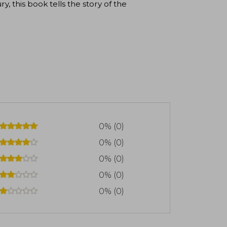
, this book tells the story of the
0% (0)
0% (0)
0% (0)
0% (0)
0% (0)