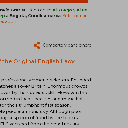
Envío Gratis!
Llega entre
el 31 Ago
y
el 08
ep
a
Bogota, Cundinamarca
.
Seleccionar
bicación
Comparte y gana dinero
f the Original English Lady
rst professional women cricketers. Founded
matches all over Britain. Enormous crowds
over by their obvious skill. However, the
rmed in local theatres and music halls,
ter their triumphant first season,
llapsed acrimoniously. Although poor
ong suspicion of fraud by the team's
OELC vanished from the headlines. As