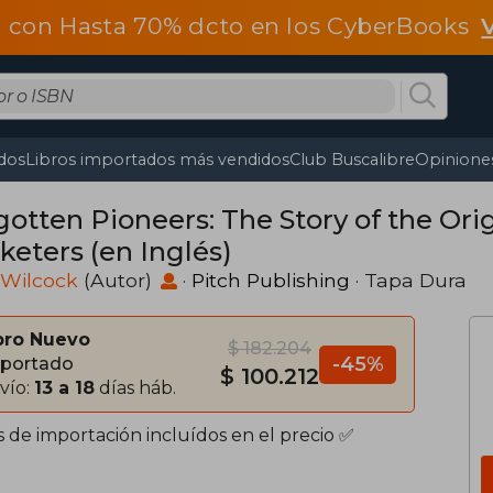
 con Hasta 70% dcto en los CyberBooks
dos
Libros importados más vendidos
Club Buscalibre
Opiniones
gotten Pioneers: The Story of the Ori
keters (en Inglés)
 Wilcock
(Autor)
·
Pitch Publishing
· Tapa Dura
bro Nuevo
$ 182.204
-45%
portado
$ 100.212
vío:
13 a 18
días háb.
s de importación incluídos en el precio ✅