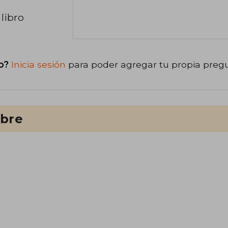
libro
o?
Inicia sesión
para poder agregar tu propia preg
ibre