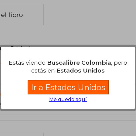
el libro
son Originales.
Estás viendo
Buscalibre Colombia
, pero
?
estás en
Estados Unidos
Ir a Estados Unidos
libro?
Me quedo aquí
s Tapa Dura.