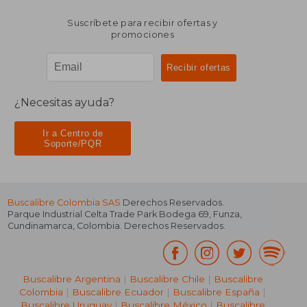
Suscríbete para recibir ofertas y
promociones
¿Necesitas ayuda?
Ir a Centro de
Soporte/PQR
Buscalibre Colombia SAS
Derechos Reservados.
Parque Industrial Celta Trade Park Bodega 69
,
Funza
,
Cundinamarca
,
Colombia
. Derechos Reservados.
Buscalibre Argentina
|
Buscalibre Chile
|
Buscalibre
Colombia
|
Buscalibre Ecuador
|
Buscalibre España
|
Buscalibre Uruguay
|
Buscalibre México
|
Buscalibre