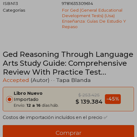
ISBN13
9781635309614
Categorías
For Ged (general Educational
Development Tests) (usa)
Enseñanza: Guías De Estudio Y
Repaso
Ged Reasoning Through Language
Arts Study Guide: Comprehensive
Review With Practice Test
Questions for the ged Exam (en
Accepted
(Autor) · · Tapa Blanda
Inglés)
Libro Nuevo
$ 253.425
-45%
Importado
$ 139.384
Envío:
12 a 16
días háb.
Costos de importación incluídos en el precio ✅
Comprar