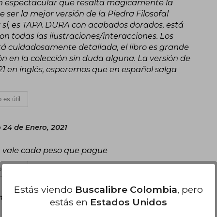
ión espectacular que resalta mágicamente la
be ser la mejor versión de la Piedra Filosofal
or sí, es TAPA DURA con acabados dorados, está
todas las ilustraciones/interacciones. Los
stá cuidadosamente detallada, el libro es grande
ón en la colección sin duda alguna. La versión de
21 en inglés, esperemos que en español salga
 es útil
24 de Enero, 2021
, vale cada peso que pague
 es útil
Estás viendo
Buscalibre Colombia
, pero
nes 22 de Marzo, 2021
estás en
Estados Unidos