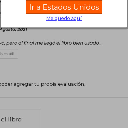
a, una hermosa pieza de colección literaria
Ir a Estados Unidos
 es útil
Me quedo aquí
 Agosto, 2021
ero al final me llegó el libro bien usado...
o es útil
poder agregar tu propia evaluación
.
el libro