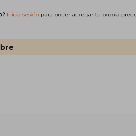
o?
Inicia sesión
para poder agregar tu propia preg
ibre