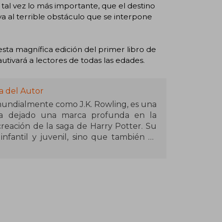
 tal vez lo más importante, que el destino
va al terrible obstáculo que se interpone
 esta magnífica edición del primer libro de
utivará a lectores de todas las edades.
a del Autor
mundialmente como J.K. Rowling, es una
 ha dejado una marca profunda en la
creación de la saga de Harry Potter. Su
infantil y juvenil, sino que también se
al. Antes de alcanzar el éxito, Rowling
ersos empleos, incluyendo Amnistía
n tren cuando surgió la idea de Harry
 personales como la pérdida de su madre
gró publicar en 1997 tras varios rechazos
 con más de 600 millones de ejemplares
as, es su obra más influyente. También