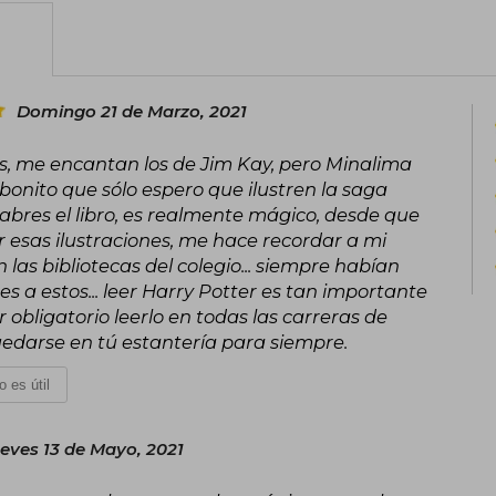
escribe novela negra bajo el seudó
versatilidad como autora.
En 2020, J.K. Rowling volvió a escribi
Domingo 21 de Marzo, 2021
ickabog, que primero publicó de f
confinamiento; más tarde donó todos 
os, me encantan los de Jim Kay, pero Minalima
ayudar a los grupos vulnerables más a
onito que sólo espero que ilustren la saga
J.K. Rowling confiesa que siempre quis
 abres el libro, es realmente mágico, desde que
familia.
er esas ilustraciones, me hace recordar a mi
 las bibliotecas del colegio... siempre habían
res a estos... leer Harry Potter es tan importante
r obligatorio leerlo en todas las carreras de
 quedarse en tú estantería para siempre.
o es útil
eves 13 de Mayo, 2021