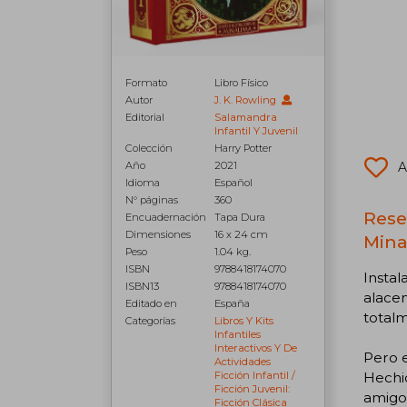
Formato
Libro Físico
Autor
J. K. Rowling
Editorial
Salamandra
Infantil Y Juvenil
Colección
Harry Potter
Año
2021
A
Idioma
Español
N° páginas
360
Reseñ
Encuadernación
Tapa Dura
Dimensiones
16 x 24 cm
Mina
Peso
1.04 kg.
ISBN
9788418174070
Instal
ISBN13
9788418174070
alacen
Editado en
España
total
Categorías
Libros Y Kits
Infantiles
Interactivos Y De
Pero e
Actividades
Ficción Infantil /
Hechic
Ficción Juvenil:
amigo
Ficción Clásica