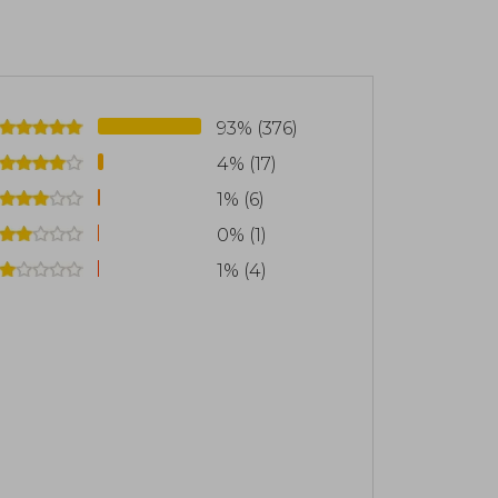
nimo Robert Galbraith, mostrando su
r para niños con el cuento de hadas El
orma gratuita en línea durante el
93% (376)
los derechos de autor del libro para
4% (17)
fectados por la pandemia de Covid-19.
1% (6)
o ser escritora. Vive en Escocia con su
0% (1)
1% (4)