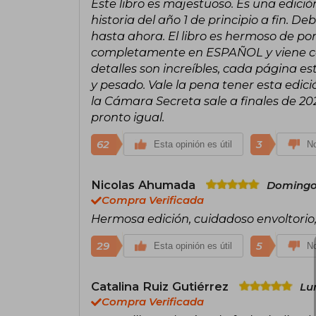
Este libro es majestuoso. Es una edic
historia del año 1 de principio a fin. De
hasta ahora. El libro es hermoso de p
completamente en ESPAÑOL y viene con 
detalles son increíbles, cada página e
y pesado. Vale la pena tener esta edici
la Cámara Secreta sale a finales de 20
pronto igual.
62
3
Esta opinión es útil
No
Nicolas Ahumada
Domingo 
Compra Verificada
Hermosa edición, cuidadoso envoltorio
29
5
Esta opinión es útil
No
Catalina Ruiz Gutiérrez
Lu
Compra Verificada