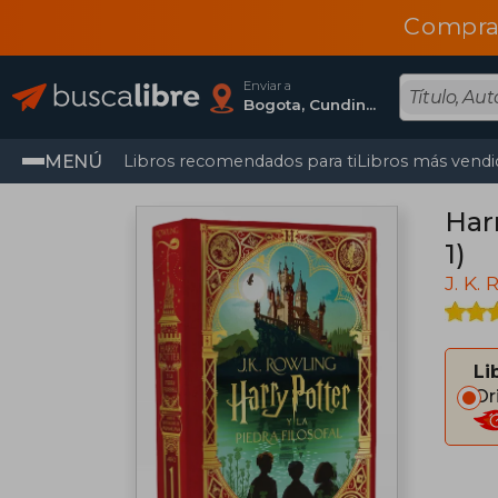
Compra
Enviar a
Bogota, Cundinamarca
MENÚ
Libros recomendados para ti
Libros más vendi
Harr
1)
J. K.
Li
Or