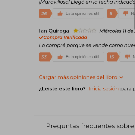
¡Maravilloso! Llegó en la fecha indicad
26
6
Esta opinión es útil
No
Ian Quiroga
Miércoles 11 de
Compra Verificada
Lo compré porque se vende como nuevo, p
33
15
Esta opinión es útil
N
Cargar más opiniones del libro
¿Leíste este libro?
Inicia sesión
para 
Preguntas frecuentes sobre 