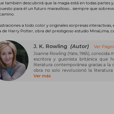
ue también descubrirá que la magia está en todas partes y,
puesto para él un futuro maravilloso... siempre que sobrevi
 camino.
ustraciones a todo color y originales sorpresas interactivas,
a de Harry Potter, obra del prestigioso estudio MinaLima, ca
J. K. Rowling
(Autor)
Ver Págin
Joanne Rowling (Yate, 1965), conocida 
escritora y guionista británica que
literatura contemporánea gracias a la 
obra no solo revolucionó la literatura 
convirtió en un fenómeno cultural glob
Ver más
estudió Filología y trabajó en div
Internacional. Fue durante un viaje e
Potter, que, tras superar dificultades
y la crianza en solitario de su hija, lo
editoriales. La saga de Harry Potter,
vendidos y traducida a múltiples idiom