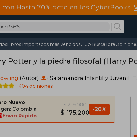
 con Hasta 70% dcto en los CyberBooks
dos
Libros importados más vendidos
Club Buscalibre
Opiniones
y Potter y la piedra filosofal (Harry
 Rowling
(Autor)
·
Salamandra Infantil y Juvenil
· 
404 opiniones
bro Nuevo
$ 219.000
-20%
igen: Colombia
$ 175.200
Envío Rápido