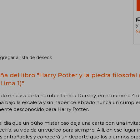
¡
y
S
gregar a lista de deseos
a del libro "Harry Potter y la piedra filosofal
Lima 1)"
ado en casa de la horrible familia Dursley, en el número 4
a bajo la escalera y sin haber celebrado nunca un cumplea
mente desconocido para Harry Potter.
l día que un búho misterioso deja una carta con una invit
ería, su vida da un vuelco para siempre. Allí, en ese lugar 
s entrañables y conocerá un deporte que los alumnos pra