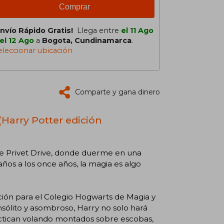
Comprar
Envío Rápido Gratis!
Llega entre
el 11 Ago
el 12 Ago
a
Bogota, Cundinamarca
.
eleccionar ubicación
Comparte y gana dinero
 (Harry Potter edición
 de Privet Drive, donde duerme en una
ños a los once años, la magia es algo
ación para el Colegio Hogwarts de Magia y
insólito y asombroso, Harry no solo hará
ctican volando montados sobre escobas,