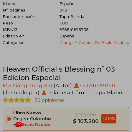
Idioma
Español
N° páginas
248
Encuadernación
Tapa Blanda
Peso
1.00
ISBN13
9788411619738
Editado en
España
Categorías
Manga Y Cómics De Estilo Asiático
Heaven Official s Blessing nº 03
Edicion Especial
Mo Xiang Tong Xiu
(Autor)
·
STAREMBER
(Ilustrado por)
·
Planeta Cómic
· Tapa Blanda
39 opiniones
Libro Nuevo
$ 129.000
-20%
Origen: Colombia
$ 103.200
Envío Rápido