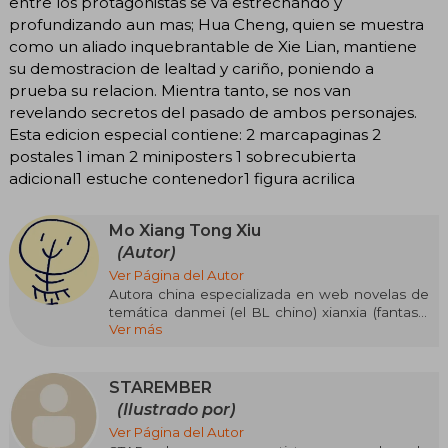
entre los protagonistas se va estrechando y
profundizando aun mas; Hua Cheng, quien se muestra
como un aliado inquebrantable de Xie Lian, mantiene
su demostracion de lealtad y cariño, poniendo a
prueba su relacion. Mientra tanto, se nos van
revelando secretos del pasado de ambos personajes.
Esta edicion especial contiene: 2 marcapaginas 2
postales 1 iman 2 miniposters 1 sobrecubierta
adicional1 estuche contenedor1 figura acrilica
Mo Xiang Tong Xiu
(Autor)
Ver Página del Autor
Autora china especializada en web novelas de
temática danmei (el BL chino) xianxia (fantasía
Ver más
china) y wuxia (artes marciales). El nombre Mo
Xiang Tong Xiu es un pseudónimo que utiliza la
autora para publicar sus historias en el portal de
JJWXC, donde los usuarios publican sus escritos
STAREMBER
y los más leídos o más populares pueden
(Ilustrado por)
conseguir que sus obras se publiquen en físico.
Ver Página del Autor
Al tratarse de un pseudónimo, y de publicar un