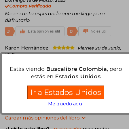
Domingo 16 de Marzo, 2025
Compra Verificada
Me encanta esperando que me llege para
disfrutarlo
3
0
Esta opinión es útil
No es útil
Karen Hernández
Viernes 20 de Junio,
2025
Compra Verificada
Es una edición maravillosa, el estuche un poco
Estás viendo
Buscalibre Colombia
, pero
maltratado pero es lo de menos para mí. Los
estás en
Estados Unidos
extras preciosos y el libro hermoso, en perfecto
estado. Espero con ansias el 4
Ir a Estados Unidos
2
0
Esta opinión es útil
No es útil
Me quedo aquí
Cargar más opiniones del libro
¿Leíste este libro?
Inicia sesión
para poder