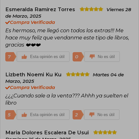
efímera belleza de un cometa. A través de su
arte, busca conectar con las emociones más
Esmeralda Ramírez Torres
Viernes 28
profundas de sus seguidores y crear un espacio
de Marzo, 2025
donde la creatividad y la experimentación sean
Compra Verificada
la norma.
Es hermoso, me llegó con todos los extras!!! Me
hace muy feliz que vendanme este tipo de libros,
gracias ❤️❤️❤️
7
0
Esta opinión es útil
No es útil
Lizbeth Noemi Ku Ku
Martes 04 de
Marzo, 2025
Compra Verificada
¿¿¿Cuando sale a la venta??? Ahhh ya suelten el
libro
5
2
Esta opinión es útil
No es útil
Maria Dolores Escalera De Usui