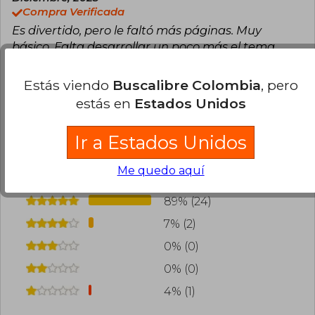
Compra Verificada
Es divertido, pero le faltó más páginas. Muy
básico. Falta desarrollar un poco más el tema
1
0
Esta opinión es útil
No es útil
Estás viendo
Buscalibre Colombia
, pero
estás en
Estados Unidos
Cargar más opiniones del libro
Ir a Estados Unidos
¿Leíste este libro?
Inicia sesión
para poder
agregar tu propia evaluación
.
Me quedo aquí
89% (24)
7% (2)
0% (0)
0% (0)
4% (1)