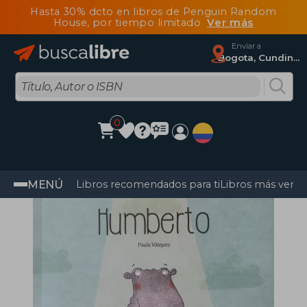
Hasta 30% dcto en libros de Penguin Random
House, por tiempo limitado
Ver más
Enviar a
Bogota, Cundinamarca
0
MENÚ
Libros recomendados para ti
Libros más vendi