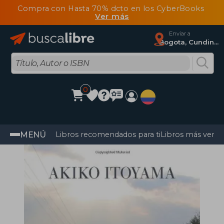
Compra con Hasta 70% dcto en los CyberBooks
Ver más
Enviar a
Bogota, Cundinamarca
0
MENÚ
Libros recomendados para ti
Libros más vendi