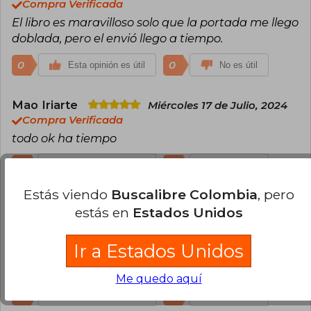
Compra Verificada
El libro es maravilloso solo que la portada me llego
doblada, pero el envió llego a tiempo.
0
0
Esta opinión es útil
No es útil
Mao Iriarte
Miércoles 17 de Julio, 2024
Compra Verificada
todo ok ha tiempo
0
0
Esta opinión es útil
No es útil
Estás viendo
Buscalibre Colombia
, pero
Javier Carrasco Rojas
Martes 29 de
estás en
Estados Unidos
Agosto, 2023
Compra Verificada
Ir a Estados Unidos
Mi madre encantada ya a comprado 8 ,9 y a
esperar el 10 a ver si no tarda mucho gracias
Me quedo aquí
0
0
Esta opinión es útil
No es útil