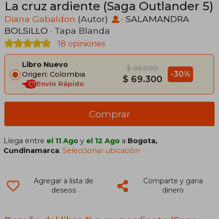
La cruz ardiente (Saga Outlander 5)
Diana Gabaldon
(Autor)
·
SALAMANDRA
BOLSILLO
· Tapa Blanda
18 opiniones
Libro Nuevo
$ 99.000
-30%
Origen: Colombia
$ 69.300
Envío Rápido
Comprar
Llega entre
el 11 Ago
y
el 12 Ago
a
Bogota,
Cundinamarca
.
Seleccionar ubicación
Agregar a lista de
Comparte y gana
deseos
dinero