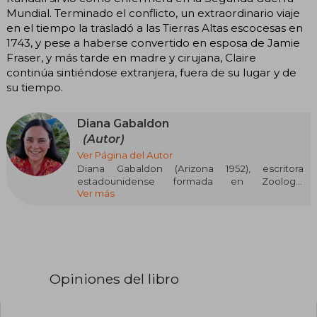
Mundial. Terminado el conflicto, un extraordinario viaje
en el tiempo la trasladó a las Tierras Altas escocesas en
1743, y pese a haberse convertido en esposa de Jamie
Fraser, y más tarde en madre y cirujana, Claire
continúa sintiéndose extranjera, fuera de su lugar y de
su tiempo.
Diana Gabaldon
(Autor)
Ver Página del Autor
Diana Gabaldon (Arizona 1952), escritora
estadounidense formada en Zoología
Ver más
(licenciatura), Biología Marina (máster) y
Ecología (doctorado), combinó su carrera
académica -publicando artículos científicos y
relatos humorísticos para Disney- con la
creación literaria. En 1991 inició la saga Forastera
(Outlander), su primera novela, que mezcla
romance histórico, aventura y viajes en el
Opiniones del libro
tiempo. La saga ha vendido más de 50 millones
de ejemplares, se ha traducido a 38 idiomas y ha
recibido premios como el RITA (1992) y el PEN