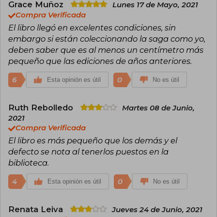
Book Award (2006).
Grace Muñoz
Lunes 17 de Mayo, 2021
Compra Verificada
Además, Gabaldon ha ampliado su universo
El libro llegó en excelentes condiciones, sin
literario con 9 novelas de la saga principal, spin-
embargo si están coleccionando la saga como yo,
offs de Lord John Grey, la colección Siete
piedras para resistir o caer, tres libros de no
deben saber que es al menos un centímetro más
ficción y una novela gráfica de Outlander,
pequeño que las ediciones de años anteriores.
publicados en español por Salamandra.
6
0
Esta opinión es útil
No es útil
Ruth Rebolledo
Martes 08 de Junio,
2021
Compra Verificada
El libro es más pequeño que los demás y el
defecto se nota al tenerlos puestos en la
biblioteca.
4
0
Esta opinión es útil
No es útil
Renata Leiva
Jueves 24 de Junio, 2021