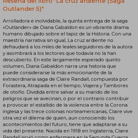
Reseña del libro "La cruz ardiente (Saga
Outlander 5)"
Arrolladora e inolvidable, la quinta entrega de la saga
«Outlander» de Diana Gabaldon es un vibrante drama
humano dibujado sobre el tapiz de la Historia. Con una
maestría narrativa sin igual, La cruz ardiente no
defraudará a los miles de leales seguidores de la autora
y asombrará a los lectores que todavía no la han
descubierto. En este largamente esperado quinto
volumen, Diana Gabaldon narra una historia que
puede considerarse la más emocionante de la
extraordinaria saga de Claire Randall, compuesta por
Forastera, Atrapada en el tiempo, Viajera y Tambores
de otoño. Dividida entre salvar a su marido de los
peligros que se avecinan, o por el contrario contribuir
a provocar el estallido de la violencia entre la Corona
inglesa y las trece colonias norteamericanas, Claire vive
otra vez el dilema de quien, aun conociendo los
acontecimientos del futuro, tiene que adaptarse a su
vida del presente. Nacida en 1918 en Inglaterra, Claire
Randall sirvió como enfermera en la Segunda Guerra