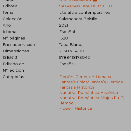
Editorial
SALAMANDRA BOLSILLO
Tema
Literatura contemporánea
Colección
Salamandra Bolsillo
Año
2021
Idioma
Español
N° páginas
1328
Encuadernación
Tapa Blanda
Dimensiones
21.50 x 14.00
ISBN13
9788418173042
Editado en
España
N° edición
1
Categorías
Ficción: General Y Literaria
Fantasía Épica/fantasía Heroica
Fantasía Histórica
Narrativa Romántica Histórica
Narrativa Romántica: Viajes En El
Tiempo
Ficción Histórica