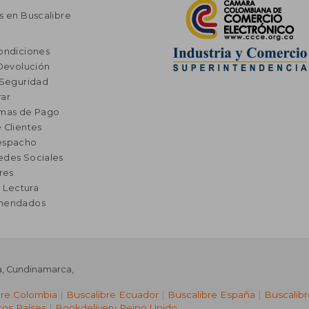
s en Buscalibre
ondiciones
 Devolución
 Seguridad
ar
rmas de Pago
 Clientes
espacho
edes Sociales
res
a Lectura
omendados
a
,
Cundinamarca
,
bre Colombia
|
Buscalibre Ecuador
|
Buscalibre España
|
Buscalib
ros Países
|
Bookdelivery Reino Unido