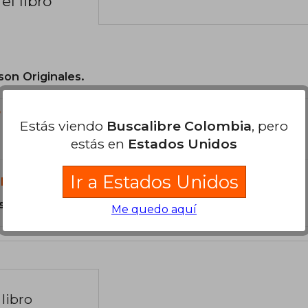
el libro
son Originales.
?
Estás viendo
Buscalibre Colombia
, pero
estás en
Estados Unidos
Ir a Estados Unidos
libro?
s Tapa Blanda.
Me quedo aquí
libro