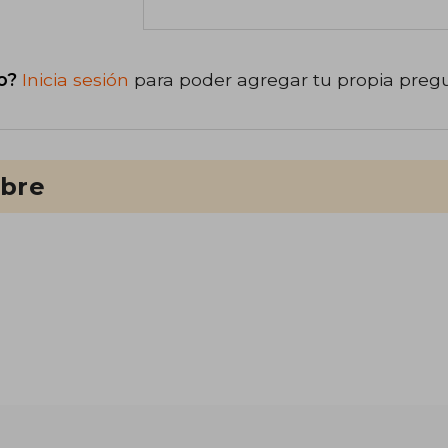
o?
Inicia sesión
para poder agregar tu propia preg
ibre