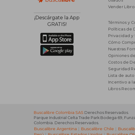
Usados
Vender Libro
¡Descárgate la App
Términos y C
GRATIS!
Políticas de
Privacidad y
Cómo Compr
Nuestras Fo
Opiniones de
Costos de D
Seguridad R
Lista de auto
Incentivo a l
Libros Rec
Buscalibre Colombia SAS
Derechos Reservados.
Parque Industrial Celta Trade Park Bodega 69
,
Funz
Colombia
. Derechos Reservados.
Buscalibre Argentina
|
Buscalibre Chile
|
Buscali
Perú
|
Buscalibre Estados Unidos
|
Buscalibre Ot