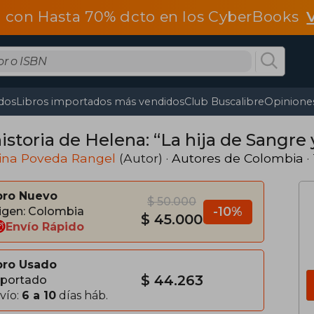
 con Hasta 70% dcto en los CyberBooks
dos
Libros importados más vendidos
Club Buscalibre
Opiniones
istoria de Helena: “La hija de Sangre 
lina Poveda Rangel
(Autor) ·
Autores de Colombia
·
bro Nuevo
$ 50.000
-10%
igen: Colombia
$ 45.000
Envío Rápido
bro Usado
$ 44.263
portado
vío:
6 a 10
días háb.