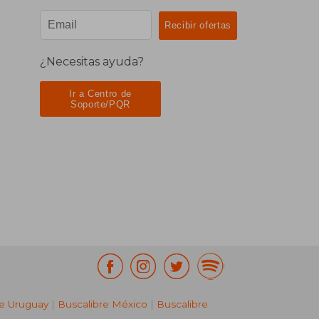
¿Necesitas ayuda?
Ir a Centro de
Soporte/PQR
re Uruguay
|
Buscalibre México
|
Buscalibre