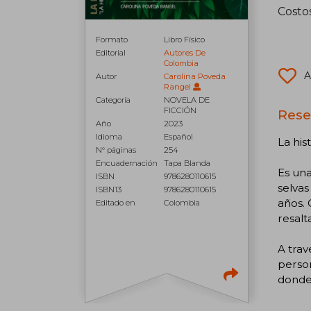
Costo
Formato
Libro Físico
Editorial
Autores De
Colombia
A
Autor
Carolina Poveda
Rangel
Categoría
NOVELA DE
FICCIÓN
Rese
Año
2023
Idioma
Español
La his
N° páginas
254
Encuadernación
Tapa Blanda
Es una
ISBN
9786280110615
selvas
ISBN13
9786280110615
años. 
Editado en
Colombia
resal
A trav
person
donde 