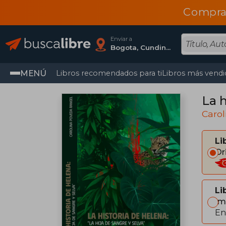
Compra
Enviar a
Bogota, Cundinamarca
MENÚ
Libros recomendados para ti
Libros más vendi
La h
Caro
Li
Or
Li
Im
En