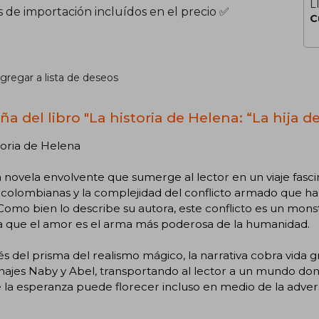
L
s de importación incluídos en el precio ✅
C
gregar a lista de deseos
ña del libro "La historia de Helena: “La hija d
toria de Helena
 novela envolvente que sumerge al lector en un viaje fasci
 colombianas y la complejidad del conflicto armado que h
Como bien lo describe su autora, este conflicto es un mons
ta que el amor es el arma más poderosa de la humanidad.
és del prisma del realismo mágico, la narrativa cobra vida g
ajes Naby y Abel, transportando al lector a un mundo dond
la esperanza puede florecer incluso en medio de la adver