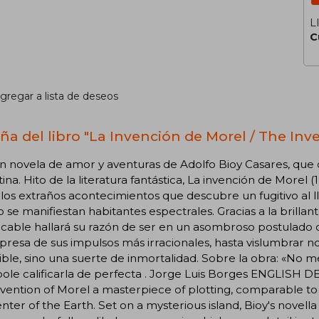
L
C
gregar a lista de deseos
ña del libro "La Invención de Morel / The Inv
n novela de amor y aventuras de Adolfo Bioy Casares, que def
ina. Hito de la literatura fantástica, La invención de Morel
los extraños acontecimientos que descubre un fugitivo al lle
 se manifiestan habitantes espectrales. Gracias a la brillan
icable hallará su razón de ser en un asombroso postulado c
presa de sus impulsos más irracionales, hasta vislumbrar no
ble, sino una suerte de inmortalidad. Sobre la obra: «No 
ole calificarla de perfecta . Jorge Luis Borges ENGLISH 
vention of Morel a masterpiece of plotting, comparable t
nter of the Earth. Set on a mysterious island, Bioy's novella