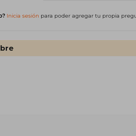
o?
Inicia sesión
para poder agregar tu propia preg
ibre