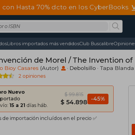
 con Hasta 70% dcto en los CyberBooks
dos
Libros importados más vendidos
Club Buscalibre
Opiniones
Invención de Morel / The Invention of
o Bioy Casares
(Autor)
·
Debolsillo
· Tapa Blanda
2 opiniones
bro Nuevo
$ 99.815
-45%
portado
$ 54.898
vío:
15 a 21
días háb.
s de importación incluídos en el precio ✅