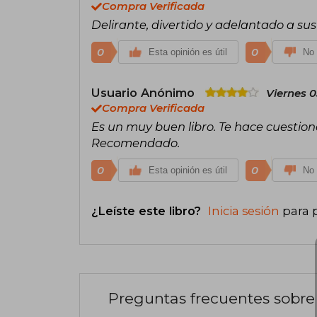
Compra Verificada
Delirante, divertido y adelantado a sus
0
0
Esta opinión es útil
No 
Usuario Anónimo
Viernes 0
Compra Verificada
Es un muy buen libro. Te hace cuestiona
Recomendado.
0
0
Esta opinión es útil
No 
¿Leíste este libro?
Inicia sesión
para 
Preguntas frecuentes sobre 