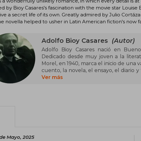
s a wonderfully unlikely romance, in which every detail is a
ed by Bioy Casares's fascination with the movie star Louise
live a secret life of its own. Greatly admired by Julio Cortá
he novella helped to usher in Latin American fiction's no
Adolfo Bioy Casares
(Autor)
Adolfo Bioy Casares nació en Buenos
Dedicado desde muy joven a la literat
Morel, en 1940, marca el inicio de una v
cuento, la novela, el ensayo, el diario 
la escritora Silvina Ocampo, y Jorge 
Ver más
destacadas son Plan de evasión, El sueñ
cerdo, Dormir al sol, La trama celeste, 
Una magia modesta. Condecorado com
recibió, entre otros premios, el Mun
Literatura, el de Honor de la Sociedad A
Alfonso Reyes y el Cervantes. Murió en 
 de Mayo, 2025