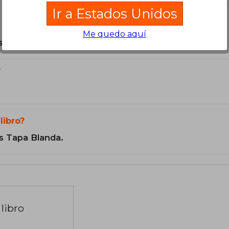
Ir a Estados Unidos
Me quedo aquí
son Originales.
?
libro?
s Tapa Blanda.
libro