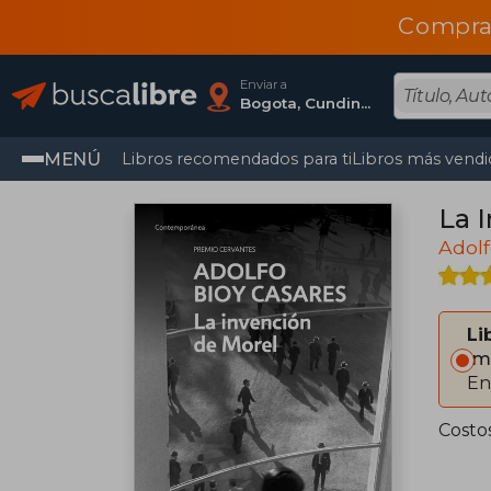
Compra
Enviar a
Bogota, Cundinamarca
MENÚ
Libros recomendados para ti
Libros más vendi
La 
Adolf
Li
Im
En
Costo