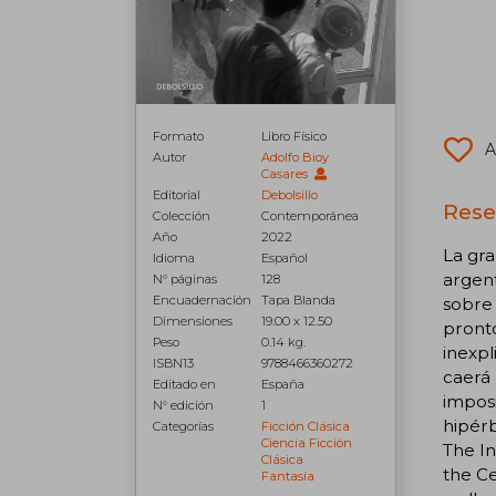
Formato
Libro Físico
A
Autor
Adolfo Bioy
Casares
Editorial
Debolsillo
Rese
Colección
Contemporánea
Año
2022
La gra
Idioma
Español
argent
N° páginas
128
Encuadernación
Tapa Blanda
sobre 
Dimensiones
19.00 x 12.50
pronto
Peso
0.14 kg.
inexpl
ISBN13
9788466360272
caerá 
Editado en
España
imposi
N° edición
1
hipérb
Categorías
Ficción Clásica
Ciencia Ficción
The In
Clásica
the Ce
Fantasía