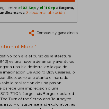
lega entre
el 02 Sep
y
el 11 Sep
a
Bogota,
undinamarca
.
Seleccionar ubicación
Comparte y gana dinero
ention of Morel"
inió con ella el curso de la literatura
 (1940) es una novela de amor y aventuras
gar a una isla desierta, en la que de
te imaginación De Adolfo Bioy Casares, lo
ientífico, pero entretanto el narrador
 solo la realización de una pasión
me parece una imprecisión o una
DESCRIPTION Jorge Luis Borges declared
o The Turn of the Screw and Journey to
 is a story of suspense and exploration, as