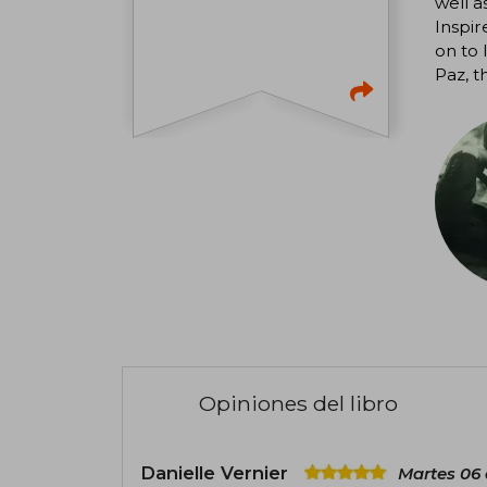
well a
Inspir
on to 
Paz, t
Opiniones del libro
Danielle Vernier
Martes 06