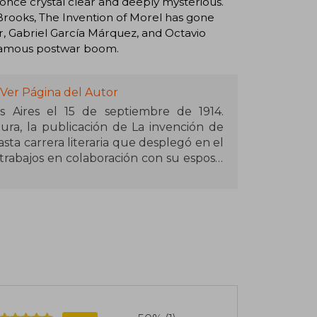
t once crystal clear and deeply mysterious.
 Brooks, The Invention of Morel has gone
zar, Gabriel García Márquez, and Octavio
w famous postwar boom.
Ver Página del Autor
 Aires el 15 de septiembre de 1914.
ura, la publicación de La invención de
asta carrera literaria que desplegó en el
y trabajos en colaboración con su esposa,
Luis Borges. Algunas de sus obras más
o de los héroes, Diario de la guerra del
Historias desaforadas, Una muñeca rusa y
o Caballero de la Legión de Honor,
icipal de Literatura, el Nacional de
rgentina de Escritores, el Internacional
Buenos Aires el 8 de marzo de 1999.