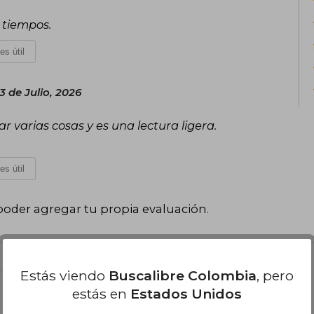
 tiempos.
es útil
3 de Julio, 2026
r varias cosas y es una lectura ligera.
es útil
poder agregar tu propia evaluación
.
Estás viendo
Buscalibre Colombia
, pero
estás en
Estados Unidos
el libro