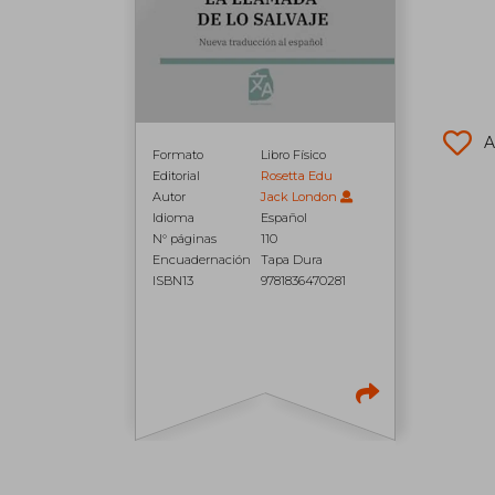
A
Formato
Libro Físico
Editorial
Rosetta Edu
Autor
Jack London
Idioma
Español
N° páginas
110
Encuadernación
Tapa Dura
ISBN13
9781836470281