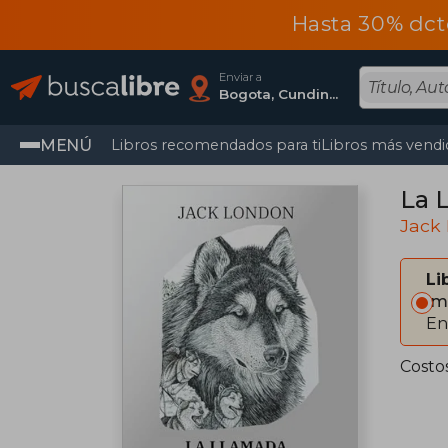
Hasta 30% dct
Enviar a
Bogota, Cundinamarca
MENÚ
Libros recomendados para ti
Libros más vendi
La 
Jack
Li
Im
En
Costo