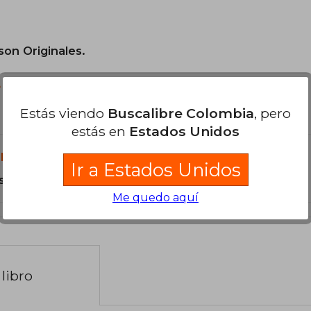
son Originales.
?
Estás viendo
Buscalibre Colombia
, pero
estás en
Estados Unidos
libro?
Ir a Estados Unidos
s Tapa Dura.
Me quedo aquí
libro