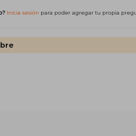
o?
Inicia sesión
para poder agregar tu propia preg
ibre