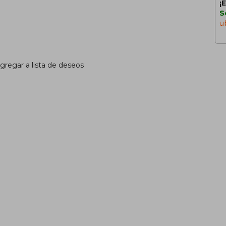
¡
S
u
gregar a lista de deseos