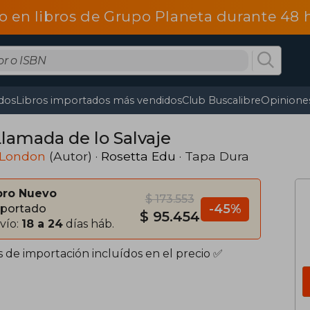
o en libros de Grupo Planeta durante 48
dos
Libros importados más vendidos
Club Buscalibre
Opiniones
Llamada de lo Salvaje
 London
(Autor) ·
Rosetta Edu
· Tapa Dura
bro Nuevo
$ 173.553
-45%
portado
$ 95.454
vío:
18 a 24
días háb.
s de importación incluídos en el precio ✅